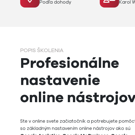
Podľa dohody
Karol 
POPIS ŠKOLENIA
Profesionálne
nastavenie
online nástrojo
Ste v online svete začiatočník a potrebujete pomôc
so základným nastavením online nástrojov ako sú