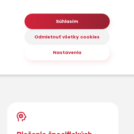
WordPress
Iné nástroje
Súhlasím
Odmietnuť všetky cookies
Nastavenia
školenie v