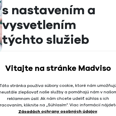
s nastavením a
vysvetlením
týchto služieb
Meta Business Suite
Facebook/Instagram/LinkedIn
Vitajte na stránke Madviso
My Google Business
Google Analytics/Google Search Console
Táto stránka používa súbory cookie, ktoré nám umožňuj
Možnosť prejsť aj iné online nástroje a ich
neustále zlepšovať naše služby a pomáhajú nám v našo
nastavenia ako sú napríklad:
reklamnom úsilí. Ak nám chcete udeliť súhlas s ich
racovaním, kliknite na „Súhlasím“. Viac informácií nájdet
Ecomail/Maichimp
Zásadách ochrany osobných údajov
.
Moz/Ahrefs