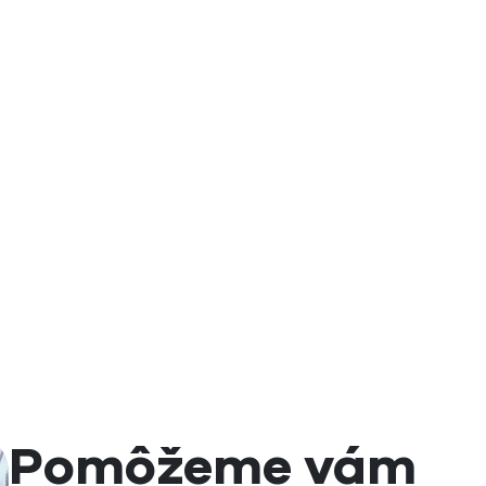
e
.
Pomôžeme vám