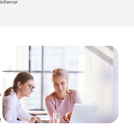
Woltemar
v
ť