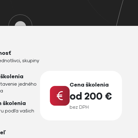
nosť
ednotlivci, skupiny
 školenia
stavenie jedného
Cena školenia
ja
od 200 €
 školenia
bez DPH
ru podľa vašich
b
eľ