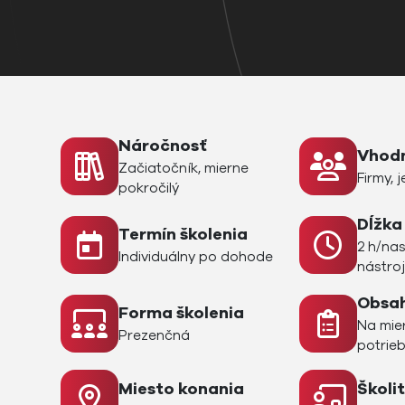
Náročnosť
Vhod
Začiatočník, mierne
Firmy, j
pokročilý
Dĺžka
Termín školenia
2 h/na
Individuálny po dohode
nástro
Obsah
Forma školenia
Na mie
Prezenčná
potrie
Miesto konania
Školit