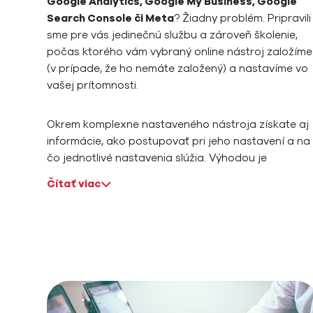
Google Analytics, Google My Business, Google
Search Console či Meta
? Žiadny problém. Pripravili
sme pre vás jedinečnú službu a zároveň školenie,
počas ktorého vám vybraný online nástroj založíme
(v prípade, že ho nemáte založený) a nastavíme vo
vašej prítomnosti.
Okrem komplexne nastaveného nástroja získate aj
informácie, ako postupovať pri jeho nastavení a na
čo jednotlivé nastavenia slúžia. Výhodou je
bezpečnosť vašich osobných a platobných údajov,
Čítať viac
ktoré nemusíte zdieľať. V závere školenia získate
správne a odborne nastavenú vami vybranú onlin
službu
a možnosť spýtať sa otázky, ktoré vám v
súvislosti s používaním danej platformy nie sú jasné