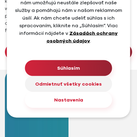
konkurenčnom IT prostredí pripraviť funkčné
nám umožňujú neustále zlepšovať naše
webstránky vo viacerých jazykych a pravidelne
služby a pomáhajú nám v našom reklamnom
pomáhať získavať kvalifikovaé leady na základe dát od
úsilí. Ak nám chcete udeliť súhlas s ich
odborníkov, ktorí boli do procesu zapojení či interne z
spracovaním, kliknite na „Súhlasím“. Viac
firmy alebo externe.
informácií nájdete v
Zásadách ochrany
osobných údajov
.
Pozrieť web
Súhlasím
Odmietnuť všetky cookies
Nastavenia