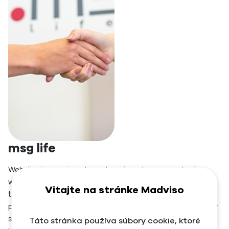
msg life
Webdizajn na mieru, komplexná podpora pri vývoji
webových riešení a návrhov pre zlepšenie SEO, funkcií,
Vitajte na stránke Madviso
technických a obsahových riešení pre web. Komplexná
podpora v oblasti UX/UI a správy reklamných kampaní v
spolupráci s interným tímom. Cieľom bolo v
Táto stránka používa súbory cookie, ktoré