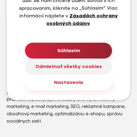
úsilí. Ak nám chcete udeliť súhlas s ich
spracovaním, kliknite na „Súhlasím“. Viac
informácií nájdete v
Zásadách ochrany
osobných údajov
.
Trenujeme
Súhlasím
Trenujeme.sk je e-shop a predajňa v Bratislave, ktorá
sa zameriava na prémiové cyklistické a outdoorové
Odmietnuť všetky cookies
značky. Na úvod sme navrhli nový brand a dizajn e-
shopu s ohľadom na UX a UI. Následne sme vytvorili e-
Nastavenia
shop na mieru s množstvom custom funkcií a
prepojení na externé služby. Pre značku Trenujeme
pravidelne poskytujeme služby ako výkonnostný
marketing, e-mail marketing, SEO, reklamné kampane,
obsahový marketing, optimalizáciu e-shopu, správu
sociálnych sietí.