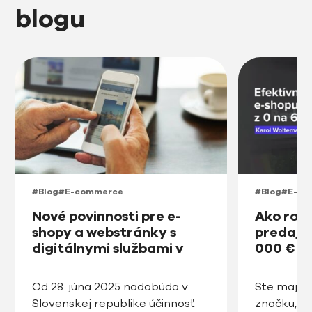
blogu
#Blog
#E-commerce
#Blog
#E-co
Nové povinnosti pre e-
Ako roz
shopy a webstránky s
predajňu
digitálnymi službami v
000 € v
prístupnosti na Slovensku
od roku 2025
Od 28. júna 2025 nadobúda v
Ste majite
Slovenskej republike účinnosť
značku, ro