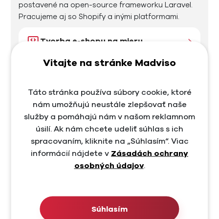
postavené na open-source frameworku Laravel.
Pracujeme aj so Shopify a inými platformami.
Tvorba e-shopu na mieru
Vitajte na stránke Madviso
Tvorba technickej a funkčnej
špecifikácie
Táto stránka používa súbory cookie, ktoré
nám umožňujú neustále zlepšovať naše
Návrh štruktúry e−shopu
služby a pomáhajú nám v našom reklamnom
úsilí. Ak nám chcete udeliť súhlas s ich
Tvorba obsahu pre e-shop
spracovaním, kliknite na „Súhlasím“. Viac
informácií nájdete v
Zásadách ochrany
Webdizajn pre e-shop
osobných údajov
.
Programovanie a vývoj
Súhlasím