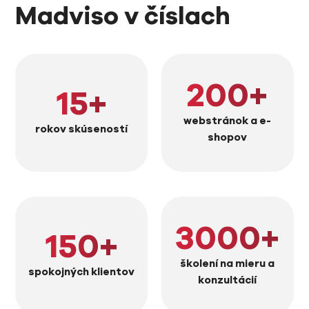
Madviso v číslach
200
+
15
+
webstránok a e-
rokov skúseností
shopov
3000
+
150
+
školení na mieru a
spokojných klientov
konzultácií