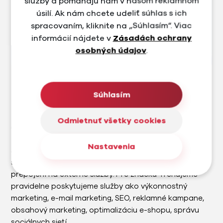
služby a pomáhajú nám v našom reklamnom
úsilí. Ak nám chcete udeliť súhlas s ich
spracovaním, kliknite na „Súhlasím“. Viac
informácií nájdete v
Zásadách ochrany
osobných údajov
.
Súhlasím
Trenujeme
Trenujeme.sk je e-shop a predajňa v Bratislave, ktorá
Odmietnuť všetky cookies
sa zameriava na prémiové cyklistické a outdoorové
značky. Na úvod sme navrhli nový brand a dizajn e-
Nastavenia
shopu s ohľadom na UX a UI. Následne sme vytvorili e-
shop na mieru s množstvom custom funkcií a
prepojení na externé služby. Pre značku Trenujeme
pravidelne poskytujeme služby ako výkonnostný
marketing, e-mail marketing, SEO, reklamné kampane,
obsahový marketing, optimalizáciu e-shopu, správu
sociálnych sietí.