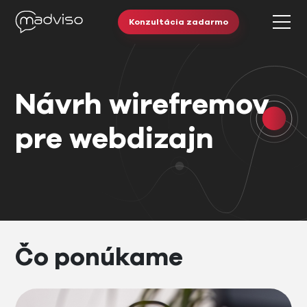
Konzultácia zadarmo
Návrh wirefremov
pre webdizajn
Čo ponúkame