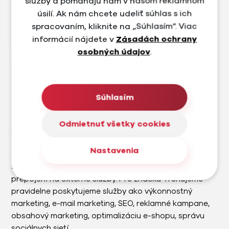
služby a pomáhajú nám v našom reklamnom
úsilí. Ak nám chcete udeliť súhlas s ich
spracovaním, kliknite na „Súhlasím“. Viac
informácií nájdete v
Zásadách ochrany
osobných údajov
.
Súhlasím
Trenujeme
Trenujeme.sk je e-shop a predajňa v Bratislave, ktorá
Odmietnuť všetky cookies
sa zameriava na prémiové cyklistické a outdoorové
značky. Na úvod sme navrhli nový brand a dizajn e-
Nastavenia
shopu s ohľadom na UX a UI. Následne sme vytvorili e-
shop na mieru s množstvom custom funkcií a
prepojení na externé služby. Pre značku Trenujeme
pravidelne poskytujeme služby ako výkonnostný
marketing, e-mail marketing, SEO, reklamné kampane,
obsahový marketing, optimalizáciu e-shopu, správu
sociálnych sietí.