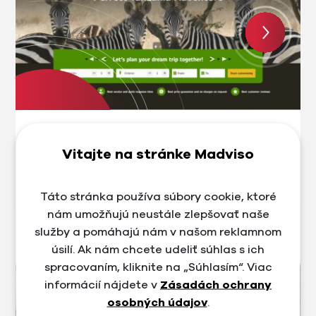
#Case Study
Tvorba webstránky a identity +
Vitajte na stránke Madviso
Google a Meta kampane, ktoré
priniesli stovky leadov case study
Táto stránka používa súbory cookie, ktoré
nám umožňujú neustále zlepšovať naše
služby a pomáhajú nám v našom reklamnom
úsilí. Ak nám chcete udeliť súhlas s ich
spracovaním, kliknite na „Súhlasím“. Viac
informácií nájdete v
Zásadách ochrany
osobných údajov
.