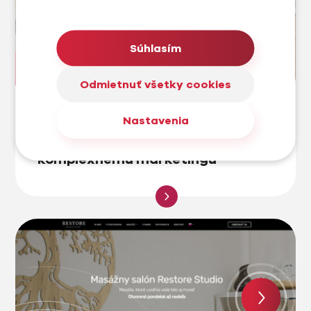
Súhlasím
Odmietnuť všetky cookies
#Case Study
Nastavenia
Od nováčika na trhu k
etablovanému hráčovi vďaka
komplexnému marketingu