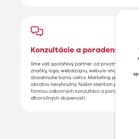
Konzultácie a poradenstvo
Sme váš spoľahlivý partner od prvotnej konzultá
značky, loga, webdizajnu, webu/e-shopu až po 
sp
dosiahnutie biznis cieľov. Marketing je komplikov
obratov nevyhnutný. Našim klientom pomáhame 
formou odborných konzultácií a poradenstva n
dlhoročných skúseností.