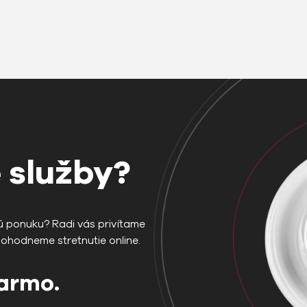
 služby?
ú ponuku? Radi vás privítame
dohodneme stretnutie online.
darmo.