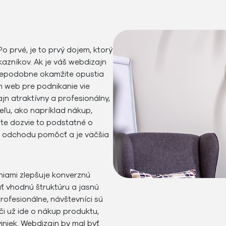
o prvé, je to prvý dojem, ktorý
kazníkov. Ak je váš webdizajn
depodobne okamžite opustia
m web pre podnikanie vie
jn atraktívny a profesionálny,
ľu, ako napríklad nákup,
ste dozvie to podstatné o
de odchodu pomôcť a je väčšia
iami zlepšuje konverznú
ať vhodnú štruktúru a jasnú
ofesionálne, návštevníci sú
i už ide o nákup produktu,
iniek. Webdizajn by mal byť