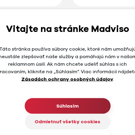
Vitajte na stránke Madviso
Výsledky zalo
Táto stránka používa súbory cookie, ktoré nám umožňuj
neustále zlepšovať naše služby a pomáhajú nám v našo
cie, auditu, vytvorenia
Veríme v silu dlhodobej 
reklamnom úsilí. Ak nám chcete udeliť súhlas s ich
zlepšenie výsledkov a
Klientom pomáhame rásť
racovaním, kliknite na „Súhlasím“. Viac informácií nájdet
aný, ale pre rast
Analýzami a auditmi od
Zásadách ochrany osobných údajov
.
rozvíjať podnikanie
efektívne akčné kroky n
a základe našich
služby, Google Ads kam
marketing na Google, F
Súhlasím
Odmietnuť všetky cookies