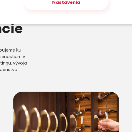
Nastavenia
ncie
tupujeme ku
senostiam v
tingu, vývoja
adenstva.