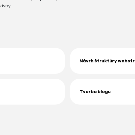
ívny.
Návrh štruktúry webst
Tvorba blogu