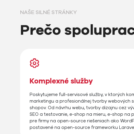
NAŠE SILNÉ STRÁNKY
Prečo spolupra
Komplexné služby
Poskytujeme full-servisové služby, v ktorých kom
marketingu a profesionálnej tvorby webových st
shopov. Od návrhu webu, tvorby dizajnu cez výv
SEO a testovanie, e-shop na mieru, e-shop na
pre firmy na open-source riešeniach ako WordP
postavené na open-source frameworku Laravel