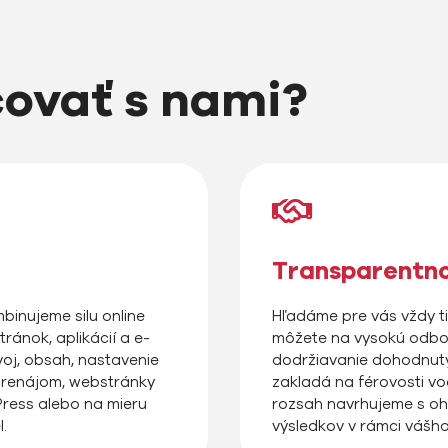
covať s nami?
Transparentno
binujeme silu online
Hľadáme pre vás vždy ti
ránok, aplikácií a e-
môžete na vysokú odbor
oj, obsah, nastavenie
dodržiavanie dohodnutý
 prenájom, webstránky
zakladá na férovosti vo
ress alebo na mieru
rozsah navrhujeme s oh
.
výsledkov v rámci vášh