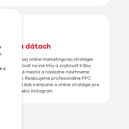
žené na dátach
ú
m
viackanálovej online marketingovej stratégie.
, expandovať na iné trhy a zvyšovať tržby.
e v
halíme slabé miesta a následne navrhneme
a zlepšenie. Realizujeme profesionálne PPC
pane, Meta Ads kampane a online stratégie pre
acebook alebo Instagram.