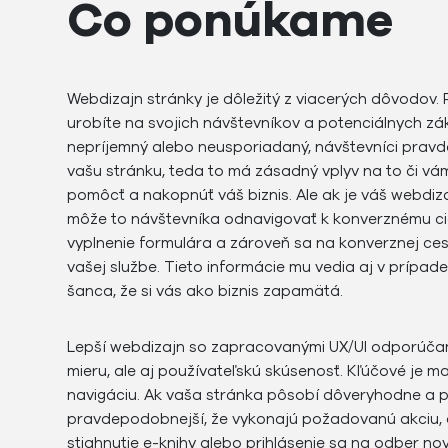
Čo ponúkame
Webdizajn stránky je dôležitý z viacerých dôvodov. P
urobíte na svojich návštevníkov a potenciálnych zá
nepríjemný alebo neusporiadaný, návštevníci prav
vašu stránku, teda to má zásadný vplyv na to či vá
pomôcť a nakopnúť váš biznis. Ale ak je váš webdiza
môže to návštevníka odnavigovať k konverznému cie
vyplnenie formulára a zároveň sa na konverznej ce
vašej službe. Tieto informácie mu vedia aj v prípa
šanca, že si vás ako biznis zapamätá.
Lepší webdizajn so zapracovanými UX/UI odporúčan
mieru, ale aj používateľskú skúsenosť. Kľúčové je m
navigáciu. Ak vaša stránka pôsobí dôveryhodne a pr
pravdepodobnejší, že vykonajú požadovanú akciu, č
stiahnutie e-knihy alebo prihlásenie sa na odber nov