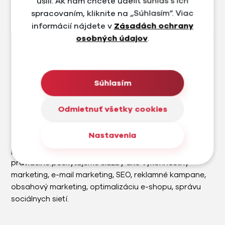
úsilí. Ak nám chcete udeliť súhlas s ich
spracovaním, kliknite na „Súhlasím“. Viac
informácií nájdete v
Zásadách ochrany
osobných údajov
.
Trenujeme
Súhlasím
Trenujeme.sk je e-shop a predajňa v Bratislave, ktorá
sa zameriava na prémiové cyklistické a outdoorové
Odmietnuť všetky cookies
značky. Na úvod sme navrhli nový brand a dizajn e-
shopu s ohľadom na UX a UI. Následne sme vytvorili e-
Nastavenia
shop na mieru s množstvom custom funkcií a
prepojení na externé služby. Pre značku Trenujeme
pravidelne poskytujeme služby ako výkonnostný
marketing, e-mail marketing, SEO, reklamné kampane,
obsahový marketing, optimalizáciu e-shopu, správu
sociálnych sietí.