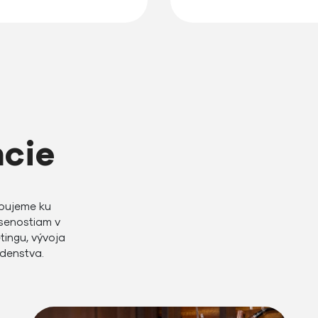
ncie
tupujeme ku
senostiam v
tingu, vývoja
adenstva.