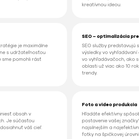
kreatívnou ideou.
SEO – optimalizácia pr
ratégie je maximálne
SEO služby predstavujú sú
ne s udržateľnosťou
výsledky vo vyhľadávaní 
e sme pomohli rásť
vo vyhľadávačoch, ako s
oblasti už viac ako 10 r
trendy.
Foto a video produkcia
niesť obsah v
Hľadáte efektívny spôsob,
ch. Je súčasťou
postavenie vašej značky
osiahnuť váš cieľ.
najsilnejším a najefektí
fotky na špičkovej úrovn