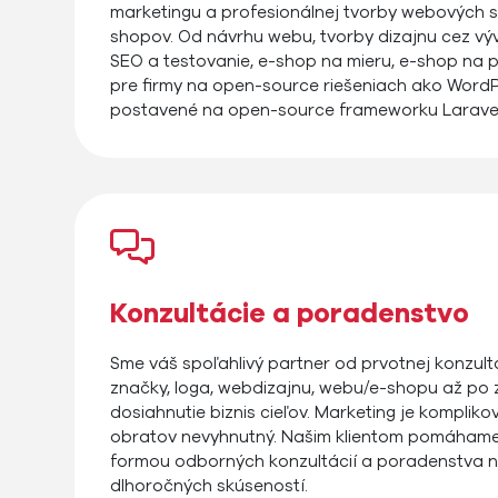
marketingu a profesionálnej tvorby webových st
shopov. Od návrhu webu, tvorby dizajnu cez výv
SEO a testovanie, e-shop na mieru, e-shop na
pre firmy na open-source riešeniach ako WordP
postavené na open-source frameworku Laravel
Konzultácie a poradenstvo
Sme váš spoľahlivý partner od prvotnej konzultá
značky, loga, webdizajnu, webu/e-shopu až po 
dosiahnutie biznis cieľov. Marketing je komplikov
obratov nevyhnutný. Našim klientom pomáhame 
formou odborných konzultácií a poradenstva n
dlhoročných skúseností.