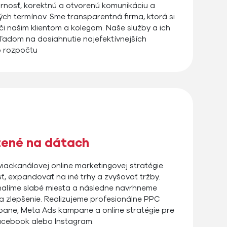
nosť, korektnú a otvorenú komunikáciu a
ch termínov. Sme transparentná firma, ktorá si
či našim klientom a kolegom. Naše služby a ich
ľadom na dosiahnutie najefektívnejších
o rozpočtu
žené na dátach
viackanálovej online marketingovej stratégie.
, expandovať na iné trhy a zvyšovať tržby.
halíme slabé miesta a následne navrhneme
a zlepšenie. Realizujeme profesionálne PPC
pane, Meta Ads kampane a online stratégie pre
acebook alebo Instagram.