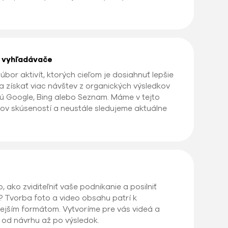
e vyhľadávače
bor aktivít, ktorých cieľom je dosiahnuť lepšie
a získať viac návštev z organických výsledkov
ú Google, Bing alebo Seznam. Máme v tejto
okov skúseností a neustále sledujeme aktuálne
 ako zviditeľniť vaše podnikanie a posilniť
? Tvorba foto a video obsahu patrí k
vnejším formátom. Vytvoríme pre vás videá a
i od návrhu až po výsledok.