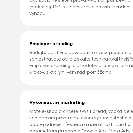
ako sociálne siete, správa PPC kampaní, e-mai
marketing. Držte s nami krok s novými trendami
výhodu.
Employer branding
Budujte pozitívne povedomie o vašej spoločno
zamestnávateľovi a získajte tých najkvalitnejš
Employer branding je dlhodobý proces a zahŕň
krokov, s ktorými vám radi pomôžeme.
Výkonnostný marketing
Máte e-shop a chcete zvýšiť predaj vďaka cie
kampaniam prostredníctvom výkonnostného ma
dobrej adrese. Efektivita a návratnosť investíc
parametrom pri správe Google Ads, Meta Ads, Sk