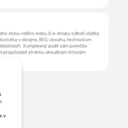
neho stavu vášho webu či e-shopu odhalí všetky
dostatky v dizajne, SEO, obsahu, technickom
ch oblastiach. Komplexný audit vám pomôže
a prispôsobiť stránku aktuálnym trhovým
ú
m
e v