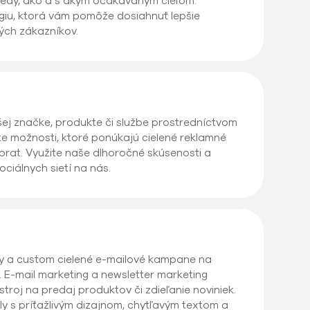
 kedy, ako a s akým očakávaným cieľom.
giu, ktorá vám pomôže dosiahnuť lepšie
vých zákazníkov.
ej značke, produkte či službe prostredníctvom
jte možnosti, ktoré ponúkajú cielené reklamné
rat. Využite naše dlhoročné skúsenosti a
ciálnych sietí na nás.
ky a custom cielené e-mailové kampane na
. E-mail marketing a newsletter marketing
troj na predaj produktov či zdieľanie noviniek.
ly s príťažlivým dizajnom, chytľavým textom a