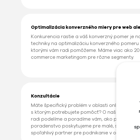
Optimalizácia konverzného miery pre web al
Konkurencia rastie a váš konverzný pomer je n
techniky na optimalizáciu konverzného pomeru
ktorými vám radi pomôžeme. Máme viac ako 20-
commerce marketingom pre rôzne segmenty.
Konzultácie
Máte špecifický problém v oblasti online mark
s ktorým potrebujete pomôcť? O naše dlhoročn
radi podelíme a poradíme vám, ako problém vyri
poradenstvo poskytujeme pre malé, stredné a v
sp
spoľahlivý partner pre podnikanie v online svete