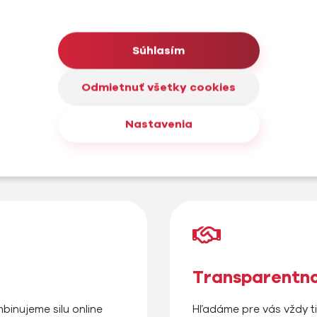
Súhlasím
Odmietnuť všetky cookies
Nastavenia
covať s nami?
Transparentno
binujeme silu online
Hľadáme pre vás vždy ti