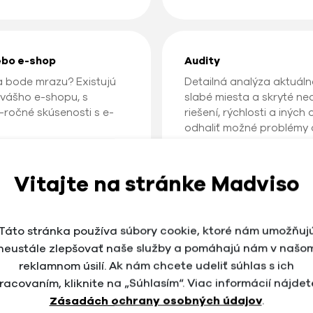
ebo e-shop
Audity
a bode mrazu? Existujú
Detailná analýza aktuál
 vášho e-shopu, s
slabé miesta a skryté ne
ročné skúsenosti s e-
riešení, rýchlosti a iný
odhaliť možné problémy 
podmienkam.
Vitajte na stránke Madviso
Táto stránka používa súbory cookie, ktoré nám umožňuj
etingu alebo e-commerce,
neustále zlepšovať naše služby a pomáhajú nám v našo
é skúsenosti sa s vami
reklamnom úsilí. Ak nám chcete udeliť súhlas s ich
ešiť. Konzultácie a
eľké firmy. Sme váš
racovaním, kliknite na „Súhlasím“. Viac informácií nájdet
.
Zásadách ochrany osobných údajov
.