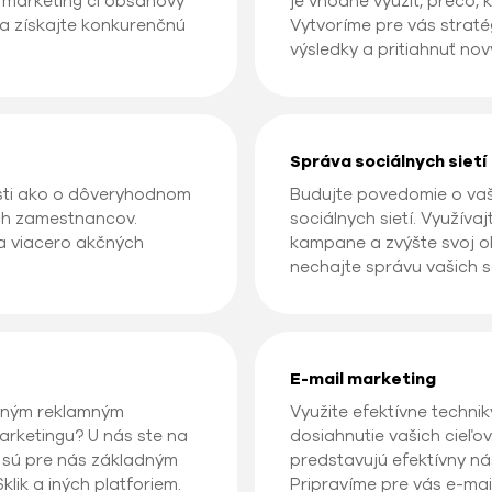
l marketing či obsahový
je vhodné využiť, prečo,
 a získajte konkurenčnú
Vytvoríme pre vás straté
výsledky a pritiahnuť no
Správa sociálnych sietí
sti ako o dôveryhodnom
Budujte povedomie o vaš
ích zamestnancov.
sociálnych sietí. Využíva
a viacero akčných
kampane a zvýšte svoj ob
nechajte správu vašich so
E-mail marketing
leným reklamným
Využite efektívne techni
rketingu? U nás ste na
dosiahnutie vašich cieľov
ií sú pre nás základným
predstavujú efektívny nás
lik a iných platforiem.
Pripravíme pre vás e-mai