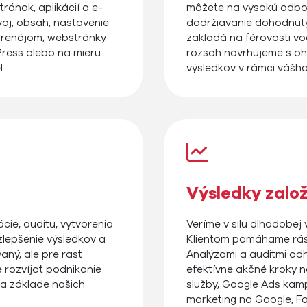
ránok, aplikácií a e-
môžete na vysokú odbor
oj, obsah, nastavenie
dodržiavanie dohodnutý
 prenájom, webstránky
zakladá na férovosti vo
ress alebo na mieru
rozsah navrhujeme s oh
.
výsledkov v rámci vášh
Výsledky zalo
cie, auditu, vytvorenia
Veríme v silu dlhodobej 
zlepšenie výsledkov a
Klientom pomáhame rásť
aný, ale pre rast
Analýzami a auditmi od
rozvíjať podnikanie
efektívne akčné kroky n
a základe našich
služby, Google Ads kam
marketing na Google, F