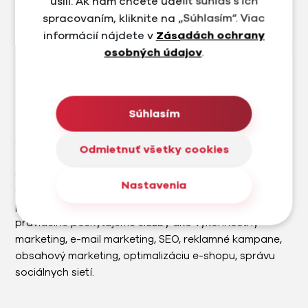
úsilí. Ak nám chcete udeliť súhlas s ich
spracovaním, kliknite na „Súhlasím“. Viac
informácií nájdete v
Zásadách ochrany
osobných údajov
.
Trenujeme
Súhlasím
Trenujeme.sk je e-shop a predajňa v Bratislave, ktorá
sa zameriava na prémiové cyklistické a outdoorové
Odmietnuť všetky cookies
značky. Na úvod sme navrhli nový brand a dizajn e-
shopu s ohľadom na UX a UI. Následne sme vytvorili e-
Nastavenia
shop na mieru s množstvom custom funkcií a
prepojení na externé služby. Pre značku Trenujeme
pravidelne poskytujeme služby ako výkonnostný
marketing, e-mail marketing, SEO, reklamné kampane,
obsahový marketing, optimalizáciu e-shopu, správu
sociálnych sietí.