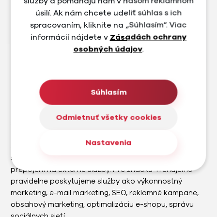
služby a pomáhajú nám v našom reklamnom
úsilí. Ak nám chcete udeliť súhlas s ich
spracovaním, kliknite na „Súhlasím“. Viac
informácií nájdete v
Zásadách ochrany
osobných údajov
.
Súhlasím
Trenujeme
Trenujeme.sk je e-shop a predajňa v Bratislave, ktorá
Odmietnuť všetky cookies
sa zameriava na prémiové cyklistické a outdoorové
značky. Na úvod sme navrhli nový brand a dizajn e-
Nastavenia
shopu s ohľadom na UX a UI. Následne sme vytvorili e-
shop na mieru s množstvom custom funkcií a
prepojení na externé služby. Pre značku Trenujeme
pravidelne poskytujeme služby ako výkonnostný
marketing, e-mail marketing, SEO, reklamné kampane,
obsahový marketing, optimalizáciu e-shopu, správu
sociálnych sietí.