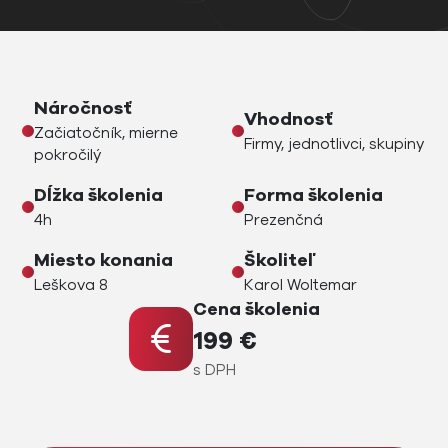
Náročnosť
Vhodnosť
Začiatočník, mierne
Firmy, jednotlivci, skupiny
pokročilý
Dĺžka školenia
Forma školenia
4h
Prezenčná
Miesto konania
Školiteľ
Leškova 8
Karol Woltemar
Cena školenia
199 €
s DPH