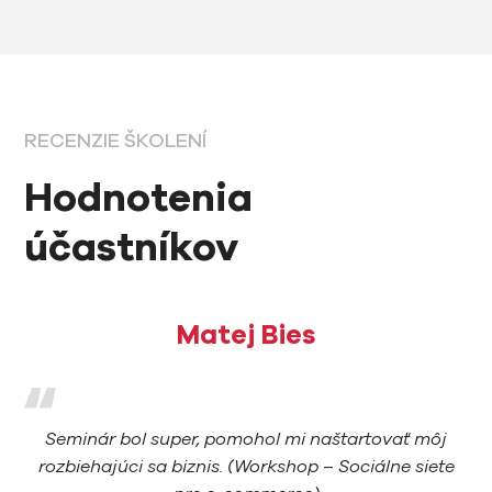
RECENZIE ŠKOLENÍ
Hodnotenia
účastníkov
Matej Bies
Seminár bol super, pomohol mi naštartovať môj
rozbiehajúci sa biznis. (Workshop – Sociálne siete
k