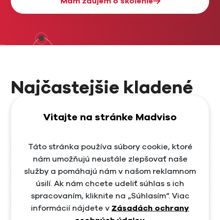
Mám záujem o školenie
Najčastejšie kladené
otázky
Vitajte na stránke Madviso
Táto stránka používa súbory cookie, ktoré
Aká je cena školenia?
nám umožňujú neustále zlepšovať naše
služby a pomáhajú nám v našom reklamnom
Termín školenia
úsilí. Ak nám chcete udeliť súhlas s ich
spracovaním, kliknite na „Súhlasím“. Viac
Aký je počet účasntíkov školenia?
informácií nájdete v
Zásadách ochrany