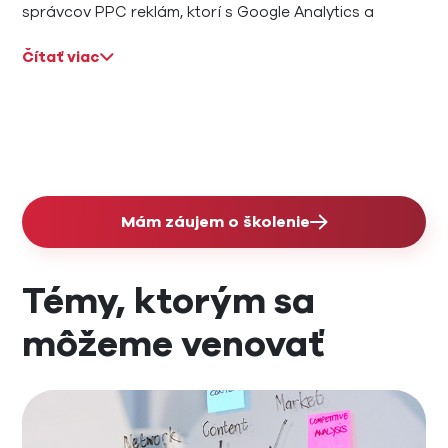
správcov PPC reklám, ktorí s Google Analytics a
Google Search Console začínajú alebo s nimi majú
Čítať viac
základné skúsenosti a chcú sa naučiť, ako ich využívať
efektívnejšie.
Mám záujem o školenie
Témy, ktorým sa
môžeme venovať