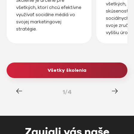
Školenie je určené pre
všetkých, kt
všetkých, ktorí chcú efektívne
skúsenosti s
využívať sociálne médiá vo
sociálnych s
svojej marketingovej
svoje zručno
stratégie.
vyššiu úrove
Všetky školenia
1/4
Zaujali vás naše