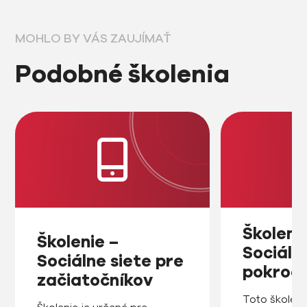
MOHLO BY VÁS ZAUJÍMAŤ
Podobné školenia
Školeni
Školenie –
Sociáln
Sociálne siete pre
pokroči
začiatočníkov
Toto školenie