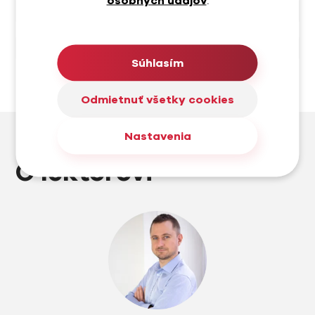
osobných údajov
.
Čo budem potrebovať na školenie?
Je možné parkovanie pred budovou?
Súhlasím
Odmietnuť všetky cookies
Nastavenia
O lektorovi