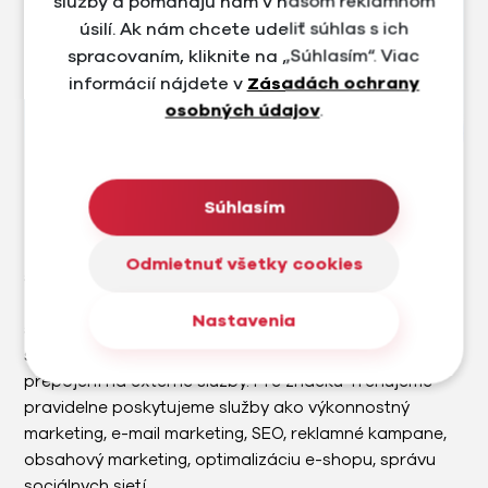
služby a pomáhajú nám v našom reklamnom
úsilí. Ak nám chcete udeliť súhlas s ich
spracovaním, kliknite na „Súhlasím“. Viac
informácií nájdete v
Zásadách ochrany
osobných údajov
.
Súhlasím
Trenujeme
Trenujeme.sk je e-shop a predajňa v Bratislave, ktorá
Odmietnuť všetky cookies
sa zameriava na prémiové cyklistické a outdoorové
značky. Na úvod sme navrhli nový brand a dizajn e-
Nastavenia
shopu s ohľadom na UX a UI. Následne sme vytvorili e-
shop na mieru s množstvom custom funkcií a
prepojení na externé služby. Pre značku Trenujeme
pravidelne poskytujeme služby ako výkonnostný
marketing, e-mail marketing, SEO, reklamné kampane,
obsahový marketing, optimalizáciu e-shopu, správu
sociálnych sietí.