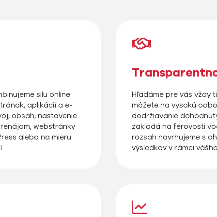
Transparentno
binujeme silu online
Hľadáme pre vás vždy ti
ránok, aplikácií a e-
môžete na vysokú odbor
oj, obsah, nastavenie
dodržiavanie dohodnutý
 prenájom, webstránky
zakladá na férovosti vo
ress alebo na mieru
rozsah navrhujeme s oh
.
výsledkov v rámci vášh