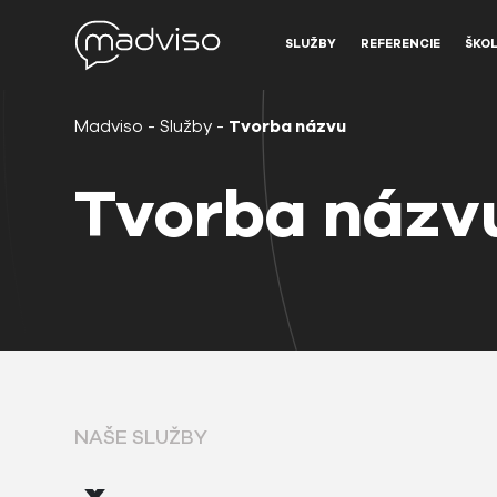
SLUŽBY
REFERENCIE
ŠKOL
Madviso
-
Služby
-
Tvorba názvu
Tvorba názv
NAŠE SLUŽBY