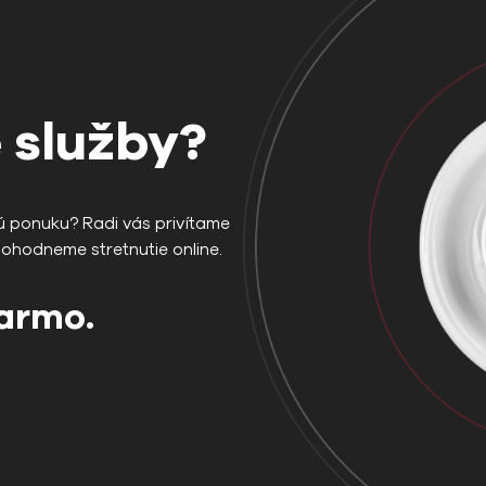
 služby?
ú ponuku? Radi vás privítame
dohodneme stretnutie online.
darmo.