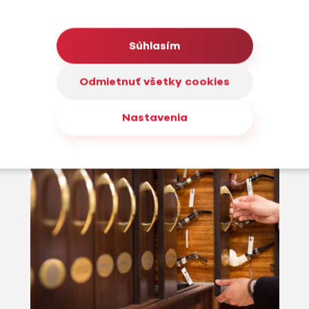
tupujeme ku
Súhlasím
senostiam v
tingu, vývoja
adenstva.
Odmietnuť všetky cookies
Nastavenia