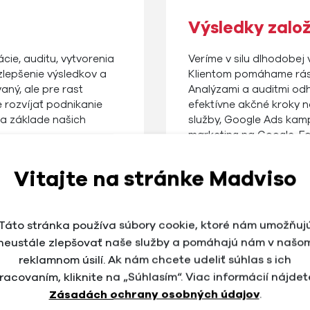
Výsledky zalo
cie, auditu, vytvorenia
Veríme v silu dlhodobej 
zlepšenie výsledkov a
Klientom pomáhame rásť
aný, ale pre rast
Analýzami a auditmi od
rozvíjať podnikanie
efektívne akčné kroky n
a základe našich
služby, Google Ads kam
marketing na Google, F
Vitajte na stránke Madviso
Táto stránka používa súbory cookie, ktoré nám umožňuj
neustále zlepšovať naše služby a pomáhajú nám v našo
reklamnom úsilí. Ak nám chcete udeliť súhlas s ich
racovaním, kliknite na „Súhlasím“. Viac informácií nájdet
ncie
Zásadách ochrany osobných údajov
.