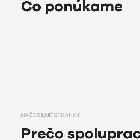
Čo ponúkame
NAŠE SILNÉ STRÁNKY
Prečo spolupra