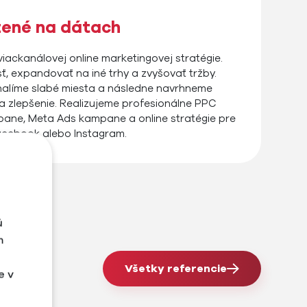
žené na dátach
viackanálovej online marketingovej stratégie.
, expandovať na iné trhy a zvyšovať tržby.
halíme slabé miesta a následne navrhneme
a zlepšenie. Realizujeme profesionálne PPC
pane, Meta Ads kampane a online stratégie pre
acebook alebo Instagram.
ú
m
Všetky referencie
e v