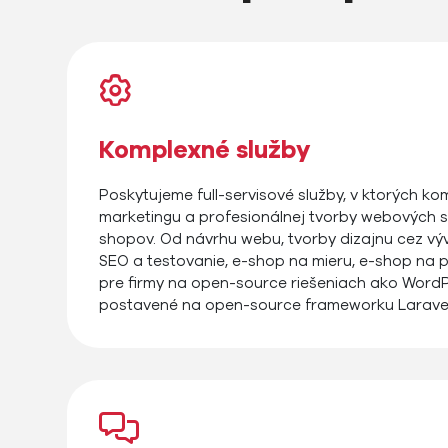
Komplexné služby
Poskytujeme full-servisové služby, v ktorých kom
marketingu a profesionálnej tvorby webových st
shopov. Od návrhu webu, tvorby dizajnu cez výv
SEO a testovanie, e-shop na mieru, e-shop na
pre firmy na open-source riešeniach ako WordP
postavené na open-source frameworku Laravel