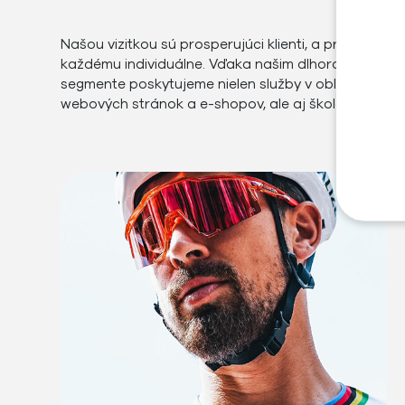
Našou vizitkou sú prosperujúci klienti, a preto pris
každému individuálne. Vďaka našim dlhoročným skú
segmente poskytujeme nielen služby v oblasti marke
webových stránok a e-shopov, ale aj školení a por