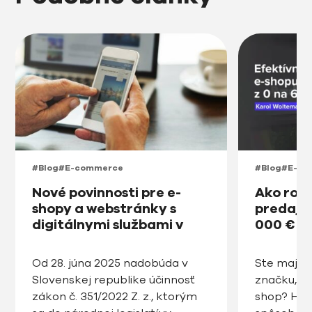
#Blog
#E-commerce
#Blog
#E-co
Nové povinnosti pre e-
Ako roz
shopy a webstránky s
predajňu
digitálnymi službami v
000 € v
prístupnosti na Slovensku
od roku 2025
Od 28. júna 2025 nadobúda v
Ste majite
Slovenskej republike účinnosť
značku, ro
zákon č. 351/2022 Z. z., ktorým
shop? Hľa