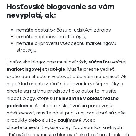
Hosťovské blogovanie sa vám
nevyplatí, ak:
nemáte dostatok času a ľudských zdrojov,
nemáte naplánovanú stratégiu,
nemáte pripravenú všeobecnú marketingovú
stratégiu.
Hosťovské blogovanie musí byť vždy
súčasťou
väčšej
marketingovej stratégie
. Musíte presne vedieť,
prečo doň chcete investovať a čo vám má priniesť. Ak
napríklad chcete začať s budovaním vašej značky a
chcete sa na trhu predstaviť ako autorita, musíte
hľadať blogy, ktoré sú
relevantné v oblasti vášho
podnikania
. Ak chcete získať väčšiu prirodzenú
návštevnosť, musíte nájsť publikum, pre ktoré sú vaše
produkty alebo služby
zaujímavé
. Ak sa
chcete umiestniť vyššie vo vyhľadávaní konkrétnych
kľúčových slov, musíte blogovať ako hosť na stránkach