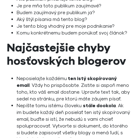
Je pre mňa toto publikum zaujímavé?
Budem zaujímavý pre publikum ja?
Aký štýl písania má tento blog?
Je tento blog vhodný pre moje podnikanie?
Komu konkrétnemu budem ponúkať svoj článok?
Najčastejšie chyby
hosťovských blogerov
Neposielajte každému
ten istý skopírovaný
email
. Vždy ho prispôsobte. Zistite si aspoň meno
toho, kto váš email dostane. Upravte text tak, aby
sedel na stránku, pre ktorú máte záujem písať.
Nepíšte tomu istému človeku
stále dookola
. Ak
im budete každý deň posielať ten istý skopírovaný
email, buďte si istí, že nebudú s vami chcieť
spolupracovať. Vytvorte si dokument, do ktorého
si budete zapisovať všetky blogy a mená ľudí, s