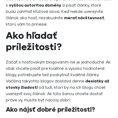
s
vyššou autoritou domény
a písať články, ktoré
budú zahŕňať kľúčové slová. Keď niekde uverejníte
článok ako hosť, nezabudnite
merať návštevnosť
,
ktorú vám to prinesie.
Ako hľadať
príležitosti?
Začať s hosťovským blogovaním nie je jednoduché. Ak
však chcete písať pre kvalitné a vysoko hodnotené
blogy, potrebujete tiež poskytnúť kvalitné články.
Väčšina takýchto blogov dostáva denne
desiatky až
stovky žiadostí
od ľudí, ktorí by na ich blogu chceli
uverejniť svoj článok. Ak túto šancu chcete dostať
práve vy, musíte byť naozaj dobrí.
Ako nájsť dobré príležitosti?