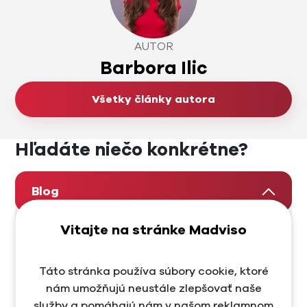
AUTOR
Barbora Ilic
Všetky články autora
Hľadáte niečo konkrétne?
Blog
Vitajte na stránke Madviso
AI marketing
Ako začať so SEO
Táto stránka používa súbory cookie, ktoré
nám umožňujú neustále zlepšovať naše
Content marketing
služby a pomáhajú nám v našom reklamnom