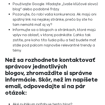
Používajte Google. Hľadajte „(vaše kľúčové slovo)
blog“ alebo podobné frázy.
Pozorujte, čo robí vaša konkurencia. Ak majú oni
spätný link na nejakej stránke, prečo by ste ho
tam nemohli mať aj vy?
Informujte sa o blogoch a stránkach, ktoré majú
vplyv na oblasť, v ktorej podnikáte. Ľahko tak
zistíte, pre koho títo ľudia píšu a tiež budete mať
stále pod palcom najnovšie relevantné trendy a
témy.
Než sa rozhodnete kontaktovať
správcov jednotlivých
blogov, zhromaždite si správne
informácie. Skôr, než im napíšete
email, odpovedajte si na pár
otázok:
Aké publikum priťahuje tento blog?