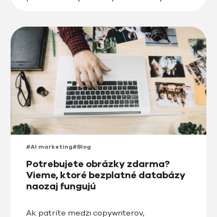
nákupné kampane Advantage+ od firmy
Meta.
#AI marketing
#Blog
Potrebujete obrázky zdarma?
Vieme, ktoré bezplatné databázy
naozaj fungujú
Ak patríte medzi copywriterov,