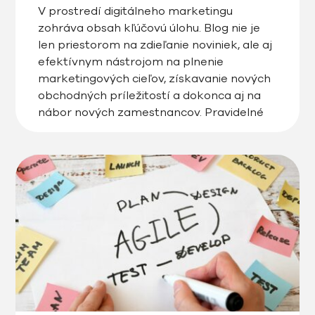
V prostredí digitálneho marketingu
zohráva obsah kľúčovú úlohu. Blog nie je
len priestorom na zdieľanie noviniek, ale aj
efektívnym nástrojom na plnenie
marketingových cieľov, získavanie nových
obchodných príležitostí a dokonca aj na
nábor nových zamestnancov. Pravidelné
publikovanie kvalitného obsahu vám
pomôže zvýšiť organickú návštevnosť,
budovať dôveru u zákazníkov a osloviť
správnych ľudí. Ako teda využiť […]