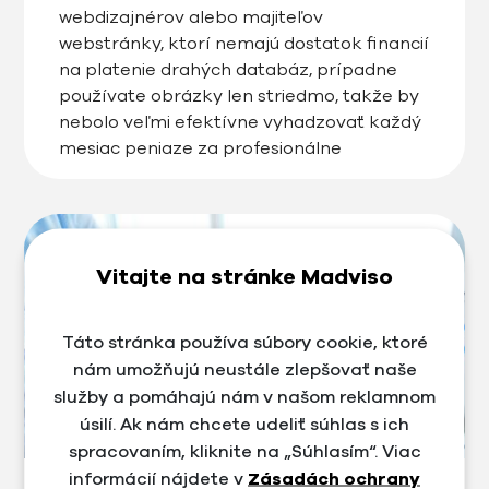
webdizajnérov alebo majiteľov
webstránky, ktorí nemajú dostatok financií
na platenie drahých databáz, prípadne
používate obrázky len striedmo, takže by
nebolo veľmi efektívne vyhadzovať každý
mesiac peniaze za profesionálne
fotografie, môžete vyskúšať zdroje
obrázkov zdarma. Ako fungujú a ktoré sa
najviac oplatia?
Vitajte na stránke Madviso
Táto stránka používa súbory cookie, ktoré
nám umožňujú neustále zlepšovať naše
služby a pomáhajú nám v našom reklamnom
úsilí. Ak nám chcete udeliť súhlas s ich
spracovaním, kliknite na „Súhlasím“. Viac
informácií nájdete v
Zásadách ochrany
#Blog
#Marketing