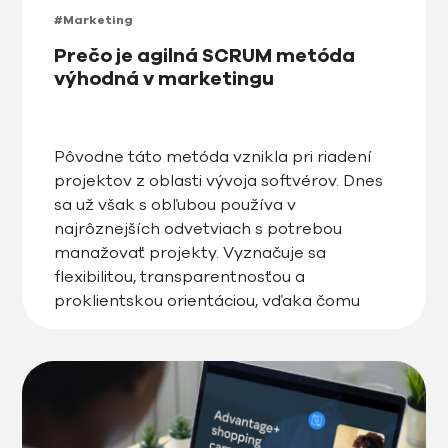
#Marketing
Prečo je agilná SCRUM metóda
výhodná v marketingu
Pôvodne táto metóda vznikla pri riadení
projektov z oblasti vývoja softvérov. Dnes
sa už však s obľubou používa v
najrôznejších odvetviach s potrebou
manažovať projekty. Vyznačuje sa
flexibilitou, transparentnosťou a
proklientskou orientáciou, vďaka čomu
prináša mnoho výhod pre klienta aj pre
tím, ktorému pomáha orientovať sa v
projektoch, rozdeľovať úlohy a určovať
priority. Nie je […]