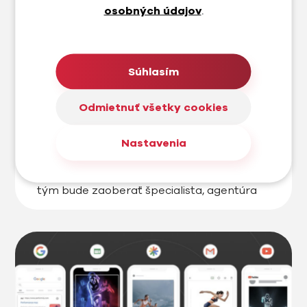
osobných údajov
.
Koľko stojí SEO?
Súhlasím
Častá otázka z dopytov z formulárov na
Odmietnuť všetky cookies
webstránke, ale aj klientov našej
marketingovej agentúry je koľko stojí SEO.
To koľko zaplatíte za SEO služby a
Nastavenia
činnosti s tým spojené závisí od toho aké
služby potrebujete a zároveň koľko sa
tým bude zaoberať špecialista, agentúra
alebo SEO konzultant. Každá z čínností je
inak časovo náročná, ale dá sa povedať, že
je […]