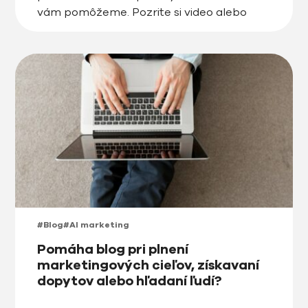
vám pomôžeme. Pozrite si video alebo
prečítajte tento článok s našimi tipmi. |
Prečo je dôležité začať e-shop s rozumom
a plánom Založiť e-shop […]
#Blog
#AI marketing
Pomáha blog pri plnení
marketingových cieľov, získavaní
dopytov alebo hľadaní ľudí?