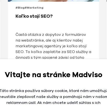
#Blog
#Marketing
Koľko stojí SEO?
Častá otázka z dopytov z formulárov
na webstránke, ale aj klientov našej
marketingovej agentúry je koľko stojí
SEO. To koľko zaplatíte za SEO služby a
činnosti s tým spojené závisí od toho
aké služby potrebujete a zároveň koľko
sa tým bude zaoberať špecialista,
Vitajte na stránke Madviso
agentúra alebo SEO konzultant. Každá
z čínností je inak časovo náročná, ale dá
sa povedať, že je […]
Táto stránka používa súbory cookie, ktoré nám umožňuj
neustále zlepšovať naše služby a pomáhajú nám v našo
reklamnom úsilí. Ak nám chcete udeliť súhlas s ich