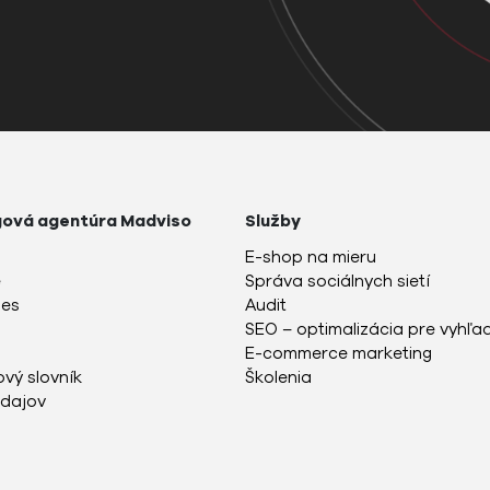
gová agentúra Madviso
Služby
E-shop na mieru
e
Správa sociálnych sietí
ies
Audit
SEO – optimalizácia pre vyhľ
E-commerce marketing
vý slovník
Školenia
dajov