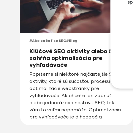
sp
#Ako začať so SEO
#Blog
Kľúčové SEO aktivity alebo čo
zahŕňa optimalizácia pre
vyhľadávače
Popíšeme si niektoré najčastejšie SEO
aktivity, ktoré sú súčasťou procesu
optimalizácie webstránky pre
vyhľadávače. Ak chcete len zapnúť
alebo jednorázovo nastaviť SEO, tak
vám to veľmi nepomôže. Optimalizácia
pre vyhľadávače je dlhodobá a
pravidelná aktivita, ktorej sa nie je
potrebné venovať ani na plný úväzok,