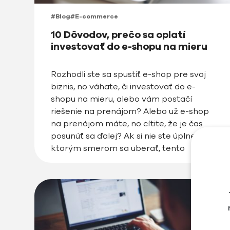
#Blog
#E-commerce
10 Dôvodov, prečo sa oplatí
investovať do e-shopu na mieru
Rozhodli ste sa spustiť e-shop pre svoj
biznis, no váhate, či investovať do e-
shopu na mieru, alebo vám postačí
riešenie na prenájom? Alebo už e-shop
na prenájom máte, no cítite, že je čas
posunúť sa ďalej? Ak si nie ste úplne istí,
ktorým smerom sa uberať, tento
článok vám pomôže zorientovať sa a
ukáže vám, […]