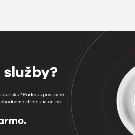
 služby?
ú ponuku? Radi vás privítame
dohodneme stretnutie online.
darmo.