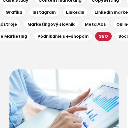
Case Study
Content marketing
Copywriting
Grafika
Instagram
Linkedin
Linkedin marke
nástroje
Marketingový slovník
Meta Ads
Onli
e Marketing
Podnikanie s e-shopom
SEO
Soci