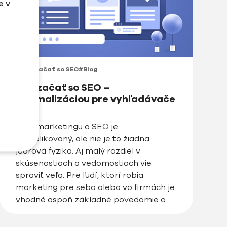
e v
#Ako začať so SEO
#Blog
Ako začať so SEO –
optimalizáciou pre vyhľadávače
Svet marketingu a SEO je
komplikovaný, ale nie je to žiadna
jadrová fyzika. Aj malý rozdiel v
skúsenostiach a vedomostiach vie
spraviť veľa. Pre ľudí, ktorí robia
marketing pre seba alebo vo firmách je
vhodné aspoň základné povedomie o
optimalizácii pre vyhľadávače jej
úskaliach.