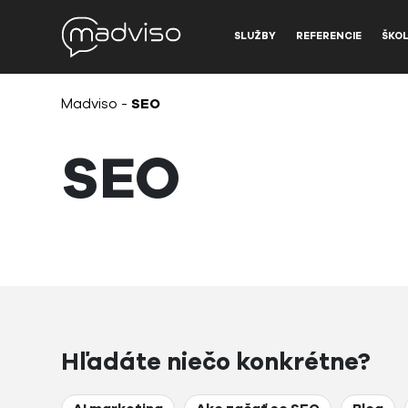
SLUŽBY
REFERENCIE
ŠKOL
Madviso
-
SEO
SEO
Hľadáte niečo konkrétne?