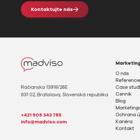
Kontaktujte nás
Marketin
O nás
Referenci
Račianska 13918/26E
Case stud
Cenník
831 02, Bratislava, Slovenská republika
Blog
Marketingo
Ochrana ú
+421 905 343 785
Kariéra
info@madviso.com
Kontakt