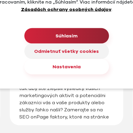
racovaním, kliknite na „Súhlasím“. Viac informácií nájdet
Zásadách ochrany osobných údajov
.
Súhlasím
#Ako začať so SEO
#Blog
Optimalizácia pre vyhľadávače
Odmietnuť všetky cookies
a hlavné SEO onPage faktory
Nastavenia
Rozmýšľate ako zlepšiť vyhľadateľnosť
na vyhľadávačoch ako Google a Bing,
tak aby ste zlepšili výsledky vašich
marketingových aktivít a potenciálni
zákazníci vás a vaše produkty alebo
služby ľahko našli? Zamerajte sa na
SEO onPage faktory, ktoré na stránke
ovplyvňujú pozície a obsah vo
vyhľadávaní.