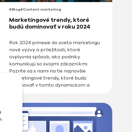
#Blog
#Content marketing
Marketingové trendy, ktoré
budú dominovať v roku 2024
Rok 2024 prinesie do sveta marketingu
nové výzvy a príležitosti, ktoré
ovplyvnia spôsob, ako podniky
komunikujú so svojimi zákazníkmi.
Pozrite sa s nami na tie najnovšie
marketingové trendy, ktoré budú
dominovať v tomto dynamickom a
rýchlo sa meniacom prostredí. E-
commerce bude naďalej rásť a
marketing zefektívni aj AI E-commerce
ú
sektor na Slovensku je stále vo […]
m