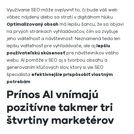
Využívanie SEO môže ovplyvniť to, či bude váš web
vôbec nájdený alebo sa stratí v digitálnom hluku.
Optimalizovaný obsah
má lepšiu šancu, že sa objaví
na prvých stránkach vyhľadávačov, čím sa zvyšuje
jeho viditeľnosť a návštevnosť. Neznamená teda len
lepšiu viditeľnosť pre vyhľadávače, ale aj
lepšiu
používateľskú skúsenosť
pre návštevníkov vášho
webu. AI pomôže v SEO aj s tvorbou obsahu a
generovaním kľúčových slov, ktorý si vie SEO
špecialista
efektívnejšie prispôsobiť vlastným
potrebám
.
Prínos AI vnímajú
pozitívne takmer tri
štvrtiny marketérov