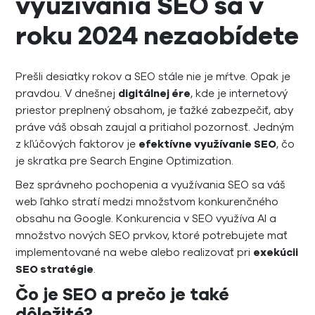
využívania SEO sa v
roku 2024 nezaobídete
Prešli desiatky rokov a SEO stále nie je mŕtve. Opak je
pravdou. V dnešnej
digitálnej ére
, kde je internetový
priestor preplnený obsahom, je ťažké zabezpečiť, aby
práve váš obsah zaujal a pritiahol pozornosť. Jedným
z kľúčových faktorov je
efektívne využívanie SEO
, čo
je skratka pre Search Engine Optimization.
Bez správneho pochopenia a využívania SEO sa váš
web ľahko stratí medzi množstvom konkurenčného
obsahu na Google. Konkurencia v SEO využíva AI a
množstvo nových SEO prvkov, ktoré potrebujete mať
implementované na webe alebo realizovať pri
exekúcii
SEO stratégie
.
Čo je SEO a prečo je také
dôležité?