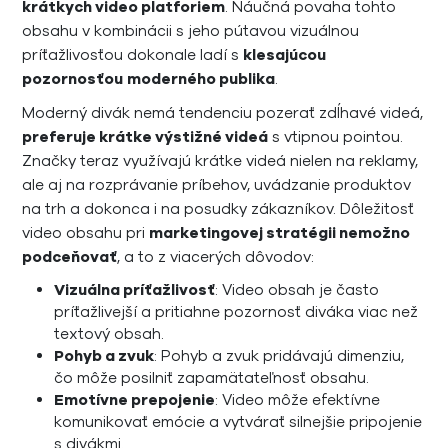
krátkych video platforiem
. Náučná povaha tohto
obsahu v kombinácii s jeho pútavou vizuálnou
príťažlivosťou dokonale ladí s
klesajúcou
pozornosťou
moderného publika
.
Moderný divák nemá tendenciu pozerať zdĺhavé videá,
preferuje krátke výstižné videá
s vtipnou pointou.
Značky teraz využívajú krátke videá nielen na reklamy,
ale aj na rozprávanie príbehov, uvádzanie produktov
na trh a dokonca i na posudky zákazníkov. Dôležitosť
video obsahu pri
marketingovej stratégii nemožno
podceňovať
, a to z viacerých dôvodov:
Vizuálna príťažlivosť
: Video obsah je často
príťažlivejší a pritiahne pozornosť diváka viac než
textový obsah.
Pohyb a zvuk
: Pohyb a zvuk pridávajú dimenziu,
čo môže posilniť zapamätateľnosť obsahu.
Emotívne prepojenie
: Video môže efektívne
komunikovať emócie a vytvárať silnejšie pripojenie
s divákmi.