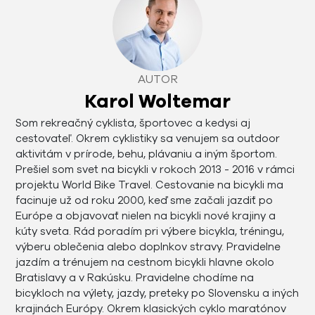
AUTOR
Karol Woltemar
Som rekreačný cyklista, športovec a kedysi aj
cestovateľ. Okrem cyklistiky sa venujem sa outdoor
aktivitám v prírode, behu, plávaniu a iným športom.
Prešiel som svet na bicykli v rokoch 2013 - 2016 v rámci
projektu World Bike Travel. Cestovanie na bicykli ma
facinuje už od roku 2000, keď sme začali jazdiť po
Európe a objavovať nielen na bicykli nové krajiny a
kúty sveta. Rád poradím pri výbere bicykla, tréningu,
výberu oblečenia alebo doplnkov stravy. Pravidelne
jazdím a trénujem na cestnom bicykli hlavne okolo
Bratislavy a v Rakúsku. Pravidelne chodíme na
bicykloch na výlety, jazdy, preteky po Slovensku a iných
krajinách Európy. Okrem klasických cyklo maratónov