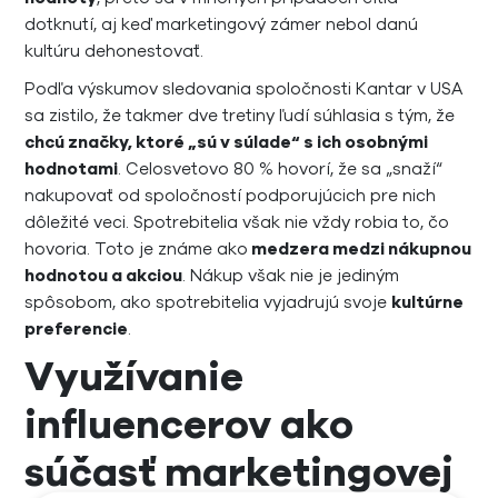
dotknutí, aj keď marketingový zámer nebol danú
kultúru dehonestovať.
Podľa výskumov sledovania spoločnosti Kantar v USA
sa zistilo, že takmer dve tretiny ľudí súhlasia s tým, že
chcú značky, ktoré „sú v súlade“ s ich osobnými
hodnotami
. Celosvetovo 80 % hovorí, že sa „snaží“
nakupovať od spoločností podporujúcich pre nich
dôležité veci. Spotrebitelia však nie vždy robia to, čo
hovoria. Toto je známe ako
medzera medzi nákupnou
hodnotou a akciou
. Nákup však nie je jediným
spôsobom, ako spotrebitelia vyjadrujú svoje
kultúrne
preferencie
.
Využívanie
influencerov ako
súčasť marketingovej