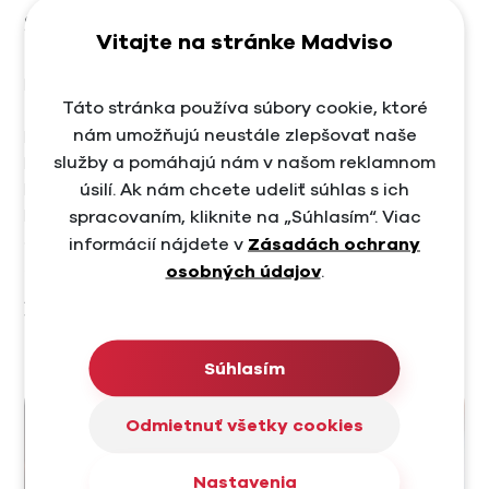
stratégie
Vitajte na stránke Madviso
Podľa rôznych
prieskumov a štatistík
influencer
Táto stránka používa súbory cookie, ktoré
marketing
rastie a vyvíja sa. Zákazníci sú stále viac
nám umožňujú neustále zlepšovať naše
kritickí voči tradičným reklamám, no
dôverujú osobám
,
služby a pomáhajú nám v našom reklamnom
ktoré majú ich rešpekt. Predpokladá sa, že influenceri
úsilí. Ak nám chcete udeliť súhlas s ich
budú hrať ešte významnejšiu úlohu v reklamných
spracovaním, kliknite na „Súhlasím“. Viac
kampaniach, a to nielen v oblasti módy a krásy, ale aj v
informácií nájdete v
Zásadách ochrany
odvetviach, kde by sme to možno nečakali.
Výber
správneho influencera
je nesmierne dôležitý, keďže
osobných údajov
.
jeho spätosť so značkou bude dlhodobá záležitosť.
Všetky kauzy spojené s influencerom
budú mať dopad
aj na značku
s ktorou bol spájaný.
Súhlasím
Odmietnuť všetky cookies
Nastavenia