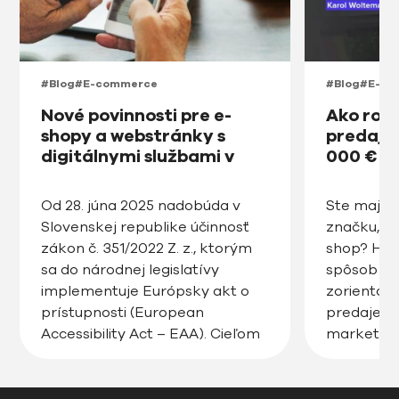
#Blog
#E-commerce
#Blog
#E-co
Nové povinnosti pre e-
Ako roz
shopy a webstránky s
predajňu
digitálnymi službami v
000 € v
prístupnosti na Slovensku
od roku 2025
Od 28. júna 2025 nadobúda v
Ste majite
Slovenskej republike účinnosť
značku, ro
zákon č. 351/2022 Z. z., ktorým
shop? Hľa
sa do národnej legislatívy
spôsob ak
implementuje Európsky akt o
zorientov
prístupnosti (European
predaje, zv
Accessibility Act – EAA). Cieľom
marketin
tejto právnej úpravy je
posunúť v
zabezpečiť, aby digitálne
úroveň? 
produkty a služby, vrátane
Pozrite si