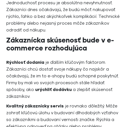
Jednoduchosť procesu je absolútna nevyhnutnosť.
Zákazníci dnes očakávajú, že budú môcť nakupovať
rýchlo, ľahko a bez akýchkoľvek komplikácií. Technické
problémy alebo nejasný proces môže zákazníkov
odradiť od nákupu.
Zákaznícka skúsenosť bude v e-
commerce rozhodujúca
Rýchlosť dodania
je ďalším kľúčovým faktorom.
Zákazníci chcú dostať svoje nákupy čo najskôr a
očakávajú, že im to e-shopy budú schopné poskytnúť.
Firmy by mali vo svojich procesoch stále hľadať
spôsoby, ako
urýchliť dodávku
a zlepšiť skúsenosť
zákazníkov.
Kvalitný zákaznícky servis
je rovnako dôležitý. Môže
zohrať kľúčovú úlohu v budovaní dlhodobých vzťahov
so zákazníkmi a budovaní vernosti značke. Rýchla a
efektívna odpoveď na otázky alebo problémy