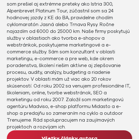
som prešiel aj extrémne preteky ako Istria 300,
Alpenbrevet Platinum Tour, zúčastnil som sa 24
hodinovej jazdy z KE do BA, pravidelne chodím
cyklomaratón Jasná alebo Trnava Rysy. Ročne
najazdím od 6000 do 25000 km. Naše firmy poskytujú
služby v oblastiach ako tvorba e-shopov a
webstránkok, poskytujeme marketingové a e-
commerce služby. Sám som konzultant v oblasti
marketingu, e-commerce a pre web, kde okrem
poradenstva, školení riešim aktívne aj zlepšovanie
procesu, audity, analýzy, budgeting a riadenie
projektov. V oblasti mám už viac ako 20 rokov
skúseností. Od roku 2002 sa venujem profesionálne IT,
školeniam, online, tvorbe webstránok, SEO a
marketingu od roku 2007. Založil som marketingovú
agentúru Madviso, e-shop platformu Midasto a e-
shop a predajňu so zameraním na cyklo a outdoor
Trenujeme. Rád spolupracujem na zaujímavých
projektoch a rozvíjam ich.
Všetky články autora