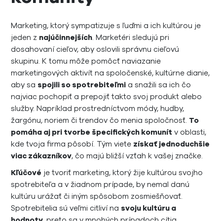
Marketing, ktorý sympatizuje s ľuďmi a ich kultúrou je
jeden z
najúčinnejších
. Marketéri sledujú pri
dosahovaní cieľov, aby oslovili správnu cieľovú
skupinu. K tomu môže pomôcť naviazanie
marketingových aktivít na spoločenské, kultúrne dianie,
aby sa
spojili so spotrebiteľmi
a snažili sa ich čo
najviac pochopiť a prepojiť takto svoj produkt alebo
služby. Napríklad prostredníctvom módy, hudby,
žargónu, noriem či trendov čo menia spoločnosť.
To
pomáha aj pri tvorbe špecifických komunít
v oblasti,
kde tvoja firma pôsobí. Tým viete
získať jednoduchšie
viac zákazníkov
, čo majú bližší vzťah k vašej značke.
Kľúčové
je tvoriť marketing, ktorý žije kultúrou svojho
spotrebiteľa a v žiadnom prípade, by nemal danú
kultúru urážať či iným spôsobom zosmiešňovať.
Spotrebitelia sú veľmi citliví na
svoju kultúru a
hodnoty
, preto sa v mnohých prípadoch cítia