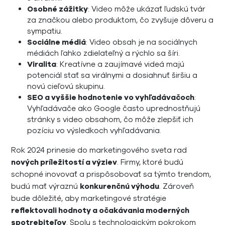
Osobné zážitky
: Video môže ukázať ľudskú tvár
za značkou alebo produktom, čo zvyšuje dôveru a
sympatiu.
Sociálne médiá
: Video obsah je na sociálnych
médiách ľahko zdielateľný a rýchlo sa šíri.
Viralita
: Kreatívne a zaujímavé videá majú
potenciál stať sa virálnymi a dosiahnuť širšiu a
novú cieľovú skupinu.
SEO a vyššie hodnotenie vo vyhľadávačoch
:
Vyhľadávače ako Google často uprednostňujú
stránky s video obsahom, čo môže zlepšiť ich
pozíciu vo výsledkoch vyhľadávania.
Rok 2024 prinesie do marketingového sveta rad
nových príležitostí a výziev
. Firmy, ktoré budú
schopné inovovať a prispôsobovať sa týmto trendom,
budú mať výraznú
konkurenčnú výhodu
. Zároveň
bude dôležité, aby marketingové stratégie
reflektovali hodnoty a očakávania moderných
spotrebiteľov
. Spolu s technologickým pokrokom