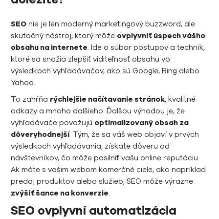
SEO
nie je len moderný marketingový buzzword, ale
skutočný nástroj, ktorý môže
ovplyvniť úspech vášho
obsahu na internete
. Ide o súbor postupov a techník,
ktoré sa snažia zlepšiť viditeľnosť obsahu vo
výsledkoch vyhľadávačov, ako sú Google, Bing alebo
Yahoo.
To zahŕňa
rýchlejšie načítavanie stránok
, kvalitné
odkazy a mnoho ďalšieho. Ďalšou výhodou je, že
vyhľadávače považujú
optimalizovaný obsah za
dôveryhodnejší
. Tým, že sa váš web objaví v prvých
výsledkoch vyhľadávania, získate dôveru od
návštevníkov, čo môže posilniť vašu online reputáciu.
Ak máte s vašim webom komerčné ciele, ako napríklad
predaj produktov alebo služieb, SEO môže výrazne
zvýšiť šance na konverzie
.
SEO ovplyvní automatizácia