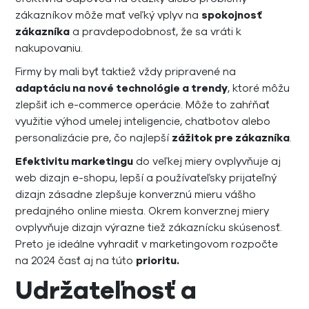
zákazníkov môže mať veľký vplyv na
spokojnosť
zákazníka
a pravdepodobnosť, že sa vráti k
nakupovaniu.
Firmy by mali byť taktiež vždy pripravené na
adaptáciu na nové technológie a trendy
, ktoré môžu
zlepšiť ich e-commerce operácie. Môže to zahŕňať
využitie výhod umelej inteligencie, chatbotov alebo
personalizácie pre, čo najlepší
zážitok pre zákazníka
.
Efektivitu marketingu
do veľkej miery ovplyvňuje aj
web dizajn e-shopu, lepší a používateľsky prijateľný
dizajn zásadne zlepšuje konverznú mieru vášho
predajného online miesta. Okrem konverznej miery
ovplyvňuje dizajn výrazne tiež zákaznícku skúsenosť.
Preto je ideálne vyhradiť v marketingovom rozpočte
na 2024 časť aj na túto
prioritu.
Udržateľnosť a