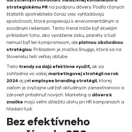
udržateľným inováciám
,
inkluzívnej komunikácii a
strategickému PR
na podporu dôvery. Podľa rôznych
štatistík spotrebitelia čoraz viac vyhľadávajú
spoločnosti, ktoré prispievajú k environmentálnym a
sociálnym riešeniam. Tento trend môže byť skvelým
príkladom toho, ako vyváženie zisku, planéty a ľudí
nemusí byť len kompromisom, ale
platnou
obchodnou
stratégiou
. Príkladom je značka Snuggs, ktorá sa na
Slovensku teší veľkej obľube.
Tieto
trendy sa dajú efektívne využiť,
ak sa
zohľadnia vo vašej
marketingovej stratégii na rok
2024
aj p
ri employee branding stratégii
, ktorej
cieľom je zvyčajne udržať aktuálnych zamestnancov a
zároveň pritiahnuť nových. Marketing a
dôvera k
značke
majú veľmi dôležitú úlohu pri HR kampaniach a
hľadaní ľudí.
Bez efektívneho