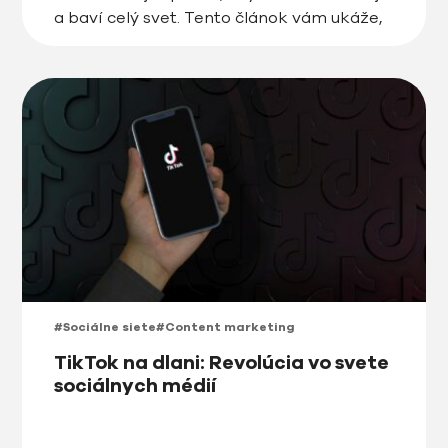
a baví celý svet. Tento článok vám ukáže,
aký obsah dnes najviac zaujíma
používateľov, ktoré trendy udávajú smer a
aké taktiky sú najúspešnejšie […]
#Sociálne siete
#Content marketing
TikTok na dlani: Revolúcia vo svete
sociálnych médií