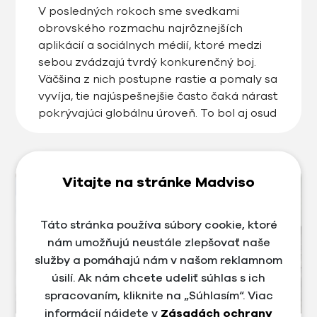
V posledných rokoch sme svedkami
obrovského rozmachu najrôznejších
aplikácií a sociálnych médií, ktoré medzi
sebou zvádzajú tvrdý konkurenčný boj.
Väčšina z nich postupne rastie a pomaly sa
vyvíja, tie najúspešnejšie často čaká nárast
pokrývajúci globálnu úroveň. To bol aj osud
TikToku, čínskej aplikácie, ktorá priniesla
úplne nový obsahový formát a rýchlo sa
tak vypracovala na […]
Vitajte na stránke Madviso
Táto stránka používa súbory cookie, ktoré
nám umožňujú neustále zlepšovať naše
služby a pomáhajú nám v našom reklamnom
úsilí. Ak nám chcete udeliť súhlas s ich
spracovaním, kliknite na „Súhlasím“. Viac
informácií nájdete v
Zásadách ochrany