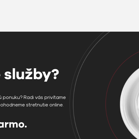
odhodlania. Nezabudnite, že akékoľvek
podnikanie alebo predaj […]
 služby?
ú ponuku? Radi vás privítame
dohodneme stretnutie online.
darmo.