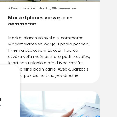
#E-commerce marketing
#E-commerce
Marketplaces vo svete e-
commerce
Marketplaces vo svete e-commerce
Marketplaces sa vyvíjajú podľa potrieb
firiem a očakávaní zákazníkov, čo
otvára veľa možností pre podnikateľov,
ktorí chcú rýchlo a efektívne rozšíriť
svoje online podnikanie. Avšak, udržať si
vedúcu pozíciu na trhu je v dnešnej
dobe veľmi náročné, najmä v
dynamickom svete e-commerce. Preto
sa dnes pozrieme na to, aké výhody a
ú
[…]
m