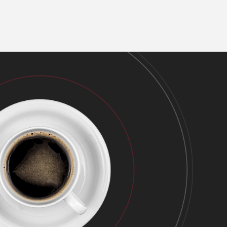
hračky, k nám v roku 2012 prišiel s […]