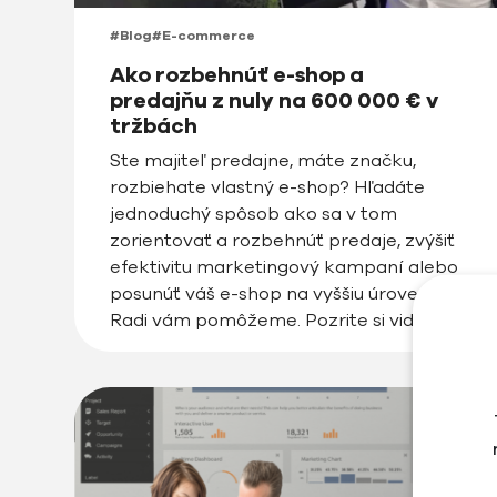
#Blog
#E-commerce
Ako rozbehnúť e-shop a
predajňu z nuly na 600 000 € v
tržbách
Ste majiteľ predajne, máte značku,
rozbiehate vlastný e-shop? Hľadáte
jednoduchý spôsob ako sa v tom
zorientovať a rozbehnúť predaje, zvýšiť
efektivitu marketingový kampaní alebo
posunúť váš e-shop na vyššiu úroveň?
Radi vám pomôžeme. Pozrite si video
alebo prečítajte tento článok s našimi
tipmi. | Prečo je dôležité začať e-shop s
rozumom a plánom Založiť e-shop […]