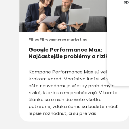
sp
#Blog
#E-commerce marketing
Google Performance Max:
Najčastejšie problémy a riziká
Kampane Performance Max sú veľkým
krokom vpred. Množstvo ľudí si však
ešte neuvedomuje všetky problémy a
riziká, ktoré s nimi prichádzajú. V tomto
článku sa o nich dozviete všetko
potrebné, vďaka čomu sa budete môcť
lepšie rozhodnúť, či sú pre vás
Performance Max kampane vhodné
alebo nie.