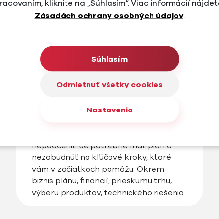
racovaním, kliknite na „Súhlasím“. Viac informácií nájdet
Zásadách ochrany osobných údajov
.
Súhlasím
#Blog
#E-commerce
6 krokov ako začať podnikať s e-
Odmietnuť všetky cookies
shopom
Nastavenia
Ak začínate podnikať s e-shopom, je
dôležité dobre sa pripraviť a nič
nepodceniť. Je potrebné mať plán a
nezabudnúť na kľúčové kroky, ktoré
vám v začiatkoch pomôžu. Okrem
biznis plánu, financií, prieskumu trhu,
výberu produktov, technického riešenia
a obsahu e-shopu, budete musieť byť
vyzbrojení aj dávkou vytrvalosti a