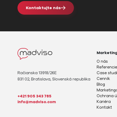
Kontaktujte nás
Marketin
O nás
Referenci
Račianska 13918/26E
Case stud
Cenník
831 02, Bratislava, Slovenská republika
Blog
Marketingo
Ochrana ú
+421 905 343 785
Kariéra
info@madviso.com
Kontakt