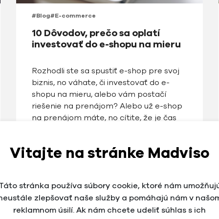
#Blog
#E-commerce
10 Dôvodov, prečo sa oplatí
investovať do e-shopu na mieru
Rozhodli ste sa spustiť e-shop pre svoj
biznis, no váhate, či investovať do e-
shopu na mieru, alebo vám postačí
riešenie na prenájom? Alebo už e-shop
na prenájom máte, no cítite, že je čas
posunúť sa ďalej? Ak si nie ste úplne istí,
ktorým smerom sa uberať, tento
Vitajte na stránke Madviso
článok vám pomôže zorientovať sa a
ukáže vám, […]
Táto stránka používa súbory cookie, ktoré nám umožňuj
neustále zlepšovať naše služby a pomáhajú nám v našo
reklamnom úsilí. Ak nám chcete udeliť súhlas s ich