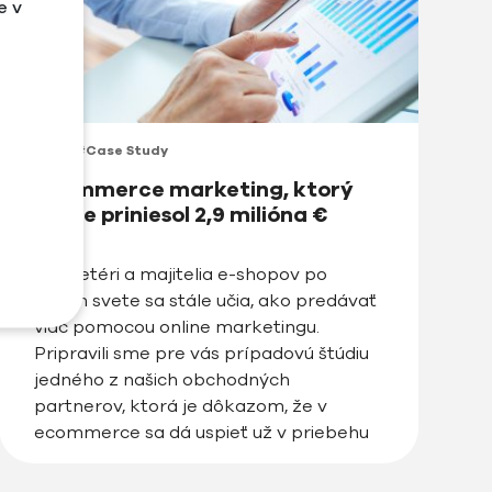
e v
#Blog
#Case Study
Ecommerce marketing, ktorý
ročne priniesol 2,9 milióna €
Marketéri a majitelia e-shopov po
celom svete sa stále učia, ako predávať
viac pomocou online marketingu.
Pripravili sme pre vás prípadovú štúdiu
jedného z našich obchodných
partnerov, ktorá je dôkazom, že v
ecommerce sa dá uspieť už v priebehu
niekoľkých rokov. Momentálne náš
najväčší klient, eshop predávajúci