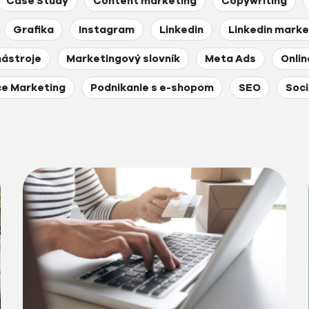
Case Study
Content marketing
Copywriting
Grafika
Instagram
Linkedin
Linkedin marke
nástroje
Marketingový slovník
Meta Ads
Onli
e Marketing
Podnikanie s e-shopom
SEO
Soci