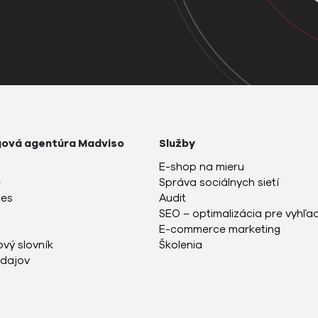
gová agentúra Madviso
Služby
E-shop na mieru
e
Správa sociálnych sietí
ies
Audit
SEO – optimalizácia pre vyhľ
E-commerce marketing
vý slovník
Školenia
dajov