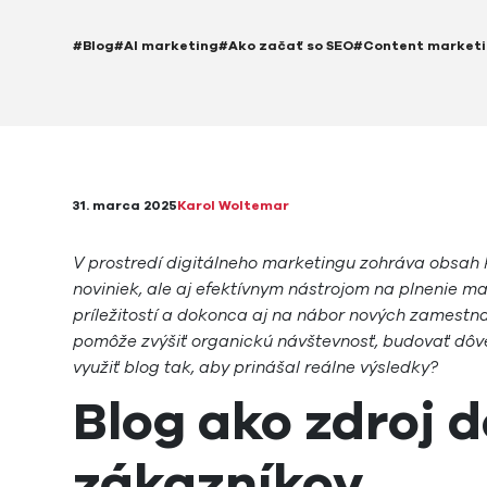
#Blog
#AI marketing
#Ako začať so SEO
#Content market
31. marca 2025
Karol Woltemar
V prostredí digitálneho marketingu zohráva obsah kľ
noviniek, ale aj efektívnym nástrojom na plnenie m
príležitostí a dokonca aj na nábor nových zamestn
pomôže zvýšiť organickú návštevnosť, budovať dôve
využiť blog tak, aby prinášal reálne výsledky?
Blog ako zdroj 
zákazníkov