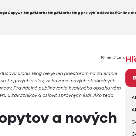
ing
#Copywriting
#Marketing
#Marketing pre vyhľadávače
#Online m
Hľ
10 min. čítania
účovú úlohu. Blog nie je len priestorom na zdieľanie
B
arketingových cieľov, získavanie nových obchodných
ancov. Pravidelné publikovanie kvalitného obsahu vám
ru u zákazníkov a osloviť správnych ľudí. Ako teda
A
A
dopytov a nových
C
C