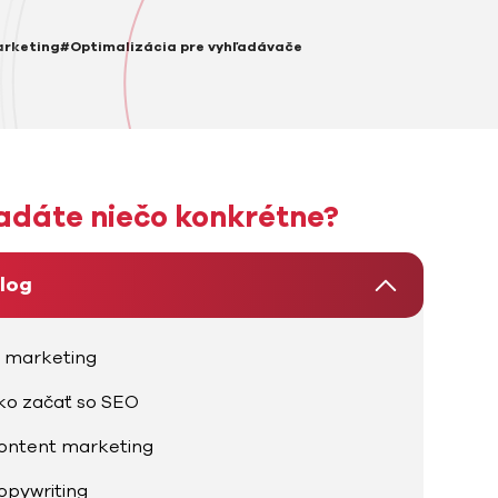
arketing
#Optimalizácia pre vyhľadávače
adáte niečo konkrétne?
log
I marketing
ko začať so SEO
ontent marketing
opywriting