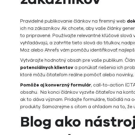
Pravidelné publikovanie článkov na firemný web
dok
ich na zákazníkov. Ak chcete, aby vaše články genero
to pripravené. Používajte relevantné kľúčové slová 
vyhľadávajú, a zahrňte tieto slová do titulkov, nad
Moz alebo Ahrefs vám pomôžu identifikovať najlepši
Vytvárajte hodnotný obsah pre vaše publikum. Člá
potenciálnych klientov
a ponúkať riešenia ich prob
ktoré môžu čitateľom reálne pomôcť alebo novinky, 
Pomôže aj konverzný formulár
, call-to-action (CT
obsahu. Na konci článkov vyzvite čitateľov na konta
ak to dáva význam. Pridajte formuláre, tlačidlá na
produkty. Samozrejme s citom a ohľadom na to, že 
Blog ako nástro