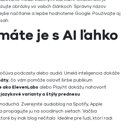
lizujte obrázky vo vašich článkoch. Správny názov
ejšie načítanie a lepšie hodnotenie Google. Používajte aj
bsah.
máte je s AI ľahko
počúva podcasty alebo audiá. Umelá inteligencia dokáže
máty
, čo vám pomôže osloviť širšie publikum.
e ako ElevenLabs
alebo Play.ht dokážu nahovoriť
 jazykové varianty a štýly prednesu
.
noduchá. Zverejnite audioblog na Spotify, Apple
a propagujte ju na sociálnych sieťach. Väčšia
ré by inak blog nečítalo. Ideálne pre ľudí, ktorí radi