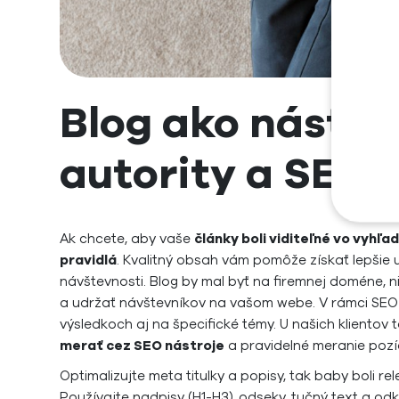
Blog ako nástro
autority a SEO
Ak chcete, aby vaše
články boli viditeľné vo vyhľ
pravidlá
. Kvalitný obsah vám pomôže získať lepšie u
návštevnosti. Blog by mal byť na firemnej doméne, 
a udržať návštevníkov na vašom webe. V rámci SEO 
výsledkoch aj na špecifické témy. U našich kliento
merať cez SEO nástroje
a pravidelné meranie pozíc
Optimalizujte meta titulky a popisy, tak baby boli re
Používajte nadpisy (H1-H3), odseky, tučný text a od