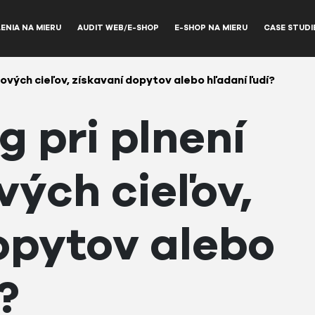
ENIA NA MIERU
AUDIT WEB/E-SHOP
E-SHOP NA MIERU
CASE STUDI
ových cieľov, získavaní dopytov alebo hľadaní ľudí?
 pri plnení
ých cieľov,
opytov alebo
?