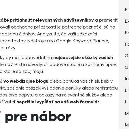
E
áže pritiahnúť relevantných návštevníkov
a premeniť
E
vali obchodné príležitosti je potrebné pozrieť či sú na
F
v obsahu článkov. Analyzujte, čo vaši zákazníci
pisov a textov. Nástroje ako Google Keyword Planner,
F
e frázy.
G
nky by mali odpovedať na
najčastejšie otázky vašich
lémov. Píšte návody, prípadové štúdie a zoznamy tipov,
G
o ktoré sa zaujímajú.
I
A)
vo webdizajne blogu
alebo ponuka vašich služieb v
kt, zaslanie otázok vyžiadanie ponuky alebo registráciu,
L
 odoslanie dopytu a odkazy na relevantné služby alebo
L
užívateľ
neprišiel vypĺňať na váš web formulár
.
j pre nábor
M
M