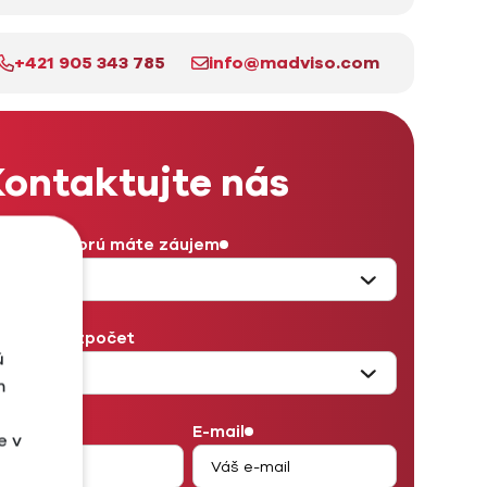
+421 905 343 785
info@madviso.com
ontaktujte nás
užba, o ktorú máte záujem
sačný rozpočet
ú
m
eno
E-mail
e v