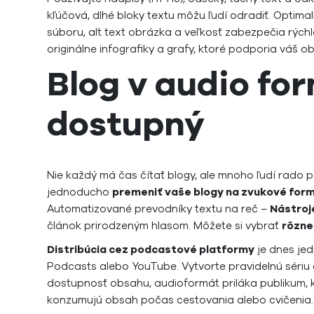
kľúčová, dlhé bloky textu môžu ľudí odradiť. Optima
súboru, alt text obrázka a veľkosť zabezpečia rýchl
originálne infografiky a grafy, ktoré podporia váš o
Blog v audio for
dostupný
Nie každý má čas čítať blogy, ale mnoho ľudí rado 
jednoducho
premeniť vaše blogy na zvukové for
Automatizované prevodníky textu na reč –
Nástroj
článok prirodzeným hlasom. Môžete si vybrať
rôzne
Distribúcia cez podcastové platformy
je dnes jed
Podcasts alebo YouTube. Vytvorte pravidelnú sériu 
dostupnosť obsahu, audioformát priláka publikum, kto
konzumujú obsah počas cestovania alebo cvičenia.