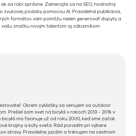
ak sa robí správne. Zamerajte sa na SEO, hodnotný
o zvukovej podoby pomocou AI. Pravidelná publikácia,
cerých formátov vám pomôžu nielen generovať dopyty a
ať vašu značku novým talentom aj zákazníkom.
cestovateľ. Okrem cyklistiky sa venujem sa outdoor
om. Prešiel som svet na bicykli v rokoch 2013 - 2016 v
 bicykli ma facinuje už od roku 2000, keď sme začali
nové krajiny a kúty sveta. Rád poradím pri výbere
nkov stravy. Pravidelne jazdím a trénujem na cestnom