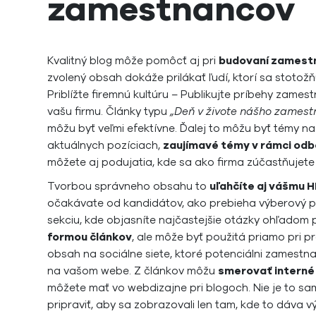
zamestnancov
Kvalitný blog môže pomôcť aj pri
budovaní zamestn
zvolený obsah dokáže prilákať ľudí, ktorí sa stotož
Priblížte firemnú kultúru – Publikujte príbehy zame
vašu firmu. Články typu
„Deň v živote nášho zames
môžu byť veľmi efektívne. Ďalej to môžu byť témy na
aktuálnych pozíciach,
zaujímavé témy v rámci odb
môžete aj podujatia, kde sa ako firma zúčastňujete
Tvorbou správneho obsahu to
uľahčíte aj vášmu 
očakávate od kandidátov, ako prebieha výberový pr
sekciu, kde objasníte najčastejšie otázky ohľadom p
formou článkov
, ale môže byť použitá priamo pri 
obsah na sociálne siete, ktoré potenciálni zamest
na vašom webe. Z článkov môžu
smerovať interné
môžete mať vo webdizajne pri blogoch. Nie je to s
pripraviť, aby sa zobrazovali len tam, kde to dáva 