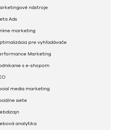
arketingové nástroje
eta Ads
nline marketing
ptimalizácia pre vyhľadávače
erformance Marketing
odnikanie s e-shopom
EO
ocial media marketing
ociálne siete
ebdizajn
ebová analytika