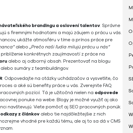
M
M
ávateľského brandingu a oslovení talentov
. Správne
O
ňujú s firemnými hodnotami a majú záujem o prácu u vás.
stnancov, ukážte atmosféru v tíme a prínos práce pre
O
tnanca“
alebo
„Prečo naši ľudia milujú prácu u nás“
 priblíženie konkrétnych zaujímavostí z práce na
P
oru
alebo aj odborný obsah. Prezentovať na blogu
P
 alebo sumáry z teambuildingov.
HR
. Odpovedajte na otázky uchádzačov a vysvetlite, čo
S
oces a aké sú benefity práce u vás. Zverejnite FAQ
S
racovných pozícií. Tá je užitočná nielen na
odpovede
pracovnej ponuke na webe. Blogy je možné využiť aj ako
S
nanci navštevujú. Viete pomôcť aj SEO pracovných ponúk
 odkazy z článkov
alebo tie najdôležitejšie z nich
W
amozrejme vhodné pre každú tému, ale aj to sa dá v CMS
W
význam.