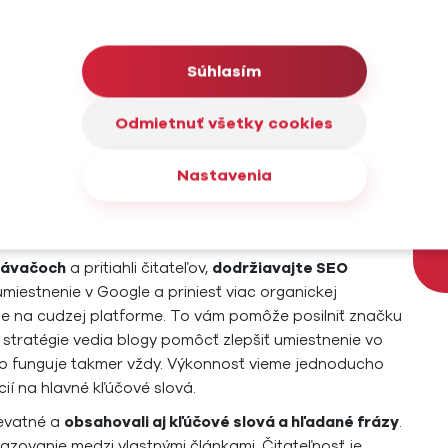
Te
Súhlasím
j na budovanie
Odmietnuť všetky cookies
Nastavenia
adávačoch
a pritiahli čitateľov,
dodržiavajte SEO
miestnenie v Google a priniesť viac organickej
nie na cudzej platforme. To vám pomôže posilniť značku
stratégie vedia blogy pomôcť zlepšiť umiestnenie vo
v to funguje takmer vždy. Výkonnosť vieme jednoducho
ií na hlavné kľúčové slová.
levatné a
obsahovali aj kľúčové slová a hľadané frázy
.
kazovanie medzi vlastnými článkami. Čitateľnosť je