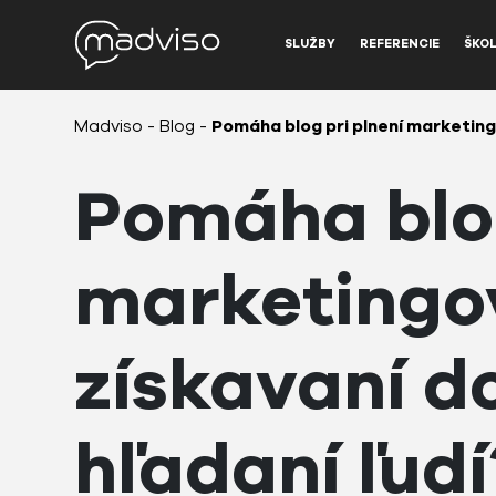
SLUŽBY
REFERENCIE
ŠKOL
Madviso
-
Blog
-
Pomáha blog pri plnení marketing
Pomáha blog
marketingov
získavaní d
hľadaní ľudí