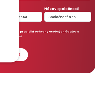
lefón
Názov spoločnosti
Prečítal som si
pravidlá ochrany osobných údajov
a
súhlasím s nimi.