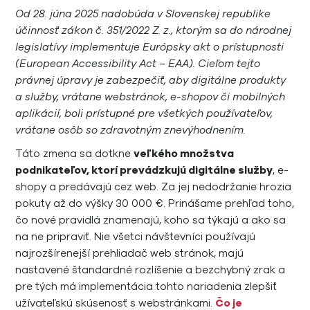
Od 28. júna 2025 nadobúda v Slovenskej republike
účinnosť zákon č. 351/2022 Z. z., ktorým sa do národnej
legislatívy implementuje Európsky akt o prístupnosti
(European Accessibility Act – EAA). Cieľom tejto
právnej úpravy je zabezpečiť, aby digitálne produkty
a služby, vrátane webstránok, e-shopov či mobilných
aplikácií, boli prístupné pre všetkých používateľov,
vrátane osôb so zdravotným znevýhodnením.
Táto zmena sa dotkne
veľkého množstva
podnikateľov, ktorí prevádzkujú digitálne služby
, e-
shopy a predávajú cez web. Za jej nedodržanie hrozia
pokuty až do výšky 30 000 €. Prinášame prehľad toho,
čo nové pravidlá znamenajú, koho sa týkajú a ako sa
na ne pripraviť. Nie všetci návštevníci používajú
najrozšírenejší prehliadač web stránok, majú
nastavené štandardné rozlíšenie a bezchybný zrak a
pre tých má implementácia tohto nariadenia zlepšiť
užívateľskú skúsenosť s webstránkami.
Čo je