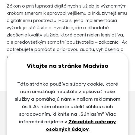
Zákon o prístupnosti digitálnych služieb je významným
krokom smerom k spravodlivejšiemu a inkluzívnejšiemu
digitálnemu prostrediu. Hoci si jeho implementácia
vyžaduje isté úsilie a investície, ide o dlhodobé
zlepšenie kvality služieb, ktoré ocení nielen legislatíva,
ale predovšetkým samotní používatelia – zákazníci. Ak
potrebujete pomôcť s prípravou auditu, vyhlásenia o
prístupnosti alebo technickou implementáciou WCAG
štandardov, radi vám poradíme.
Vitajte na stránke Madviso
Zdieľať
Táto stránka používa súbory cookie, ktoré
nám umožňujú neustále zlepšovať naše
služby a pomáhajú nám v našom reklamnom
úsilí. Ak nám chcete udeliť súhlas s ich
spracovaním, kliknite na „Súhlasím“. Viac
informácií nájdete v
Zásadách ochrany
osobných údajov
.