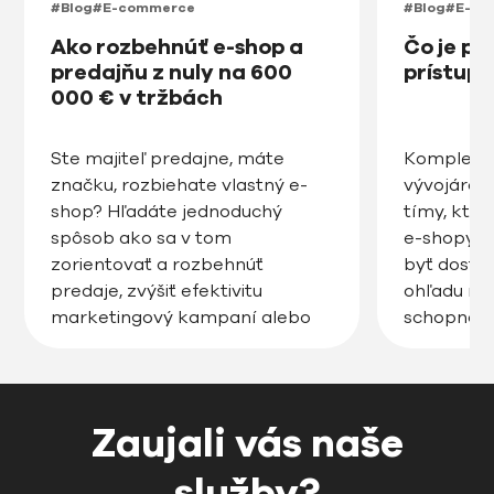
#Blog
#E-commerce
#Blog
#E-co
Ako rozbehnúť e-shop a
Čo je pr
predajňu z nuly na 600
prístup
000 € v tržbách
Ste majiteľ predajne, máte
Kompletný
značku, rozbiehate vlastný e-
vývojárov,
shop? Hľadáte jednoduchý
tímy, ktor
spôsob ako sa v tom
e-shopy. D
zorientovať a rozbehnúť
byť dostu
predaje, zvýšiť efektivitu
ohľadu na 
marketingový kampaní alebo
schopnost
posunúť váš e-shop na vyššiu
limity. Pr
úroveň? Radi vám pomôžeme.
web access
Pozrite si video alebo prečítajte
navrhovať,
tento článok s našimi tipmi. |
web tak, 
Zaujali vás naše
Prečo je dôležité začať e-shop s
používať a
rozumom a plánom Založiť e-
[…]
služby?