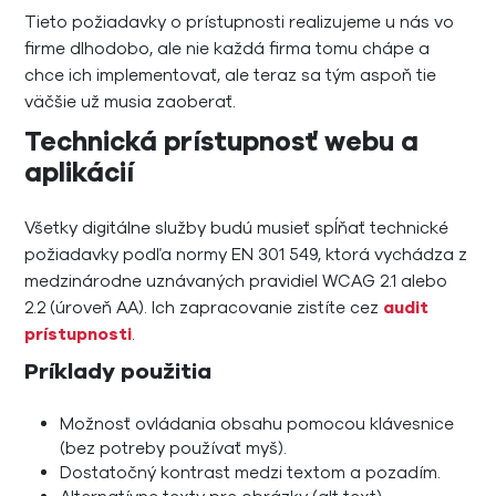
Tieto požiadavky o prístupnosti realizujeme u nás vo
firme dlhodobo, ale nie každá firma tomu chápe a
chce ich implementovať, ale teraz sa tým aspoň tie
väčšie už musia zaoberať.
Technická prístupnosť webu a
aplikácií
Všetky digitálne služby budú musieť spĺňať technické
požiadavky podľa normy EN 301 549, ktorá vychádza z
medzinárodne uznávaných pravidiel WCAG 2.1 alebo
2.2 (úroveň AA). Ich zapracovanie zistíte cez
audit
prístupnosti
.
Príklady použitia
Možnosť ovládania obsahu pomocou klávesnice
(bez potreby používať myš).
Dostatočný kontrast medzi textom a pozadím.