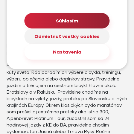
AUTOR
Karol Woltemar
Súhlasím
Som rekreačný cyklista, športovec a kedysi aj
cestovateľ. Okrem cyklistiky sa venujem sa outdoor
Odmietnuť všetky cookies
aktivitám v prírode, behu, plávaniu a iným športom.
Prešiel som svet na bicykli v rokoch 2013 - 2016 v rámci
Nastavenia
projektu World Bike Travel. Cestovanie na bicykli ma
facinuje už od roku 2000, keď sme začali jazdiť po
Európe a objavovať nielen na bicykli nové krajiny a
kúty sveta. Rád poradím pri výbere bicykla, tréningu,
výberu oblečenia alebo doplnkov stravy. Pravidelne
jazdím a trénujem na cestnom bicykli hlavne okolo
Bratislavy a v Rakúsku. Pravidelne chodíme na
bicykloch na výlety, jazdy, preteky po Slovensku a iných
krajinách Európy. Okrem klasických cyklo maratónov
som prešiel aj extrémne preteky ako Istria 300,
Alpenbrevet Platinum Tour, zúčastnil som sa 24
hodinovej jazdy z KE do BA, pravidelne chodím
cyklomaratón Jasná alebo Trnava Rysy. Ročne