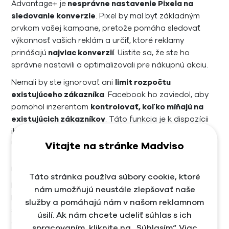
Advantage+ je
nesprávne nastavenie Pixela na
sledovanie konverzie
. Pixel by mal byť základným
prvkom vašej kampane, pretože pomáha sledovať
výkonnosť vašich reklám a určiť, ktoré reklamy
prinášajú
najviac konverzií
. Uistite sa, že ste ho
správne nastavili a optimalizovali pre nákupnú akciu.
Nemali by ste ignorovať ani
limit rozpočtu
existujúceho zákazníka
. Facebook ho zaviedol, aby
pomohol inzerentom
kontrolovať, koľko míňajú na
existujúcich zákazníkov
. Táto funkcia je k dispozícii
iba vtedy, ak ste pridali publiká podľa obrázka vyššie.
Uistite sa, že používate limit rozpočtu existujúceho
Vitajte na stránke Madviso
zákazníka, aby ste nemíňali zbytočne veľa z vášho
rozpočtu už na existujúcich zákazníkov.
Táto stránka používa súbory cookie, ktoré
Môže sa stať, že reklamy, ktoré ste zvolili do tejto
nám umožňujú neustále zlepšovať naše
kampane nie sú otestované. Pred spustením kampane
služby a pomáhajú nám v našom reklamnom
sa preto uistite, že ste reklamy, ktoré idete použiť,
úsilí. Ak nám chcete udeliť súhlas s ich
otestovali, aby ste si boli istý tým, že fungujú podľa
spracovaním, kliknite na „Súhlasím“. Viac