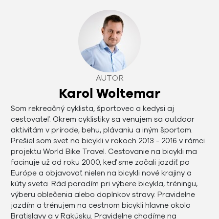
AUTOR
Karol Woltemar
Som rekreačný cyklista, športovec a kedysi aj
cestovateľ. Okrem cyklistiky sa venujem sa outdoor
aktivitám v prírode, behu, plávaniu a iným športom.
Prešiel som svet na bicykli v rokoch 2013 - 2016 v rámci
projektu World Bike Travel. Cestovanie na bicykli ma
facinuje už od roku 2000, keď sme začali jazdiť po
Európe a objavovať nielen na bicykli nové krajiny a
kúty sveta. Rád poradím pri výbere bicykla, tréningu,
výberu oblečenia alebo doplnkov stravy. Pravidelne
jazdím a trénujem na cestnom bicykli hlavne okolo
Bratislavy a v Rakúsku. Pravidelne chodíme na