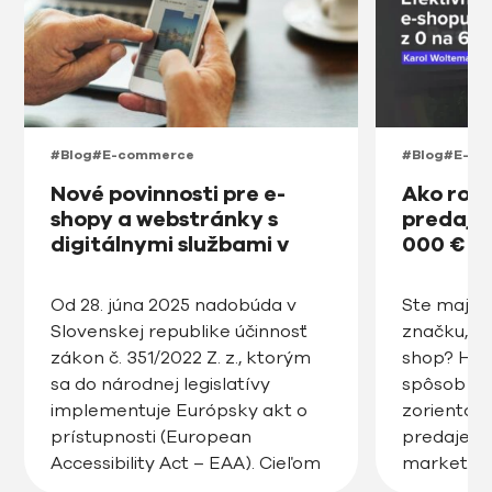
#Blog
#E-commerce
#Blog
#E-co
Nové povinnosti pre e-
Ako roz
shopy a webstránky s
predajňu
digitálnymi službami v
000 € v
prístupnosti na Slovensku
od roku 2025
Od 28. júna 2025 nadobúda v
Ste majite
Slovenskej republike účinnosť
značku, ro
zákon č. 351/2022 Z. z., ktorým
shop? Hľa
sa do národnej legislatívy
spôsob ak
implementuje Európsky akt o
zorientov
prístupnosti (European
predaje, zv
Accessibility Act – EAA). Cieľom
marketin
tejto právnej úpravy je
posunúť v