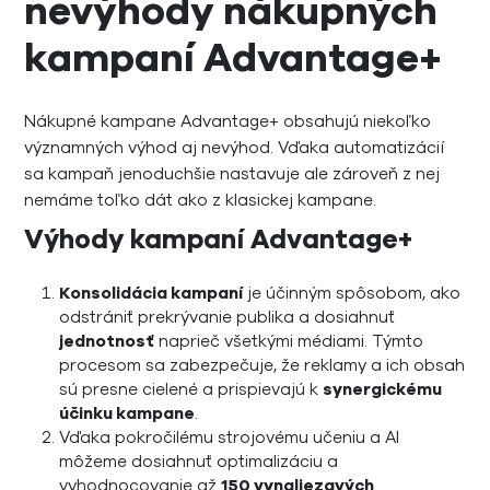
nevýhody nákupných
kampaní Advantage+
Nákupné kampane Advantage+ obsahujú niekoľko
významných výhod aj nevýhod. Vďaka automatizácií
sa kampaň jenoduchšie nastavuje ale zároveň z nej
nemáme toľko dát ako z klasickej kampane.
Výhody kampaní Advantage+
Konsolidácia kampaní
je účinným spôsobom, ako
odstrániť prekrývanie publika a dosiahnuť
jednotnosť
naprieč všetkými médiami. Týmto
procesom sa zabezpečuje, že reklamy a ich obsah
sú presne cielené a prispievajú k
synergickému
účinku kampane
.
Vďaka pokročilému strojovému učeniu a AI
môžeme dosiahnuť optimalizáciu a
vyhodnocovanie až
150 vynaliezavých