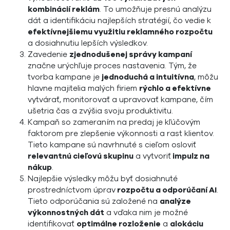
kombinácií reklám
. To umožňuje presnú analýzu
dát a identifikáciu najlepších stratégií, čo vedie k
efektívnejšiemu využitiu reklamného rozpočtu
a dosiahnutiu lepších výsledkov.
Zavedenie
zjednodušenej správy kampaní
značne urýchľuje proces nastavenia. Tým, že
tvorba kampane je
jednoduchá a intuitívna
, môžu
hlavne majitelia malých firiem
rýchlo a efektívne
vytvárať, monitorovať a upravovať kampane, čím
ušetria čas a zvýšia svoju produktivitu.
Kampaň so zameraním na predaj je kľúčovým
faktorom pre zlepšenie výkonnosti a rast klientov.
Tieto kampane sú navrhnuté s cieľom osloviť
relevantnú cieľovú skupinu
a vytvoriť
impulz na
nákup
.
Najlepšie výsledky môžu byť dosiahnuté
prostredníctvom úprav
rozpočtu a odporúčaní AI
.
Tieto odporúčania sú založené na
analýze
výkonnostných dát
a vďaka nim je možné
identifikovať
optimálne rozloženie
a
alokáciu