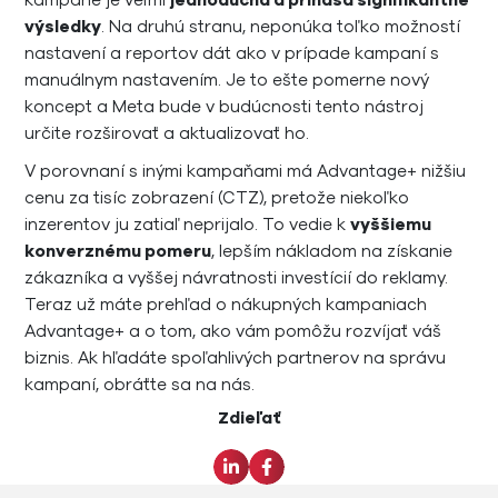
výsledky
. Na druhú stranu, neponúka toľko možností
nastavení a reportov dát ako v prípade kampaní s
manuálnym nastavením. Je to ešte pomerne nový
koncept a Meta bude v budúcnosti tento nástroj
určite rozširovať a aktualizovať ho.
V porovnaní s inými kampaňami má Advantage+ nižšiu
cenu za tisíc zobrazení (CTZ), pretože niekoľko
inzerentov ju zatiaľ neprijalo. To vedie k
vyššiemu
konverznému pomeru
, lepším nákladom na získanie
zákazníka a vyššej návratnosti investícií do reklamy.
Teraz už máte prehľad o nákupných kampaniach
Advantage+ a o tom, ako vám pomôžu rozvíjať váš
biznis. Ak hľadáte spoľahlivých partnerov na správu
kampaní, obráťte sa na nás.
Zdieľať