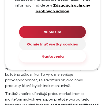
očakávania. Ak sa týmto chybám vyhnete, vaša
informácií nájdete v
Zásadách ochrany
nákupná kampaň dosiahne požadované výsledky
.
osobných údajov
.
Pre koho sú kampane
Meta Advantage+
Súhlasím
vhodné?
Odmietnuť všetky cookies
Vďaka personalizácii založenej na analýze správania
Nastavenia
zákazníkov prinášajú nákupné kampane Advantage+
širšie spektrum relevantného obsahu a ponúk
, ktoré
zodpovedajú individuálnym preferenciám a potrebám
každého zákazníka. To výrazne zvyšuje
pravdepodobnosť, že zákazníci objavia nové
produkty, ktoré by ich inak mohli minúť.
Taktiež značne uľahčujú prácu marketérom a
majiteľom malých e-shopov, pretože tvorba tejto
kampane je veľmi
jednoduchá a prináša signifikantné