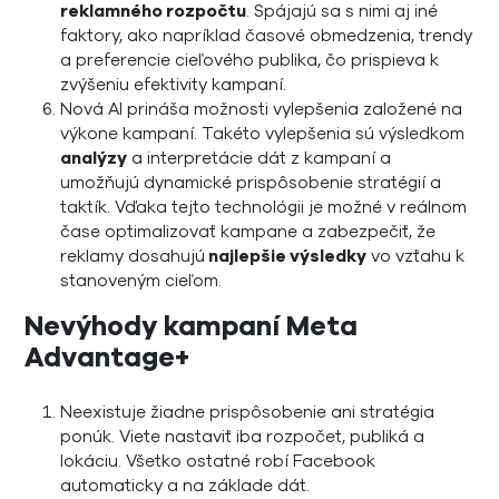
reklamného rozpočtu
. Spájajú sa s nimi aj iné
faktory, ako napríklad časové obmedzenia, trendy
a preferencie cieľového publika, čo prispieva k
zvýšeniu efektivity kampaní.
Nová AI prináša možnosti vylepšenia založené na
výkone kampaní. Takéto vylepšenia sú výsledkom
analýzy
a interpretácie dát z kampaní a
umožňujú dynamické prispôsobenie stratégií a
taktík. Vďaka tejto technológii je možné v reálnom
čase optimalizovať kampane a zabezpečiť, že
reklamy dosahujú
najlepšie výsledky
vo vzťahu k
stanoveným cieľom.
Nevýhody kampaní Meta
Advantage+
Neexistuje žiadne prispôsobenie ani stratégia
ponúk. Viete nastaviť iba rozpočet, publiká a
lokáciu. Všetko ostatné robí Facebook
automaticky a na základe dát.