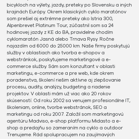
bicykloch na výlety, jazdy, preteky po Slovensku a iných
krajinách Európy. Okrem klasických cyklo maratónov
som prešiel aj extrémne preteky ako Istria 300,
Alpenbrevet Platinum Tour, zúčastnil som sa 24
hodinovej jazdy z KE do BA, pravidelne chodím
cyklomaratón Jasná alebo Trnava Rysy. Ročne
najazdím od 6000 do 25000 km. Naše firmy poskytujú
služby v oblastiach ako tvorba e-shopov a
webstránkok, poskytujeme marketingové a e-
commerce služby. Sám som konzultant v oblasti
marketingu, e-commerce a pre web, kde okrem
poradenstva, školení riešim aktívne aj zlepšovanie
procesu, audity, analýzy, budgeting a riadenie
projektov. V oblasti mám už viac ako 20 rokov
skúseností. Od roku 2002 sa venujem profesionálne IT,
školeniam, online, tvorbe webstránok, SEO a
marketingu od roku 2007. Založil som marketingovú
agentúru Madviso, e-shop platformu Midasto a e-
shop a predajňu so zameraním na cyklo a outdoor
Trenujeme. Rád spolupracujem na zaujímavých