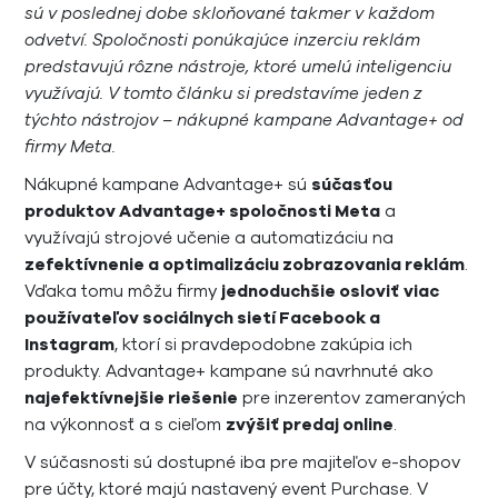
sú v poslednej dobe skloňované takmer v každom
odvetví. Spoločnosti ponúkajúce inzerciu reklám
predstavujú rôzne nástroje, ktoré umelú inteligenciu
využívajú. V tomto článku si predstavíme jeden z
týchto nástrojov – nákupné kampane Advantage+ od
firmy Meta.
Nákupné kampane Advantage+ sú
súčasťou
produktov Advantage+ spoločnosti Meta
a
využívajú strojové učenie a automatizáciu na
zefektívnenie a optimalizáciu zobrazovania reklám
.
Vďaka tomu môžu firmy
jednoduchšie osloviť
viac
používateľov sociálnych sietí Facebook a
Instagram
, ktorí si pravdepodobne zakúpia ich
produkty. Advantage+ kampane sú navrhnuté ako
najefektívnejšie riešenie
pre inzerentov zameraných
na výkonnosť a s cieľom
zvýšiť predaj online
.
V súčasnosti sú dostupné iba pre majiteľov e-shopov
pre účty, ktoré majú nastavený event Purchase. V