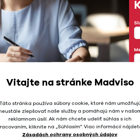
K
Sl
Me
M
Vitajte na stránke Madviso
é pre každého, kto má záujem o digitálne zviditelnenie
o biznisu.
Táto stránka používa súbory cookie, ktoré nám umožňuj
Te
 od WordStream
neustále zlepšovať naše služby a pomáhajú nám v našo
reklamnom úsilí. Ak nám chcete udeliť súhlas s ich
racovaním, kliknite na „Súhlasím“. Viac informácií nájdet
Zásadách ochrany osobných údajov
.
ytvorený spoločnosťou WordStream, ktorá pomôže