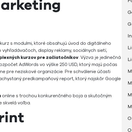
Marketing
F
G
G
I
 kurz s modulmi, ktoré obsahujú úvod do digitálneho
L
vyhľadávačoch, display reklamy, sociálnych sietí,
plexných kurzov pre začiatočníkov
. Výzva je jedinečná
L
rozpočet AdWords vo výške 250 USD, ktorý majú počas
M
e pre neziskové organizácie. Pre schválenie účasti
achystaný predkampaňový report, ktorý najskôr Google
M
M
u
online s trochou konkurenčného boja a skutočným
 skvelá voľba.
M
rint
O
O