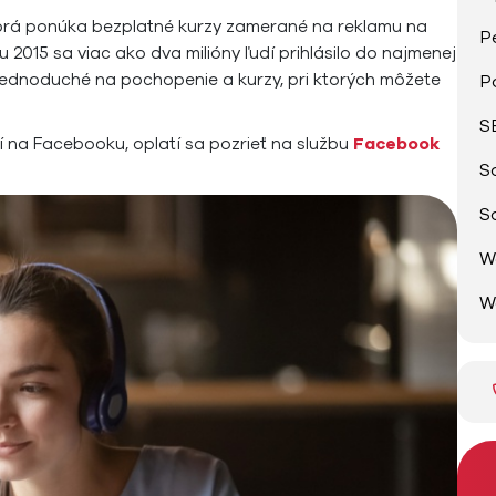
torá ponúka bezplatné kurzy zamerané na reklamu na
P
2015 sa viac ako dva milióny ľudí prihlásilo do najmenej
jednoduché na pochopenie a kurzy, pri ktorých môžete
P
S
 na Facebooku, oplatí sa pozrieť na službu
Facebook
S
S
W
W