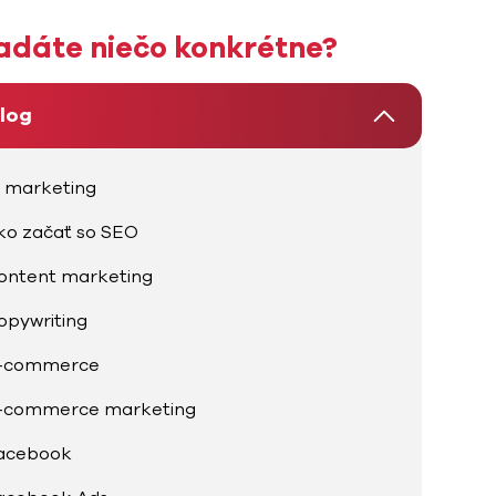
adáte niečo konkrétne?
log
I marketing
ko začať so SEO
ontent marketing
opywriting
-commerce
-commerce marketing
acebook