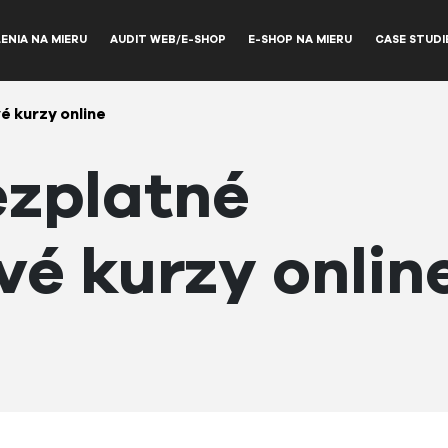
ENIA NA MIERU
AUDIT WEB/E-SHOP
E-SHOP NA MIERU
CASE STUDI
é kurzy online
ezplatné
é kurzy onlin