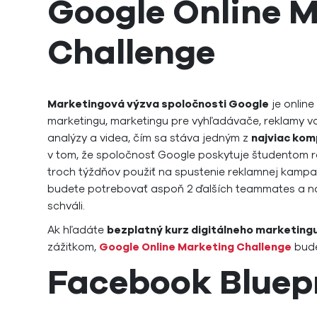
Google Online 
Challenge
Marketingová výzva spoločnosti Google
je online
marketingu, marketingu pre vyhľadávače, reklamy vo 
analýzy a videa, čím sa stáva jedným z
najviac kom
v tom, že spoločnosť Google poskytuje študentom 
troch týždňov použiť na spustenie reklamnej kampan
budete potrebovať aspoň 2 ďalších teammates a n
schváli.
Ak hľadáte
bezplatný kurz digitálneho marketing
zážitkom,
Google Online Marketing Challenge
bude
Facebook Bluep