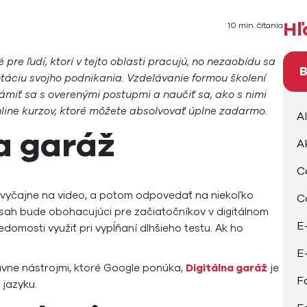
Hľ
10 min. čítania
pre ľudí, ktorí v tejto oblasti pracujú, no nezaobídu sa
B
ntáciu svojho podnikania. Vzdelávanie formou školení
ámiť sa s overenými postupmi a naučiť sa, ako s nimi
online kurzov, ktoré môžete absolvovať úplne zadarmo.
A
a garáž
A
C
, zvyčajne na video, a potom odpovedať na niekoľko
C
bsah bude obohacujúci pre začiatočníkov v digitálnom
E
domosti využiť pri vypĺňaní dlhšieho testu. Ak ho
E
avne nástrojmi, ktoré Google ponúka,
Digitálna garáž
je
F
jazyku.