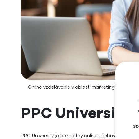
Online vzdelávanie v oblasti marketingu je vhodn
svojh
PPC University
sp
PPC University je bezplatný online učebný zdroj v