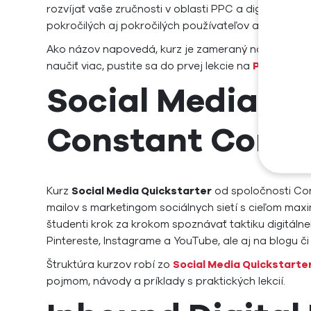
rozvíjať vaše zručnosti v oblasti PPC a digitálneho 
pokročilých aj pokročilých používateľov a ďalšie mo
Ako názov napovedá, kurz je zameraný na pay-per-cl
naučiť viac, pustite sa do prvej lekcie na
PPC Unive
Social Media Qu
Constant Conta
Kurz
Social Media Quickstarter
od spoločnosti Con
mailov s marketingom sociálnych sietí s cieľom maxi
študenti krok za krokom spoznávať taktiku digitálne
Pintereste, Instagrame a YouTube, ale aj na blogu či
Štruktúra kurzov robí zo
Social Media Quickstarte
pojmom, návody a príklady s praktických lekcií.