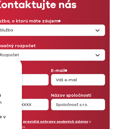
ontaktujte nás
užba, o ktorú máte záujem
sačný rozpočet
eno
E-mail
ú
lefón
Názov spoločnosti
m
e v
Prečítal som si
pravidlá ochrany osobných údajov
a
súhlasím s nimi.