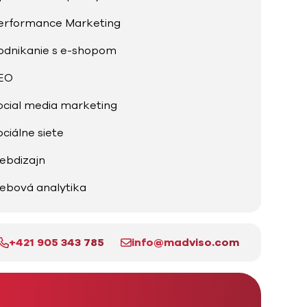
erformance Marketing
odnikanie s e-shopom
EO
ocial media marketing
ociálne siete
ebdizajn
ebová analytika
+421 905 343 785
info@madviso.com