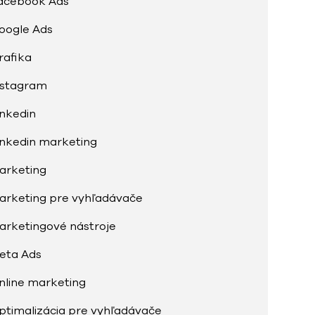
acebook Ads
oogle Ads
rafika
nstagram
inkedin
inkedin marketing
arketing
arketing pre vyhľadávače
arketingové nástroje
eta Ads
nline marketing
ptimalizácia pre vyhľadávače