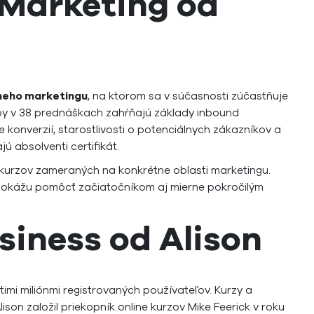
 Marketing od
lneho marketingu
, na ktorom sa v súčasnosti zúčastňuje
čby v 38 prednáškach zahŕňajú základy inbound
e konverzií, starostlivosti o potenciálnych zákazníkov a
ú absolventi certifikát.
urzov zameraných na konkrétne oblasti marketingu.
y dokážu pomôcť začiatočníkom aj mierne pokročilým
siness od Alison
stimi miliónmi registrovaných používateľov. Kurzy a
son založil priekopník online kurzov Mike Feerick v roku