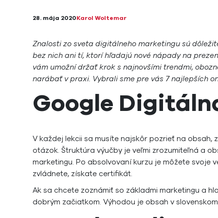
28. mája 2020
Karol Woltemar
Znalosti zo sveta digitálneho marketingu sú dôležité 
bez nich ani tí, ktorí hľadajú nové nápady na preze
vám umožní držať krok s najnovšími trendmi, obozn
narábať v praxi. Vybrali sme pre vás 7 najlepších 
Google Digitáln
V každej lekcii sa musíte najskôr pozrieť na obsah
otázok. Štruktúra výučby je veľmi zrozumiteľná a o
marketingu. Po absolvovaní kurzu je môžete svoje ve
zvládnete, získate certifikát.
Ak sa chcete zoznámiť so základmi marketingu a hl
dobrým začiatkom. Výhodou je obsah v slovenskom 