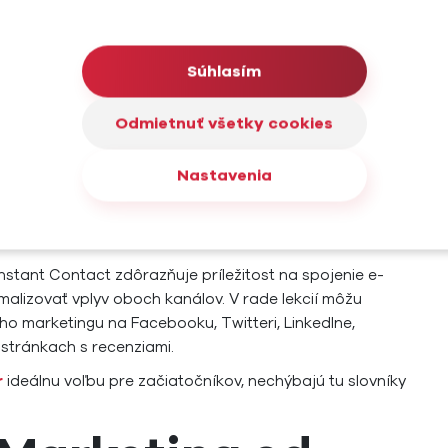
marketingu. Dostupné sú lekcie pre začínajúcich, mierne
duly pre reklamu na sociálnych sieťach.
Súhlasím
ick reklamu. Ak sa o tejto súčasti marketingu chcete
rsity od WordStream
.
Odmietnuť všetky cookies
ickstarter od
Nastavenia
ct
stant Contact zdôrazňuje príležitost na spojenie e-
malizovať vplyv oboch kanálov. V rade lekcií môžu
ho marketingu na Facebooku, Twitteri, LinkedIne,
 stránkach s recenziami.
r
ideálnu voľbu pre začiatočníkov, nechýbajú tu slovníky