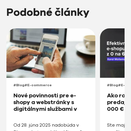
Podobné články
#Blog
#E-commerce
#Blog
#E-co
Nové povinnosti pre e-
Ako roz
shopy a webstránky s
predajňu
digitálnymi službami v
000 € v
prístupnosti na Slovensku
od roku 2025
Od 28. júna 2025 nadobúda v
Ste majite