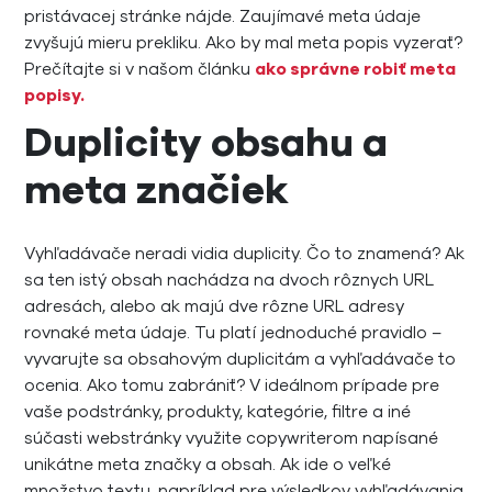
pristávacej stránke nájde. Zaujímavé meta údaje
zvyšujú mieru prekliku. Ako by mal meta popis vyzerať?
Prečítajte si v našom článku
ako správne robiť meta
popisy.
Duplicity obsahu a
meta značiek
Vyhľadávače neradi vidia duplicity. Čo to znamená? Ak
sa ten istý obsah nachádza na dvoch rôznych URL
adresách, alebo ak majú dve rôzne URL adresy
rovnaké meta údaje. Tu platí jednoduché pravidlo –
vyvarujte sa obsahovým duplicitám a vyhľadávače to
ocenia. Ako tomu zabrániť? V ideálnom prípade pre
vaše podstránky, produkty, kategórie, filtre a iné
súčasti webstránky využite copywriterom napísané
unikátne meta značky a obsah. Ak ide o veľké
množstvo textu, napríklad pre výsledkov vyhľadávania