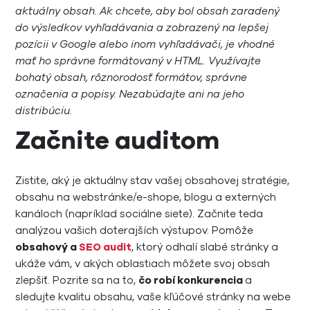
aktuálny obsah. Ak chcete, aby bol obsah zaradený
do výsledkov vyhľadávania a zobrazený na lepšej
pozícii v Google alebo inom vyhľadávači, je vhodné
mať ho správne formátovaný v HTML. Využívajte
bohatý obsah, rôznorodosť formátov, správne
označenia a popisy. Nezabúdajte ani na jeho
distribúciu.
Začnite auditom
Zistite, aký je aktuálny stav vašej obsahovej stratégie,
obsahu na webstránke/e-shope, blogu a externých
kanáloch (napríklad sociálne siete). Začnite teda
analýzou vašich doterajších výstupov. Pomôže
obsahový a
SEO audit
, ktorý odhalí slabé stránky a
ukáže vám, v akých oblastiach môžete svoj obsah
zlepšiť. Pozrite sa na to,
čo robí konkurencia
a
sledujte kvalitu obsahu, vaše kľúčové stránky na webe