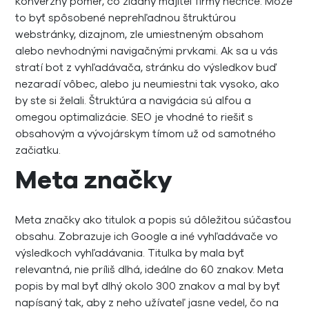
konverzný pomer, čo žiadny majiteľ firmy nechce. Môže
to byť spôsobené neprehľadnou štruktúrou
webstránky, dizajnom, zle umiestneným obsahom
alebo nevhodnými navigačnými prvkami. Ak sa u vás
stratí bot z vyhľadávača, stránku do výsledkov buď
nezaradí vôbec, alebo ju neumiestni tak vysoko, ako
by ste si želali. Štruktúra a navigácia sú alfou a
omegou optimalizácie. SEO je vhodné to riešiť s
obsahovým a vývojárskym tímom už od samotného
začiatku.
Meta značky
Meta značky ako titulok a popis sú dôležitou súčasťou
obsahu. Zobrazuje ich Google a iné vyhľadávače vo
výsledkoch vyhľadávania. Titulka by mala byť
relevantná, nie príliš dlhá, ideálne do 60 znakov. Meta
popis by mal byť dlhý okolo 300 znakov a mal by byť
napísaný tak, aby z neho užívateľ jasne vedel, čo na