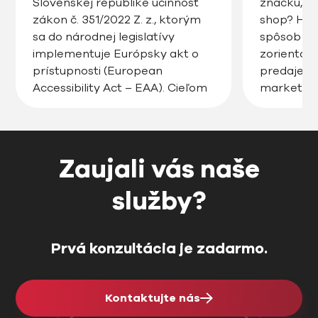
Slovenskej republike účinnosť
značku, ro
zákon č. 351/2022 Z. z., ktorým
shop? Hľa
sa do národnej legislatívy
spôsob ak
implementuje Európsky akt o
zorientov
prístupnosti (European
predaje, zv
Accessibility Act – EAA). Cieľom
marketin
tejto právnej úpravy je
posunúť v
zabezpečiť, aby digitálne
úroveň? 
produkty a služby, vrátane
Pozrite si
webstránok, e-shopov či
tento článo
Zaujali vás naše
mobilných aplikácií, boli
Prečo je d
prístupné pre všetkých
rozumom a
služby?
používateľov, vrátane osôb so
shop […]
zdravotným […]
Prvá konzultácia je zadarmo.
Kontaktujte nás