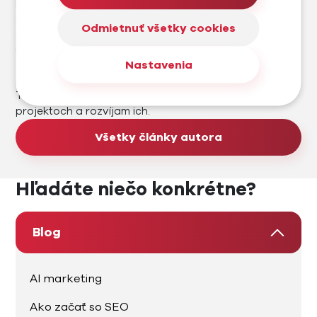
projektov. V oblasti mám už viac ako 20 rokov
skúseností. Od roku 2002 sa venujem profesionálne IT,
Odmietnuť všetky cookies
školeniam, online, tvorbe webstránok, SEO a
marketingu od roku 2007. Založil som marketingovú
Nastavenia
agentúru Madviso, e-shop platformu Midasto a e-
shop a predajňu so zameraním na cyklo a outdoor
Trenujeme. Rád spolupracujem na zaujímavých
projektoch a rozvíjam ich.
Všetky články autora
Hľadáte niečo konkrétne?
Blog
AI marketing
Ako začať so SEO