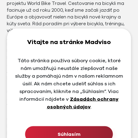
projektu World Bike Travel. Cestovanie na bicykli ma
facinuje už od roku 2000, keď sme začali jazdiť po
Európe a objavovať nielen na bicykli nové krajiny a
kúty sveta. Rád poradím pri výbere bicykla, tréningu,
výberu oblečenia alebo doplnkov stravy. Pravidelne
jazdím a trénujem na cestnom bicykli hlavne okolo
Vitajte na stránke Madviso
Bratislavy a v Rakúsku. Pravidelne chodíme na
bicykloch na výlety, jazdy, preteky po Slovensku a iných
krajinách Európy. Okrem klasických cyklo maratónov
Táto stránka používa súbory cookie, ktoré
som prešiel aj extrémne preteky ako Istria 300,
nám umožňujú neustále zlepšovať naše
Alpenbrevet Platinum Tour, zúčastnil som sa 24
služby a pomáhajú nám v našom reklamnom
hodinovej jazdy z KE do BA, pravidelne chodím
úsilí. Ak nám chcete udeliť súhlas s ich
cyklomaratón Jasná alebo Trnava Rysy. Ročne
spracovaním, kliknite na „Súhlasím“. Viac
najazdím od 6000 do 25000 km. Naše firmy poskytujú
služby v oblastiach ako tvorba e-shopov a
informácií nájdete v
Zásadách ochrany
webstránkok, poskytujeme marketingové a e-
osobných údajov
.
commerce služby. Sám som konzultant v oblasti
marketingu, e-commerce a pre web, kde okrem
poradenstva, školení riešim aktívne aj zlepšovanie
procesu, audity, analýzy, budgeting a riadenie
Súhlasím