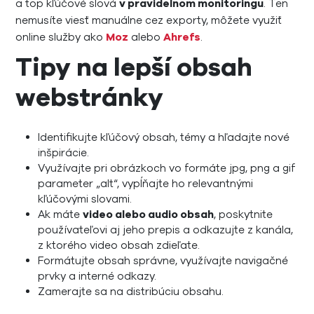
a top kľúčové slová
v pravidelnom monitoringu
. Ten
nemusíte viesť manuálne cez exporty, môžete využiť
online služby ako
Moz
alebo
Ahrefs
.
Tipy na lepší obsah
webstránky
Identifikujte kľúčový obsah, témy a hľadajte nové
inšpirácie.
Využívajte pri obrázkoch vo formáte jpg, png a gif
parameter „alt“, vypĺňajte ho relevantnými
kľúčovými slovami.
Ak máte
video alebo audio obsah
, poskytnite
používateľovi aj jeho prepis a odkazujte z kanála,
z ktorého video obsah zdieľate.
Formátujte obsah správne, využívajte navigačné
prvky a interné odkazy.
Zamerajte sa na distribúciu obsahu.