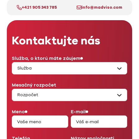
+421 905 343 785
info@madviso.com
Kontaktujte nás
Služba, o ktorú máte záujem
Mesačný rozpočet
Meno
E-mail
Telefón
Názov spoločnosti