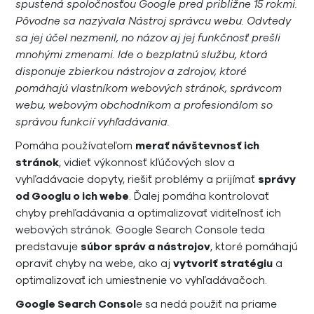
spustená spoločnosťou Google pred približne 15 rokmi.
Pôvodne sa nazývala Nástroj správcu webu. Odvtedy
sa jej účel nezmenil, no názov aj jej funkčnosť prešli
mnohými zmenami. Ide o bezplatnú službu, ktorá
disponuje zbierkou nástrojov a zdrojov, ktoré
pomáhajú vlastníkom webových stránok, správcom
webu, webovým obchodníkom a profesionálom so
správou funkcií vyhľadávania.
Pomáha používateľom
merať návštevnosť ich
stránok
, vidieť výkonnosť kľúčových slov a
vyhľadávacie dopyty, riešiť problémy a prijímať
správy
od Googlu o ich webe
. Ďalej pomáha kontrolovať
chyby prehľadávania a optimalizovať viditeľnosť ich
webových stránok. Google Search Console teda
predstavuje
súbor správ a nástrojov
, ktoré pomáhajú
opraviť chyby na webe, ako aj
vytvoriť stratégiu
a
optimalizovať ich umiestnenie vo vyhľadávačoch.
Google Search Consol
e sa nedá použiť na priame