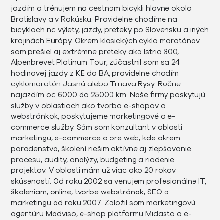
jazdím a trénujem na cestnom bicykli hlavne okolo
Bratislavy a v Rakúsku. Pravidelne chodíme na
bicykloch na výlety, jazdy, preteky po Slovensku a iných
krajinách Európy. Okrem klasických cyklo maratónov
som prešiel aj extrémne preteky ako Istria 300,
Alpenbrevet Platinum Tour, zúčastnil som sa 24
hodinovej jazdy z KE do BA, pravidelne chodím
cyklomaratón Jasná alebo Trnava Rysy. Ročne
najazdím od 6000 do 25000 km. Naše firmy poskytujú
služby v oblastiach ako tvorba e-shopov a
webstránkok, poskytujeme marketingové a e-
commerce služby. Sám som konzultant v oblasti
marketingu, e-commerce a pre web, kde okrem
poradenstva, školení riešim aktívne aj zlepšovanie
procesu, audity, analýzy, budgeting a riadenie
projektov. V oblasti mám už viac ako 20 rokov
skúseností. Od roku 2002 sa venujem profesionálne IT,
školeniam, online, tvorbe webstránok, SEO a
marketingu od roku 2007. Založil som marketingovú
agentúru Madviso, e-shop platformu Midasto a e-