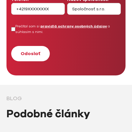
Prečítal som si
pravidlá ochrany osobných údajov
a
súhlasím s nimi.
BLOG
Podobné články