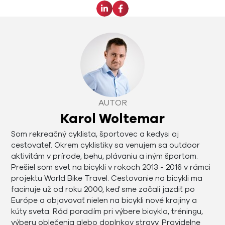
AUTOR
Karol Woltemar
Som rekreačný cyklista, športovec a kedysi aj
cestovateľ. Okrem cyklistiky sa venujem sa outdoor
aktivitám v prírode, behu, plávaniu a iným športom.
Prešiel som svet na bicykli v rokoch 2013 - 2016 v rámci
projektu World Bike Travel. Cestovanie na bicykli ma
facinuje už od roku 2000, keď sme začali jazdiť po
Európe a objavovať nielen na bicykli nové krajiny a
kúty sveta. Rád poradím pri výbere bicykla, tréningu,
výberu oblečenia alebo doplnkov stravy. Pravidelne