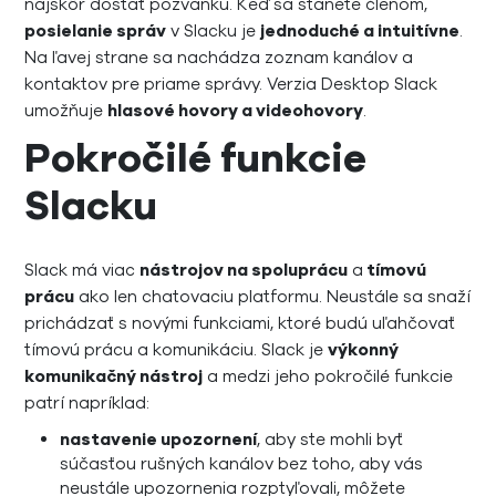
najskôr dostať pozvánku. Keď sa stanete členom,
posielanie správ
v Slacku je
jednoduché a intuitívne
.
Na ľavej strane sa nachádza zoznam kanálov a
kontaktov pre priame správy. Verzia Desktop Slack
umožňuje
hlasové hovory a videohovory
.
Pokročilé funkcie
Slacku
Slack má viac
nástrojov na spoluprácu
a
tímovú
prácu
ako len chatovaciu platformu. Neustále sa snaží
prichádzať s novými funkciami, ktoré budú uľahčovať
tímovú prácu a komunikáciu. Slack je
výkonný
komunikačný nástroj
a medzi jeho pokročilé funkcie
patrí napríklad:
nastavenie upozornení
, aby ste mohli byť
súčasťou rušných kanálov bez toho, aby vás
neustále upozornenia rozptyľovali, môžete