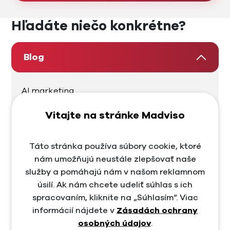
Hľadáte niečo konkrétne?
Blog
AI marketing
Ako začať so SEO
Vitajte na stránke Madviso
Content marketing
Táto stránka používa súbory cookie, ktoré
Copywriting
nám umožňujú neustále zlepšovať naše
služby a pomáhajú nám v našom reklamnom
E-commerce
úsilí. Ak nám chcete udeliť súhlas s ich
E-commerce marketing
spracovaním, kliknite na „Súhlasím“. Viac
informácií nájdete v
Zásadách ochrany
Facebook
osobných údajov
.