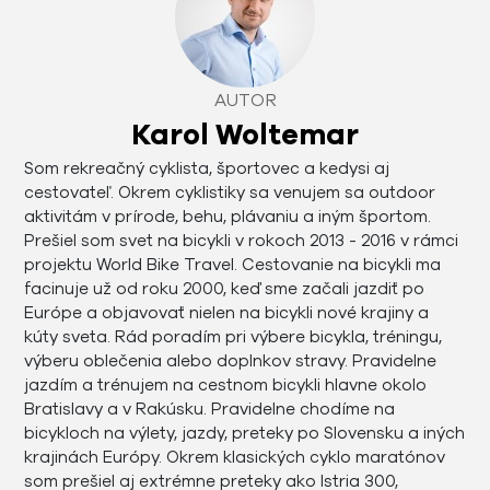
AUTOR
Karol Woltemar
Som rekreačný cyklista, športovec a kedysi aj
cestovateľ. Okrem cyklistiky sa venujem sa outdoor
aktivitám v prírode, behu, plávaniu a iným športom.
Prešiel som svet na bicykli v rokoch 2013 - 2016 v rámci
projektu World Bike Travel. Cestovanie na bicykli ma
facinuje už od roku 2000, keď sme začali jazdiť po
Európe a objavovať nielen na bicykli nové krajiny a
kúty sveta. Rád poradím pri výbere bicykla, tréningu,
výberu oblečenia alebo doplnkov stravy. Pravidelne
jazdím a trénujem na cestnom bicykli hlavne okolo
Bratislavy a v Rakúsku. Pravidelne chodíme na
bicykloch na výlety, jazdy, preteky po Slovensku a iných
krajinách Európy. Okrem klasických cyklo maratónov
som prešiel aj extrémne preteky ako Istria 300,