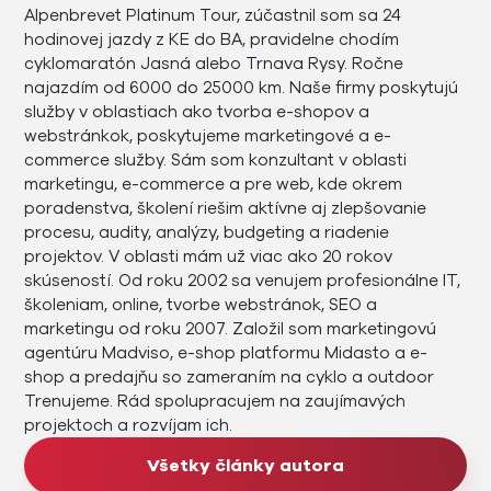
Alpenbrevet Platinum Tour, zúčastnil som sa 24
hodinovej jazdy z KE do BA, pravidelne chodím
cyklomaratón Jasná alebo Trnava Rysy. Ročne
najazdím od 6000 do 25000 km. Naše firmy poskytujú
služby v oblastiach ako tvorba e-shopov a
webstránkok, poskytujeme marketingové a e-
commerce služby. Sám som konzultant v oblasti
marketingu, e-commerce a pre web, kde okrem
poradenstva, školení riešim aktívne aj zlepšovanie
procesu, audity, analýzy, budgeting a riadenie
projektov. V oblasti mám už viac ako 20 rokov
skúseností. Od roku 2002 sa venujem profesionálne IT,
školeniam, online, tvorbe webstránok, SEO a
marketingu od roku 2007. Založil som marketingovú
agentúru Madviso, e-shop platformu Midasto a e-
shop a predajňu so zameraním na cyklo a outdoor
Trenujeme. Rád spolupracujem na zaujímavých
projektoch a rozvíjam ich.
Všetky články autora