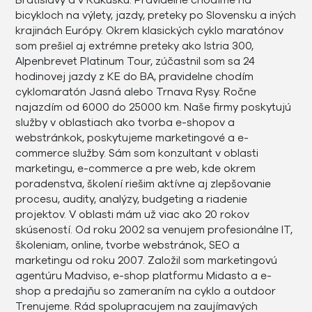
Bratislavy a v Rakúsku. Pravidelne chodíme na
bicykloch na výlety, jazdy, preteky po Slovensku a iných
krajinách Európy. Okrem klasických cyklo maratónov
som prešiel aj extrémne preteky ako Istria 300,
Alpenbrevet Platinum Tour, zúčastnil som sa 24
hodinovej jazdy z KE do BA, pravidelne chodím
cyklomaratón Jasná alebo Trnava Rysy. Ročne
najazdím od 6000 do 25000 km. Naše firmy poskytujú
služby v oblastiach ako tvorba e-shopov a
webstránkok, poskytujeme marketingové a e-
commerce služby. Sám som konzultant v oblasti
marketingu, e-commerce a pre web, kde okrem
poradenstva, školení riešim aktívne aj zlepšovanie
procesu, audity, analýzy, budgeting a riadenie
projektov. V oblasti mám už viac ako 20 rokov
skúseností. Od roku 2002 sa venujem profesionálne IT,
školeniam, online, tvorbe webstránok, SEO a
marketingu od roku 2007. Založil som marketingovú
agentúru Madviso, e-shop platformu Midasto a e-
shop a predajňu so zameraním na cyklo a outdoor
Trenujeme. Rád spolupracujem na zaujímavých