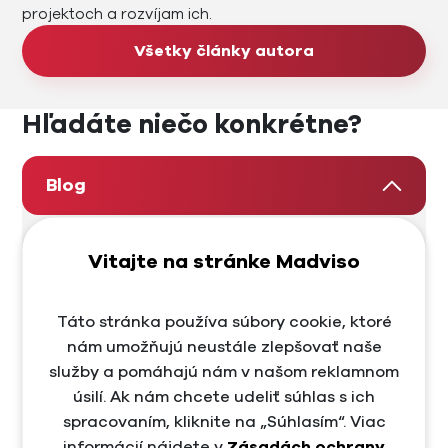
projektoch a rozvíjam ich.
Všetky články autora
Hľadáte niečo konkrétne?
Blog
AI marketing
Vitajte na stránke Madviso
Ako začať so SEO
Táto stránka používa súbory cookie, ktoré
Content marketing
nám umožňujú neustále zlepšovať naše
Copywriting
služby a pomáhajú nám v našom reklamnom
úsilí. Ak nám chcete udeliť súhlas s ich
E-commerce
spracovaním, kliknite na „Súhlasím“. Viac
informácií nájdete v
Zásadách ochrany