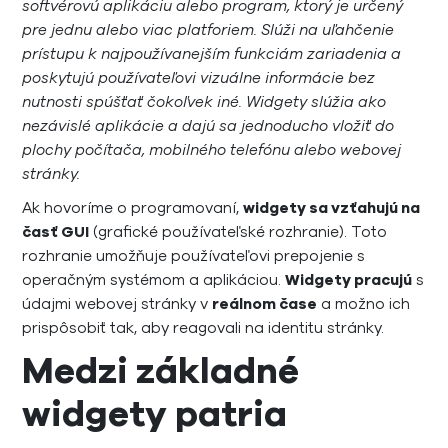
softvérovú aplikáciu alebo program, ktorý je určený
pre jednu alebo viac platforiem. Slúži na uľahčenie
prístupu k najpoužívanejším funkciám zariadenia a
poskytujú používateľovi vizuálne informácie bez
nutnosti spúšťať čokoľvek iné. Widgety slúžia ako
nezávislé aplikácie a dajú sa jednoducho vložiť do
plochy počítača, mobilného telefónu alebo webovej
stránky.
Ak hovoríme o programovaní,
widgety sa vzťahujú na
časť GUI
(grafické používateľské rozhranie). Toto
rozhranie umožňuje používateľovi prepojenie s
operačným systémom a aplikáciou.
Widgety pracujú
s
údajmi webovej stránky v
reálnom čase
a možno ich
prispôsobiť tak, aby reagovali na identitu stránky.
Medzi základné
widgety patria