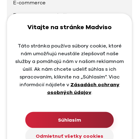
E-commerce
E-commerce marketing
Vitajte na stránke Madviso
Facebook
Facebook Ads
Táto stránka používa súbory cookie, ktoré
Google Ads
nám umožňujú neustále zlepšovať naše
služby a pomáhajú nám v našom reklamnom
Grafika
úsilí. Ak nám chcete udeliť súhlas s ich
spracovaním, kliknite na „Súhlasím“. Viac
Instagram
informácií nájdete v
Zásadách ochrany
Linkedin
osobných údajov
.
Linkedin marketing
Marketing
Súhlasím
Marketing pre vyhľadávače
Odmietnuť všetky cookies