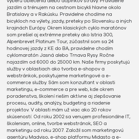
výberu oblečenia alebo doplnkov stravy. Pravidelne
jazdím a trénujem na cestnom bicykli hlavne okolo
Bratislavy a v Rakúsku. Pravidelne chodíme na
bicykloch na výlety, jazdy, preteky po Slovensku a iných
krajinách Európy. Okrem klasických cyklo maratónov
som prešiel aj extrémne preteky ako Istria 300,
Alpenbrevet Platinum Tour, zúčastnil som sa 24
hodinovej jazdy z KE do BA, pravidelne chodím
cyklomaratón Jasná alebo Trnava Rysy. Ročne
najazdím od 6000 do 25000 km. Naše firmy poskytujú
služby v oblastiach ako tvorba e-shopov a
webstránkok, poskytujeme marketingové a e-
commerce služby. Sám som konzultant v oblasti
marketingu, e-commerce a pre web, kde okrem
poradenstva, školení riešim aktívne aj zlepšovanie
procesu, audity, analýzy, budgeting a riadenie
projektov. V oblasti mám už viac ako 20 rokov
skúseností. Od roku 2002 sa venujem profesionálne IT,
školeniam, online, tvorbe webstránok, SEO a
marketingu od roku 2007. Založil som marketingovú
agentúru Madviso, e-shop platformu Midasto a e-