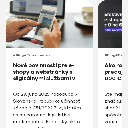
#Blog
#E-commerce
#Blog
#E-co
Nové povinnosti pre e-
Ako roz
shopy a webstránky s
predajňu
digitálnymi službami v
000 € v
prístupnosti na Slovensku
od roku 2025
Od 28. júna 2025 nadobúda v
Ste majite
Slovenskej republike účinnosť
značku, ro
zákon č. 351/2022 Z. z., ktorým
shop? Hľa
sa do národnej legislatívy
spôsob ak
implementuje Európsky akt o
zorientov