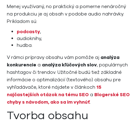
Menej využívaný, no praktický a pomerne nenáročný
na produkciu je aj obsah v podobe audio nahrávky.
Príkladom sú:
podcasty
,
audioknihy,
hudba.
V rámci prípravy obsahu vám pomôže aj
analýza
konkurencie
a
analýza kľúčových slov
, populárnych
hashtagov či trendov. Užitočné budú tiež základné
informácie o optimalizácií (textového) obsahu pre
vyhľadávače, ktoré nájdete v článkoch
15
najčastejších otázok na tému SEO
a
Blogerské SEO
chyby s návodom, ako sa im vyhnúť
.
Tvorba obsahu