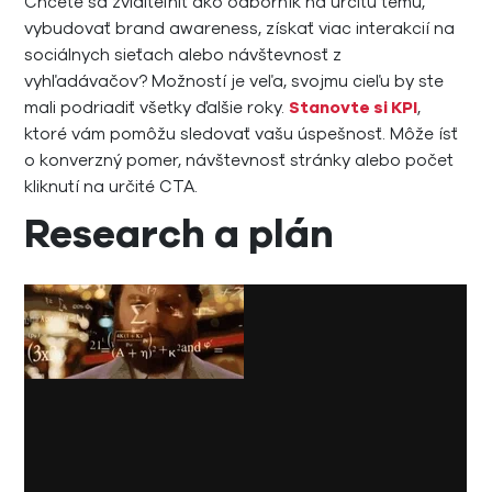
Chcete sa zviditeľniť ako odborník na určitú tému,
vybudovať brand awareness, získať viac interakcií na
sociálnych sieťach alebo návštevnosť z
vyhľadávačov? Možností je veľa, svojmu cieľu by ste
mali podriadiť všetky ďalšie roky.
Stanovte si KPI
,
ktoré vám pomôžu sledovať vašu úspešnosť. Môže ísť
o konverzný pomer, návštevnosť stránky alebo počet
kliknutí na určité CTA.
Research a plán