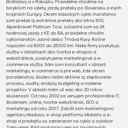
Bratislavy a v Rakúsku. Pravidelne chodíme na
bicykloch na výlety, jazdy, preteky po Slovensku a iných
krajinách Európy. Okrem klasických cyklo maratónov
som prešiel aj extrémne preteky ako Istria 300,
Alpenbrevet Platinum Tour, zúčastnil som sa 24
hodinovej jazdy z KE do BA, pravidelne chodím
cyklomaratón Jasná alebo Trnava Rysy. Ročne
najazdím od 6000 do 25000 km. Naše firmy poskytujú
služby v oblastiach ako tvorba e-shopov a
webstránkok, poskytujeme marketingové a e-
commerce služby. Sám som konzultant v oblasti
marketingu, e-commerce a pre web, kde okrem
poradenstva, školení riešim aktívne aj zlepšovanie
procesu, audity, analýzy, budgeting a riadenie
projektov. V oblasti mám už viac ako 20 rokov
skúseností. Od roku 2002 sa venujem profesionálne IT,
školeniam, online, tvorbe webstránok, SEO a
marketingu od roku 2007. Založil som marketingovú
agentúru Madviso, e-shop platformu Midasto a e-
shop a predajňu so zameraním na cyklo a outdoor
Trenujeme. Rád spolupracujem na zaujímavých