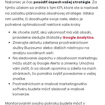
Nakoniec je čas
posúdiť úspech vašej stratégie
. Za
týmto účelom sa vrátite k tým KPI, ktoré ste si nastavili
na začiatku plánovania obsahovej stratégie. Vďaka
nim uvidíte, či dosahujete svoje ciele, alebo je
potrebné optimalizovať niektoré vaše kroky.
Ak chcete zistiť, akú výkonnosť má váš obsah,
pravidelne sledujte štatistiky
Google Analytics
.
Zmerajte aktivitu zdieľania prostredníctvom
služby Buzzsumo alebo ďalších nástrojov na
analýzu sociálnych sietí.
Na sledovanie úspechu v obsahovom marketingu
môžu slúžiť aj Google Alerts a zmienky. Umožnia
vám zistiť, či sa obsah spomína a zdieľa na iných
stránkach, čo pomáha zvýšiť povedomie o vašej
značke.
Postredníctvom e-mailové marketingového
softvéru budete môcť sledovať e-mailové
konverzie.
Monitorovaním svojho pokroku budete môcť v