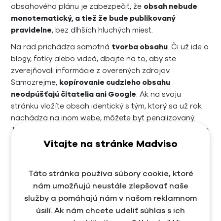
obsahového plánu je zabezpečiť, že
obsah nebude
monotematický, a tiež že bude publikovaný
pravidelne
, bez dlhších hluchých miest.
Na rad prichádza samotná
tvorba obsahu
. Či už ide o
blogy, fotky alebo videá, dbajte na to, aby ste
zverejňovali informácie z overených zdrojov.
Samozrejme,
kopírovanie cudzieho obsahu
neodpúšťajú čitatelia ani Google
. Ak na svoju
stránku vložíte obsah identický s tým, ktorý sa už rok
nachádza na inom webe, môžete byť penalizovaný.
Tvorbou svojich konkurentov sa môžete inšpirovať, ale
snažte sa o zverejnenie
originálneho autorského
Vitajte na stránke Madviso
obsahu
, ktorý čitatelia inde nenájdu.
Tip
: Ak chcete získať informácie z overených zdrojov,
Táto stránka používa súbory cookie, ktoré
vyhľadajte svoju tému na
Google Scholar
. Ukáže vám
nám umožňujú neustále zlepšovať naše
štúdie a akademické výskumy, ktoré môžete použiť
služby a pomáhajú nám v našom reklamnom
ako podklady k tvorbe vášho obsahu.
úsilí. Ak nám chcete udeliť súhlas s ich