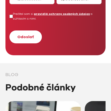
Prečítal som si
pravidlá ochrany osobných údajov
a
súhlasím s nimi.
BLOG
Podobné články