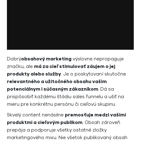
Dobrý
obsahový marketing
výslovne nepropaguje
značku, ale
má za cieľ stimulovať záujem o jej
produkty alebo služby
. Je o poskytovaní skutočne
relevantného a užitočného obsahu vašim
potenciálnym i súčasným zákazníkom
. Dá sa
prispôsobiť každému štádiu sales funnelu a ušiť na
mieru pre konkrétnu persónu či cieľovú skupinu.
Skvelý content nenásilne
premosťuje medzi vašimi
produktmi a cieľovým publikom
. Obsah zároveň
prepája a podporuje všetky ostatné zložky
marketingového mixu. Nie všetok publikovaný obsah