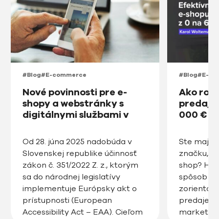
#Blog
#E-commerce
#Blog
#E-co
Nové povinnosti pre e-
Ako roz
shopy a webstránky s
predajňu
digitálnymi službami v
000 € v
prístupnosti na Slovensku
od roku 2025
Od 28. júna 2025 nadobúda v
Ste majite
Slovenskej republike účinnosť
značku, ro
zákon č. 351/2022 Z. z., ktorým
shop? Hľa
sa do národnej legislatívy
spôsob ak
implementuje Európsky akt o
zorientov
prístupnosti (European
predaje, zv
Accessibility Act – EAA). Cieľom
marketin