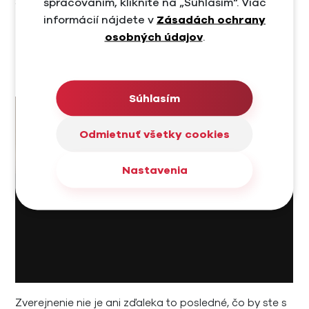
spracovaním, kliknite na „Súhlasím“. Viac
S tvorbou obsahu vám pomôžu aj naše rady,
ako
písať obsahovo hodnotné články
a
ako tvoriť
informácií nájdete v
Zásadách ochrany
evergreen content
.
osobných údajov
.
Distribúcia obsahu
Súhlasím
Odmietnuť všetky cookies
Nastavenia
Zverejnenie nie je ani zďaleka to posledné, čo by ste s