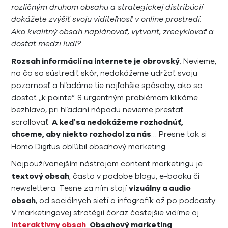
rozličným druhom obsahu a strategickej distribúcií
dokážete zvýšiť svoju viditeľnosť v online prostredí.
Ako kvalitný obsah naplánovať, vytvoriť, zrecyklovať a
dostať medzi ľudí?
Rozsah informácií na internete je obrovský
. Nevieme,
na čo sa sústrediť skôr, nedokážeme udržať svoju
pozornosť a hľadáme tie najľahšie spôsoby, ako sa
dostať „k pointe”. S urgentným problémom klikáme
bezhlavo, pri hľadaní nápadu nevieme prestať
scrollovať.
A keď sa nedokážeme rozhodnúť,
chceme, aby niekto rozhodol za nás
… Presne tak si
Homo Digitus obľúbil obsahový marketing.
Najpoužívanejším nástrojom content marketingu je
textový obsah
, často v podobe blogu, e-booku či
newslettera. Tesne za ním stojí
vizuálny a audio
obsah
, od sociálnych sietí a infografík až po podcasty.
V marketingovej stratégií čoraz častejšie vidíme aj
interaktívny obsah
.
Obsahový marketing