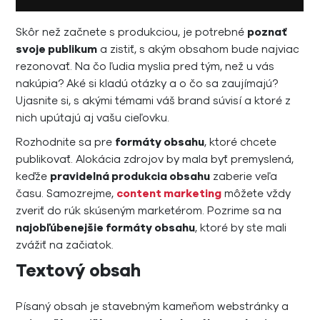
Skôr než začnete s produkciou, je potrebné
poznať
svoje publikum
a zistiť, s akým obsahom bude najviac
rezonovať. Na čo ľudia myslia pred tým, než u vás
nakúpia? Aké si kladú otázky a o čo sa zaujímajú?
Ujasnite si, s akými témami váš brand súvisí a ktoré z
nich upútajú aj vašu cieľovku.
Rozhodnite sa pre
formáty obsahu
, ktoré chcete
publikovať. Alokácia zdrojov by mala byť premyslená,
keďže
pravidelná produkcia obsahu
zaberie veľa
času. Samozrejme,
content marketing
môžete vždy
zveriť do rúk skúseným marketérom. Pozrime sa na
najobľúbenejšie formáty obsahu
, ktoré by ste mali
zvážiť na začiatok.
Textový obsah
Písaný obsah je stavebným kameňom webstránky a