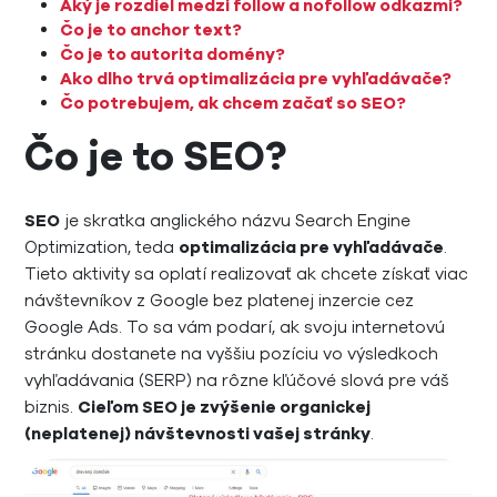
Aký je rozdiel medzi follow a nofollow odkazmi?
Čo je to anchor text?
Čo je to autorita domény?
Ako dlho trvá optimalizácia pre vyhľadávače?
Čo potrebujem, ak chcem začať so SEO?
Čo je to SEO?
SEO
je skratka anglického názvu Search Engine
Optimization, teda
optimalizácia pre vyhľadávače
.
Tieto aktivity sa oplatí realizovať ak chcete získať viac
návštevníkov z Google bez platenej inzercie cez
Google Ads. To sa vám podarí, ak svoju internetovú
stránku dostanete na vyššiu pozíciu vo výsledkoch
vyhľadávania (SERP) na rôzne kľúčové slová pre váš
biznis.
Cieľom SEO je zvýšenie organickej
(neplatenej) návštevnosti vašej stránky
.