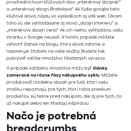
prostredníctvom kľúčových slov „interiérový dizajnér”
a „interiérový dizajn Bratislava”. Ak ľudia googlia tieto
kľúčové slová, nájdu vo výsledkoch aj váš web. Okrem
toho sú ale vyhľadávané aj slová „dizajn interiéru” a
„interiérový dizajn cena”. Ak ich niekto vyhľadáva, vašu
stránku v Google neuvidí. V tomto prípade môžete
vytvoriť článok na blogu, ktorý slová zahrnie a
nasmeruje čitateľa na vaše služby. Budete tak
pokrývať väčšie množstvo hľadaných výrazov.
V prípade väčšieho množstva môžu byť
články
zamerané na rôzne fázy nákupného cyklu
. Môžete
produkovať rozdielny obsah pre ľudí, ktorí vašu
značku nepoznajú, pre tých, ktorí robia prieskum
produktov, sú tesne pred nákupom, ale aj pre tých, čo
už nakúpili alebo len hľadajú inšpiráciu.
Načo je potrebná
breadcrumbs