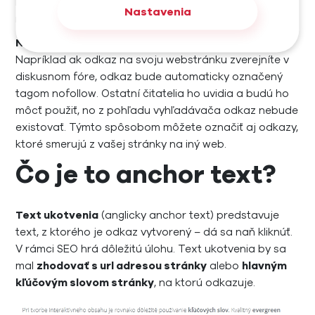
kliknúť, no Google odkaz nezaráta do hodnotenia
Nastavenia
relevancie vašej stránky.
Nofollow odkazy slúžia na zamedzenie spamu
.
Napríklad ak odkaz na svoju webstránku zverejníte v
diskusnom fóre, odkaz bude automaticky označený
tagom nofollow. Ostatní čitatelia ho uvidia a budú ho
môcť použiť, no z pohľadu vyhľadávača odkaz nebude
existovať. Týmto spôsobom môžete označiť aj odkazy,
ktoré smerujú z vašej stránky na iný web.
Čo je to anchor text?
Text ukotvenia
(anglicky anchor text) predstavuje
text, z ktorého je odkaz vytvorený – dá sa naň kliknúť.
V rámci SEO hrá dôležitú úlohu. Text ukotvenia by sa
mal
zhodovať s url adresou stránky
alebo
hlavným
kľúčovým slovom stránky
, na ktorú odkazuje.