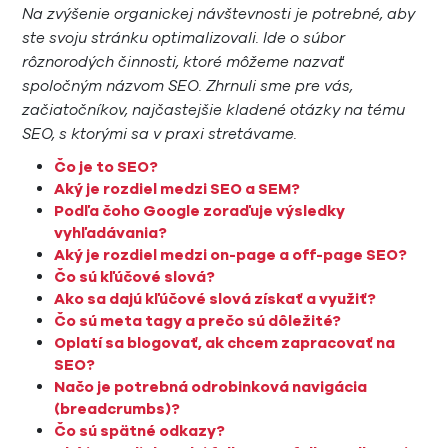
Na zvýšenie organickej návštevnosti je potrebné, aby
ste svoju stránku optimalizovali. Ide o súbor
rôznorodých činnosti, ktoré môžeme nazvať
spoločným názvom SEO. Zhrnuli sme pre vás,
začiatočníkov, najčastejšie kladené otázky na tému
SEO, s ktorými sa v praxi stretávame.
Čo je to SEO?
Aký je rozdiel medzi SEO a SEM?
Podľa čoho Google zoraďuje výsledky
vyhľadávania?
Aký je rozdiel medzi on-page a off-page SEO?
Čo sú kľúčové slová?
Ako sa dajú kľúčové slová získať a využiť?
Čo sú meta tagy a prečo sú dôležité?
Oplatí sa blogovať, ak chcem zapracovať na
SEO?
Načo je potrebná odrobinková navigácia
(breadcrumbs)?
Čo sú spätné odkazy?