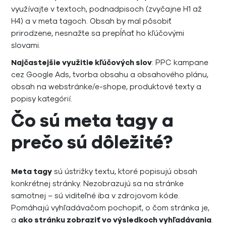
využívajte v textoch, podnadpisoch (zvyčajne H1 až
H4) a v meta tagoch. Obsah by mal pôsobiť
prirodzene, nesnažte sa prepĺňať ho kľúčovými
slovami.
Najčastejšie využitie kľúčových slov
: PPC kampane
cez Google Ads, tvorba obsahu a obsahového plánu,
obsah na webstránke/e-shope, produktové texty a
popisy kategórií.
Čo sú meta tagy a
prečo sú dôležité?
Meta tagy
sú ústrižky textu, ktoré popisujú obsah
konkrétnej stránky. Nezobrazujú sa na stránke
samotnej – sú viditeľné iba v zdrojovom kóde.
Pomáhajú vyhľadávačom pochopiť, o čom stránka je,
a
ako stránku zobraziť vo výsledkoch vyhľadávania
.