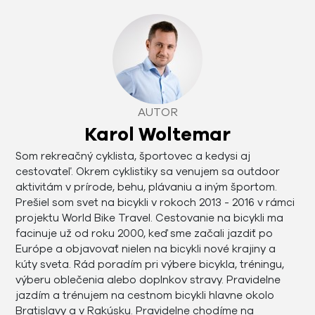
AUTOR
Karol Woltemar
Som rekreačný cyklista, športovec a kedysi aj
cestovateľ. Okrem cyklistiky sa venujem sa outdoor
aktivitám v prírode, behu, plávaniu a iným športom.
Prešiel som svet na bicykli v rokoch 2013 - 2016 v rámci
projektu World Bike Travel. Cestovanie na bicykli ma
facinuje už od roku 2000, keď sme začali jazdiť po
Európe a objavovať nielen na bicykli nové krajiny a
kúty sveta. Rád poradím pri výbere bicykla, tréningu,
výberu oblečenia alebo doplnkov stravy. Pravidelne
jazdím a trénujem na cestnom bicykli hlavne okolo
Bratislavy a v Rakúsku. Pravidelne chodíme na