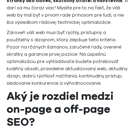
stránky ako človek, skutočný čitateľ a návštevník
. A
darí sa mu čoraz viac! Myslite pre to na fakt, že váš
web by mal byť v prvom rade prínosom pre ľudí, a nie
iba výsledkom rádovej technickej optimalizácie.
Zároveň váš web musí byť rýchly, prístupný a
použiteľný s dizajnom, ktorý zlepšuje tieto kritéria.
Pozor na rôznych šamanov, zaručené rady, overené
skratky a garancie prvej pozície. Na úspešnú
optimalizáciu pre vyhľadávače budete potrebovať
kvalitný obsah, pravidelne aktualizovaný web, aktuálny
dizajn, dobrú rýchlosť načítania, kontinuálny prístup,
sledovanie konkurencie a vyhodnocovanie.
Aký je rozdiel medzi
on-page a off-page
SEO?