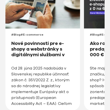
#Blog
#E-commerce
#Blog
#E-co
Nové povinnosti pre e-
Ako roz
shopy a webstránky s
predajňu
digitálnymi službami v
000 € v
prístupnosti na Slovensku
od roku 2025
Od 28. júna 2025 nadobúda v
Ste majite
Slovenskej republike účinnosť
značku, ro
zákon č. 351/2022 Z. z., ktorým
shop? Hľa
sa do národnej legislatívy
spôsob ak
implementuje Európsky akt o
zorientov
prístupnosti (European
predaje, zv
Accessibility Act – EAA). Cieľom
marketin
tejto právnej úpravy je
posunúť v