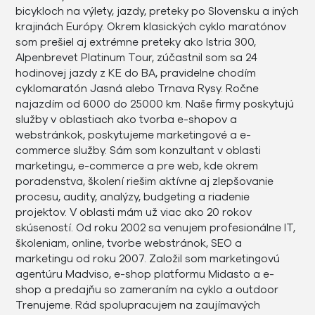
bicykloch na výlety, jazdy, preteky po Slovensku a iných
krajinách Európy. Okrem klasických cyklo maratónov
som prešiel aj extrémne preteky ako Istria 300,
Alpenbrevet Platinum Tour, zúčastnil som sa 24
hodinovej jazdy z KE do BA, pravidelne chodím
cyklomaratón Jasná alebo Trnava Rysy. Ročne
najazdím od 6000 do 25000 km. Naše firmy poskytujú
služby v oblastiach ako tvorba e-shopov a
webstránkok, poskytujeme marketingové a e-
commerce služby. Sám som konzultant v oblasti
marketingu, e-commerce a pre web, kde okrem
poradenstva, školení riešim aktívne aj zlepšovanie
procesu, audity, analýzy, budgeting a riadenie
projektov. V oblasti mám už viac ako 20 rokov
skúseností. Od roku 2002 sa venujem profesionálne IT,
školeniam, online, tvorbe webstránok, SEO a
marketingu od roku 2007. Založil som marketingovú
agentúru Madviso, e-shop platformu Midasto a e-
shop a predajňu so zameraním na cyklo a outdoor
Trenujeme. Rád spolupracujem na zaujímavých