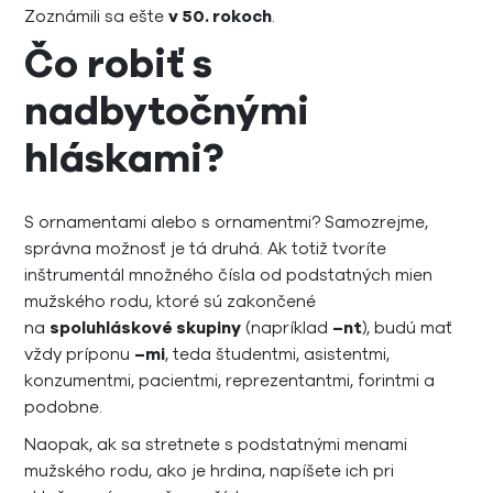
Zoznámili sa ešte
v 50. rokoch
.
Čo robiť s
nadbytočnými
hláskami?
S ornamentami alebo s ornamentmi? Samozrejme,
správna možnosť je tá druhá. Ak totiž tvoríte
inštrumentál množného čísla od podstatných mien
mužského rodu, ktoré sú zakončené
na
spoluhláskové skupiny
(napríklad
–nt
), budú mať
vždy príponu
–mi
, teda študentmi, asistentmi,
konzumentmi, pacientmi, reprezentantmi, forintmi a
podobne.
Naopak, ak sa stretnete s podstatnými menami
mužského rodu, ako je hrdina, napíšete ich pri