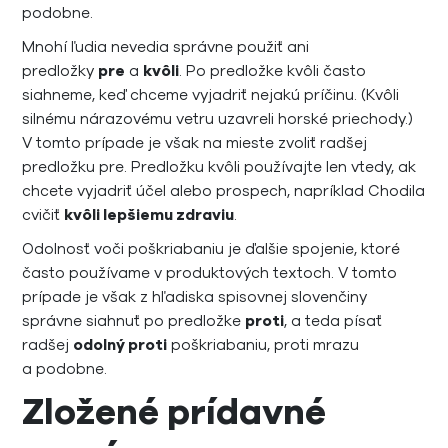
podobne.
Mnohí ľudia nevedia správne použiť ani
predložky
pre
a
kvôli
. Po predložke kvôli často
siahneme, keď chceme vyjadriť nejakú príčinu. (Kvôli
silnému nárazovému vetru uzavreli horské priechody.)
V tomto prípade je však na mieste zvoliť radšej
predložku pre. Predložku kvôli používajte len vtedy, ak
chcete vyjadriť účel alebo prospech, napríklad Chodila
cvičiť
kvôli lepšiemu zdraviu
.
Odolnosť voči poškriabaniu je ďalšie spojenie, ktoré
často používame v produktových textoch. V tomto
prípade je však z hľadiska spisovnej slovenčiny
správne siahnuť po predložke
proti
, a teda písať
radšej
odolný proti
poškriabaniu, proti mrazu
a podobne.
Zložené prídavné