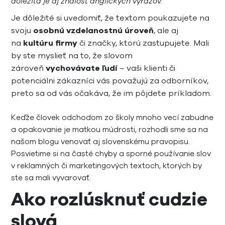
dôležitá je aj znalosť anglických výrazov.
Je dôležité si uvedomiť, že textom poukazujete na
svoju
osobnú vzdelanostnú úroveň
, ale aj
na
kultúru firmy
či značky, ktorú zastupujete. Mali
by ste myslieť na to, že slovom
zároveň
vychovávate ľudí
– vaši klienti či
potenciálni zákazníci vás považujú za odborníkov,
preto sa od vás očakáva, že im pôjdete príkladom.
Keďže človek odchodom zo školy mnoho vecí zabudne
a opakovanie je matkou múdrosti, rozhodli sme sa na
našom blogu venovať aj slovenskému pravopisu.
Posvietime si na časté chyby a sporné používanie slov
v reklamných či marketingových textoch, ktorých by
ste sa mali vyvarovať.
Ako rozlúsknuť cudzie
slová