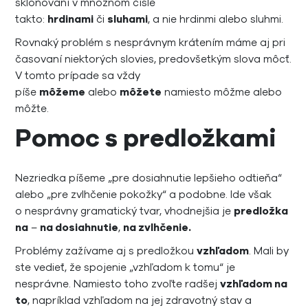
skloňovaní v množnom čísle
takto:
hrdinami
či
sluhami
, a nie hrdinmi alebo sluhmi.
Rovnaký problém s nesprávnym krátením máme aj pri
časovaní niektorých slovies, predovšetkým slova môcť.
V tomto prípade sa vždy
píše
môžeme
alebo
môžete
namiesto môžme alebo
môžte.
Pomoc s predložkami
Nezriedka píšeme „pre dosiahnutie lepšieho odtieňa“
alebo „pre zvlhčenie pokožky“ a podobne. Ide však
o nesprávny gramatický tvar, vhodnejšia je
predložka
na
–
na dosiahnutie
,
na zvlhčenie.
Problémy zažívame aj s predložkou
vzhľadom
. Mali by
ste vedieť, že spojenie „vzhľadom k tomu“ je
nesprávne. Namiesto toho zvoľte radšej
vzhľadom na
to
, napríklad vzhľadom na jej zdravotný stav a