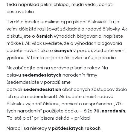
teda napríklad pekní chlapci, múdri vedci, bohatí
cestovatelia.
Tvrdé a mäkké si mýlime aj pri písaní čísloviek. Tu je
veľmi dôležité rozlišovať základné a radové číslovky. Ak
diskutujete o
ôsmich
výhodách blogovania, napíšete
mäkké i. Ak však uvediete, že o výhodách blogovania
budete hovoriť ako o
ôsmych
v poradí, zostaňte verní
ypsilonu. V tomto prípade číslovka určuje poradie.
Nezabúdajte ani na správne písanie rokov. Na
oslavu
sedemdesiatych
narodenín firmy
(sedemdesiate v poradí) sme
pozvali
sedemdesiatich
obchodných zástupcov (bolo
ich spolu sedemdesiat). Ak budete chcieť radovú
číslovku vyjadriť číslicou, namiesto nesprávneho „70-
tych narodenín“ použijete bodku – čiže
70. narodenín
.
To isté platí pri písaní dekád – príklad:
Narodil sa niekedy
v päťdesiatych rokoch
.