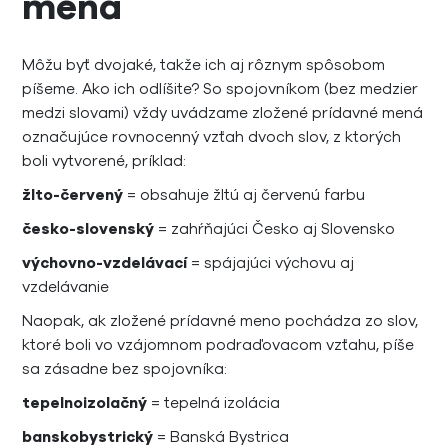
mená
Môžu byť dvojaké, takže ich aj rôznym spôsobom
píšeme. Ako ich odlíšite? So spojovníkom (bez medzier
medzi slovami) vždy uvádzame zložené prídavné mená
označujúce rovnocenný vzťah dvoch slov, z ktorých
boli vytvorené, príklad:
žlto-červený
= obsahuje žltú aj červenú farbu
česko-slovenský
= zahŕňajúci Česko aj Slovensko
výchovno-vzdelávací
= spájajúci výchovu aj
vzdelávanie
Naopak, ak zložené prídavné meno pochádza zo slov,
ktoré boli vo vzájomnom podraďovacom vzťahu, píše
sa zásadne bez spojovníka:
tepelnoizolačný
= tepelná izolácia
banskobystrický
= Banská Bystrica