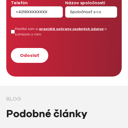
Telefón
Názov spoločnosti
Prečítal som si
pravidlá ochrany osobných údajov
a
súhlasím s nimi.
BLOG
Podobné články