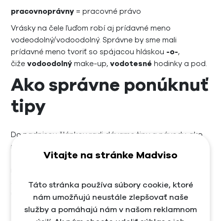
pracovnoprávny
= pracovné právo
Vrásky na čele ľuďom robí aj prídavné meno
vodeodolný/vodoodolný. Správne by sme mali
prídavné meno tvoriť so spájacou hláskou
-o-
,
čiže
vodoodolný
make-up,
vodotesné
hodinky a pod.
Ako správne ponúknuť
tipy
Do nadpisov článkov radi dávame tipy a návody, ako
niečo dosiahnuť. Ak použijete spojenie napr. „
7 tipov,
Vitajte na stránke Madviso
ako sa sústrediť
“, vždy píšte
čiarku
. Nadpis by totiž
mohol znieť aj „Ponúkame vám 7 tipov, ako sa
sústrediť“, čo je podraďovacie súvetie a doň čiarka
Táto stránka používa súbory cookie, ktoré
určite patrí.
nám umožňujú neustále zlepšovať naše
služby a pomáhajú nám v našom reklamnom
Zdieľať