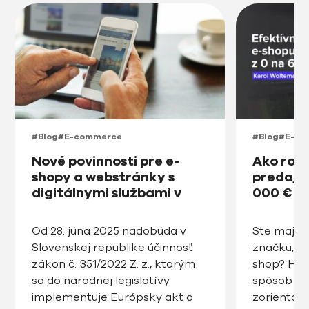
#Blog
#E-commerce
#Blog
#E-co
Nové povinnosti pre e-
Ako roz
shopy a webstránky s
predajňu
digitálnymi službami v
000 € v
prístupnosti na Slovensku
od roku 2025
Od 28. júna 2025 nadobúda v
Ste majite
Slovenskej republike účinnosť
značku, ro
zákon č. 351/2022 Z. z., ktorým
shop? Hľa
sa do národnej legislatívy
spôsob ak
implementuje Európsky akt o
zorientov