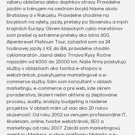
výberu oblečenia alebo doplnkov stravy. Pravidelne
jazdím a trénujem na cestnom bicykli hlavne okolo
Bratislavy a v Rakúsku. Pravidelne chodíme na
bicykloch na výlety, jazdy, preteky po Slovensku a iných
krajinách Európy. Okrem klasických cyklo maratónov
som prešiel aj extrémne preteky ako Istria 300,
Alpenbrevet Platinum Tour, zúčastnil som sa 24
hodinovej jazdy z KE do BA, pravidelne chodím
cyklomaratón Jasná alebo Trnava Rysy. Ročne
najazdím od 6000 do 25000 km. Naše firmy poskytujú
služby v oblastiach ako tvorba e-shopov a
webstránkok, poskytujeme marketingové a e-
commerce služby. Sám som konzultant v oblasti
marketingu, e-commerce a pre web, kde okrem
poradenstva, školení riešim aktívne aj zlepšovanie
procesu, audity, analýzy, budgeting a riadenie
projektov. V oblasti mám už viac ako 20 rokov
skúseností. Od roku 2002 sa venujem profesionálne IT,
školeniam, online, tvorbe webstránok, SEO a
marketingu od roku 2007. Založil som marketingovú
agentúru Madviso, e-shop platformu Midasto a e-