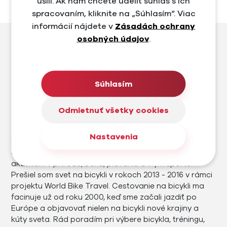
úsilí. Ak nám chcete udeliť súhlas s ich
spracovaním, kliknite na „Súhlasím“. Viac
informácií nájdete v
Zásadách ochrany
osobných údajov
.
Súhlasím
AUTOR
Odmietnuť všetky cookies
Karol Woltemar
Nastavenia
Som rekreačný cyklista, športovec a kedysi aj
cestovateľ. Okrem cyklistiky sa venujem sa outdoor
aktivitám v prírode, behu, plávaniu a iným športom.
Prešiel som svet na bicykli v rokoch 2013 - 2016 v rámci
projektu World Bike Travel. Cestovanie na bicykli ma
facinuje už od roku 2000, keď sme začali jazdiť po
Európe a objavovať nielen na bicykli nové krajiny a
kúty sveta. Rád poradím pri výbere bicykla, tréningu,