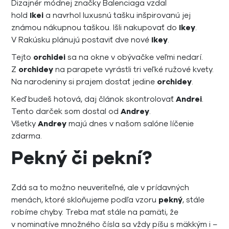
Dizajnér módnej značky Balenciaga vzdal
hold
Ikei
a navrhol luxusnú tašku inšpirovanú jej
známou nákupnou taškou. Išli nakupovať do
Ikey
.
V Rakúsku plánujú postaviť dve nové
Ikey
.
Tejto
orchidei
sa na okne v obývačke veľmi nedarí.
Z
orchidey
na parapete vyrástli tri veľké ružové kvety.
Na narodeniny si prajem dostať jedine
orchidey
.
Keď budeš hotová, daj článok skontrolovať
Andrei
.
Tento darček som dostal od
Andrey
.
Všetky
Andrey
majú dnes v našom salóne líčenie
zdarma.
Pekný či pekní?
Zdá sa to možno neuveriteľné, ale v prídavných
menách, ktoré skloňujeme podľa vzoru
pekný
, stále
robíme chyby. Treba mať stále na pamäti, že
v nominatíve množného čísla sa vždy píšu s mäkkým i –