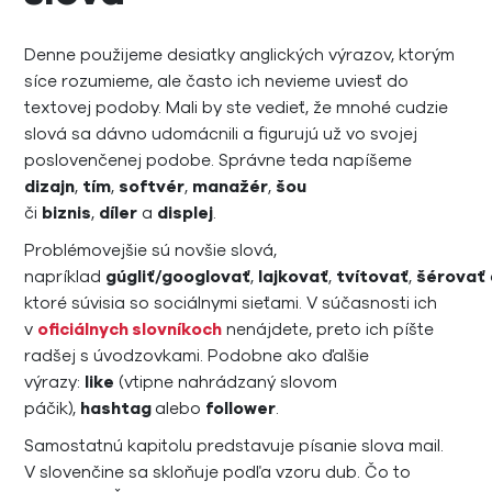
Denne použijeme desiatky anglických výrazov, ktorým
síce rozumieme, ale často ich nevieme uviesť do
textovej podoby. Mali by ste vedieť, že mnohé cudzie
slová sa dávno udomácnili a figurujú už vo svojej
poslovenčenej podobe. Správne teda napíšeme
dizajn
,
tím
,
softvér
,
manažér
,
šou
či
biznis
,
díler
a
displej
.
Problémovejšie sú novšie slová,
napríklad
gúgliť/googlovať
,
lajkovať
,
tvítovať
,
šérovať
ktoré súvisia so sociálnymi sieťami. V súčasnosti ich
v
oficiálnych slovníkoch
nenájdete, preto ich píšte
radšej s úvodzovkami. Podobne ako ďalšie
výrazy:
like
(vtipne nahrádzaný slovom
páčik),
hashtag
alebo
follower
.
Samostatnú kapitolu predstavuje písanie slova mail.
V slovenčine sa skloňuje podľa vzoru dub. Čo to