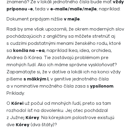
znamená? Že v lokáli jednotného čísla bude mať
vždy
príponou -e
, teda v
e-maile/maile/mejle
; napríklad:
Dokument pripájam nižšie
v mejle
.
Radi by sme však upozornili, že okrem moderných slov
pochádzajúcich z angličtiny sa môžete stretnúť aj
s cudzími podstatnými menami ženského rodu, ktoré
sa
končia na –ea
, napríklad Ikea, idea, orchidea,
Andrea či Kórea. Tie zostávajú problémom pre
mnohých ľudí. Ako ich máme správne vyskloňovať?
Zapamätajte si, že v datíve a lokáli ich na konci vždy
píšeme
s mäkkým i
, v genitíve jednotného čísla
a v nominatíve množného čísla zasa s
ypsilonom
.
Príklady:
O
Kórei
už počul od mnohých ľudí, preto sa tam
rozhodol ísť na dovolenku. Jej otec pochádzal
z Južnej
Kórey
. Na kórejskom polostrove existujú
dve
Kórey
(dva štáty)?