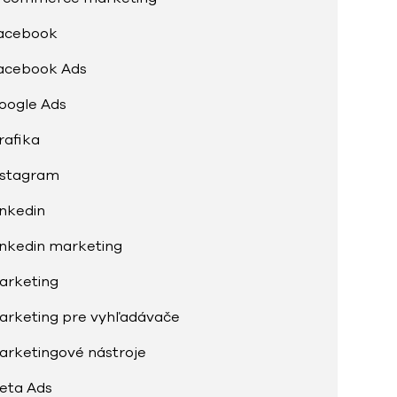
acebook
acebook Ads
oogle Ads
rafika
nstagram
inkedin
inkedin marketing
arketing
arketing pre vyhľadávače
arketingové nástroje
eta Ads