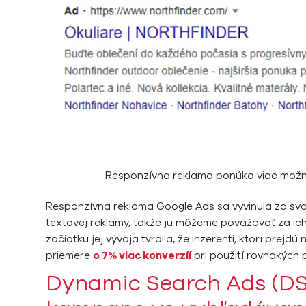
Responzívna reklama ponúka viac možn
Responzívna reklama Google Ads sa vyvinula zo svo
textovej reklamy, takže ju môžeme považovať za ic
začiatku jej vývoja tvrdila, že inzerenti, ktorí pr
priemere
o 7% viac konverzíí
pri použití rovnakých 
Dynamic Search Ads (DS