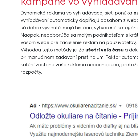
kampane vo vyhľadávan
Dynamická reklama vo vyhľadávacej sieti ponúka
a
vyhľadávaní automaticky dopĺňajú obsahom z webo
sú dobre vyvinuté, majú históriu, vytvorené kategó
Naopak, neodporúča sa malým podnikateľom s krát
vašom webe pre zacielenie reklám na používateľov, 
Výhodou tejto metódy je, že
ušetrí veľa času
a doká
pri manuálnom zadávaní prísť na um. Faktor automat
kritérií zostane vaša reklama nepochopená, pretož
rozpočty.