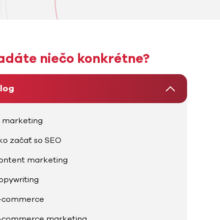
adáte niečo konkrétne?
log
I marketing
ko začať so SEO
ontent marketing
opywriting
-commerce
-commerce marketing