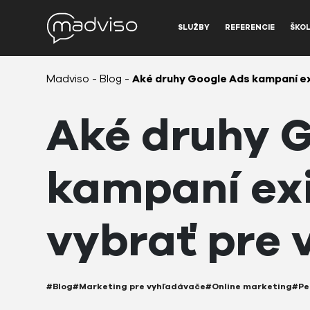
SLUŽBY
REFERENCIE
ŠKOL
Madviso
-
Blog
-
Aké druhy Google Ads kampaní exi
Aké druhy 
kampaní exi
vybrať pre 
#Blog
#Marketing pre vyhľadávače
#Online marketing
#Pe