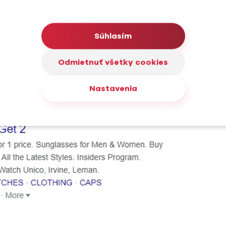
 aby ste museli pracne vytvárať jednotlivé reklamy.
podkladov, pretože
každý nadpis musí fungovať a
 jasné posolstvo. Ak by kombinácia titulkov a
Súhlasím
zník nemusí posolstvo pochopiť a v tom horšom prípade
 odporúča zahrnúť jednu RSA kampaň do štandardnej
Odmietnuť všetky cookies
Nastavenia