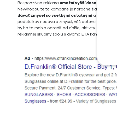
Responzívna reklama
umožní vyšší dosah
bez toho,
Nevýhodou tejto kampane je náročnejšia príprava 
dávať zmysel so všetkými ostatnými
a poskytovať
podtitulkov nedávala zmysel, váš potenciálny záka
by ho to mohlo odradiť od ďalšej aktivity. Google
reklamnej skupiny spolu s dvoma ETA kampaňami.