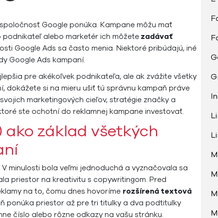
F
oré spoločnosť Google ponúka. Kampane môžu mať
o podnikateľ alebo marketér ich môžete
zadávať
F
osti Google Ads sa často menia. Niektoré pribúdajú, iné
G
ódy Google Ads kampaní.
lepšia pre akékoľvek podnikateľa, ale ak zvážite všetky
G
í, dokážete si na mieru ušiť tú správnu kampaň práve
I
svojich marketingových cieľov, stratégie značky a
ktoré ste ochotní do reklamnej kampane investovať.
L
 ako základ všetkých
L
aní
M
V minulosti bola veľmi jednoduchá a vyznačovala sa
M
 priestor na kreativitu s copywritingom. Pred
 reklamy na to, čomu dnes hovoríme
rozšírená textová
M
onúka priestor až pre tri titulky a dva podtitulky
M
ónne číslo alebo rôzne odkazy na vašu stránku.