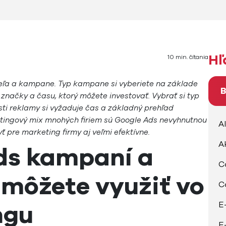
Hľ
10 min. čítania
ieľa a kampane. Typ kampane si vyberiete na základe
B
značky a času, ktorý môžete investovať. Vybrať si typ
i reklamy si vyžaduje čas a základný prehľad
tingový mix mnohých firiem sú Google Ads nevyhnutnou
A
 pre marketing firmy aj veľmi efektívne.
A
ds kampaní a
C
 môžete využiť vo
C
ngu
E
E