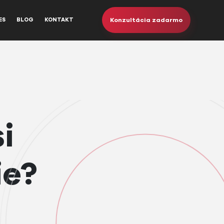
Konzultácia zadarmo
ES
BLOG
KONTAKT
i
ie?