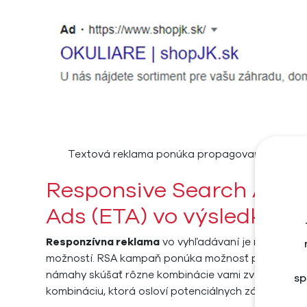
Textová reklama ponúka propagovanie podnik
Responsive Search Ads (
Ads (ETA) vo výsledkoch
Responzívna reklama
vo vyhľadávaní je na prvý po
možností. RSA kampaň ponúka možnosť použiť až
1
námahy skúšať rôzne kombinácie vami zvolených titul
sp
kombináciu, ktorá osloví potenciálnych zákazníkov