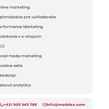
nline marketing
ptimalizácia pre vyhľadávače
erformance Marketing
odnikanie s e-shopom
EO
ocial media marketing
ociálne siete
ebdizajn
ebová analytika
+421 905 343 785
info@madviso.com