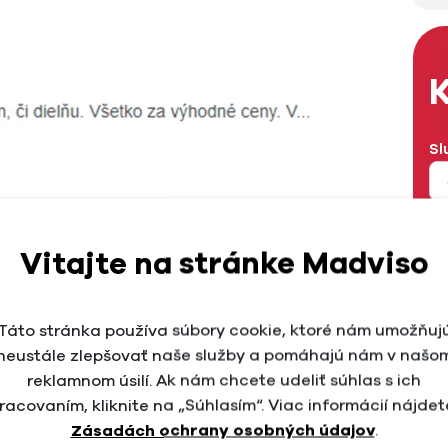
K
Sl
u pomocou jednoduchých nadpisov a podnadpisov.
Me
Vitajte na stránke Madviso
RSA) vs. Expanded Text
 vyhľadávania Google
M
Táto stránka používa súbory cookie, ktoré nám umožňuj
hľad podobná tej textovej, umožňuje však oveľa viac
neustále zlepšovať naše služby a pomáhajú nám v našo
5 nadpisov a 4 podnadpisy
. Google bude bež vašej
reklamnom úsilí. Ak nám chcete udeliť súhlas s ich
kov a podtitulkov, kým neidentifikuje najefektívnejšiu
racovaním, kliknite na „Súhlasím“. Viac informácií nájdet
Te
 tým najpútavejším textom v správnom čase.
Zásadách ochrany osobných údajov
.