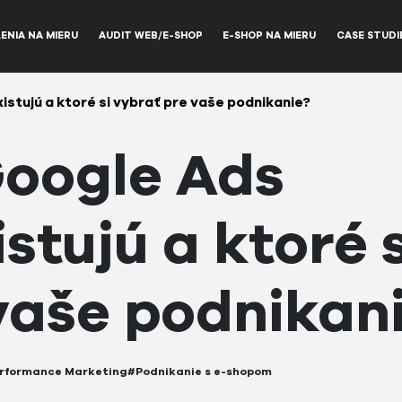
ENIA NA MIERU
AUDIT WEB/E-SHOP
E-SHOP NA MIERU
CASE STUDI
stujú a ktoré si vybrať pre vaše podnikanie?
Google Ads
stujú a ktoré s
vaše podnikan
rformance Marketing
#Podnikanie s e-shopom