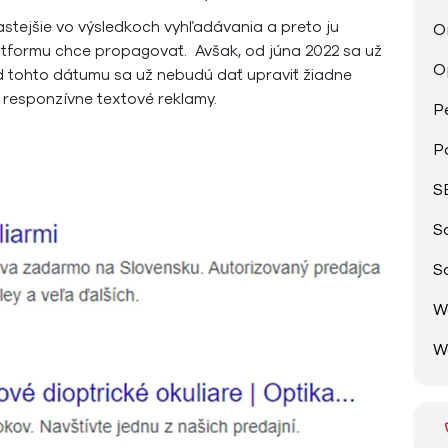
stejšie vo výsledkoch vyhľadávania a preto ju
O
latformu chce propagovať. Avšak, od júna 2022 sa už
O
d tohto dátumu sa už nebudú dať upraviť žiadne
h responzívne textové reklamy.
P
P
S
S
S
W
W