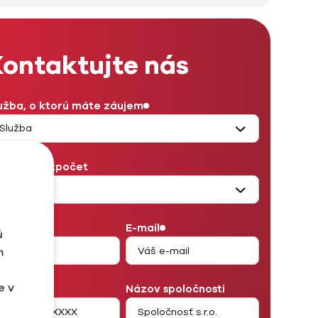
ontaktujte nás
užba, o ktorú máte záujem
sačný rozpočet
eno
E-mail
ú
m
e v
lefón
Názov spoločnosti