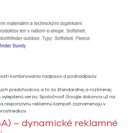
ostí kombinovania nadpisov a podnadpisov.
jich predchodcov, a to zo štandardnej a rozšírenej
h vylepšenú verziu. Spoločnosť Google dokonca už na
ejdú na responzívnu reklamnú kampaň zaznamenajú v
prostriedkov.
A) – dynamické reklamné