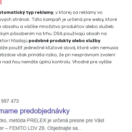
í
utomatický typ reklamy
, v ktorej sa reklamy vo
vých stránok. Táto kampaň je určená pre weby, ktoré
rie obsahu a väčšie množstvo produktov alebo služieb.
kym pôsobením na trhu. DSA používajú obsah na
ktorí hľadajú
podobné produkty alebo služby
.
že použiť jedinečné kľúčové slová, ktoré vám nemusia
izácie však prináša riziko, že pri nesprávnom zvolení
e nad ňou nemáte úplnú kontrolu. Vhodné pre vyššie