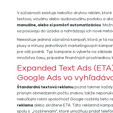
V súčasnosti existuje niekoľko druhov reklám, kt
textovú, vizuálnu alebo audiovizuálnu podobu a ak
manuálne, alebo si pomôcť automatizáciou
. Možn
sa posúvajú do úzadia a nahrádzajú ich nové met
Neexistuje jedniná zázračná kampaň, ktorá je tá naj
plusy a mínusy jednotlivých marketingových kampan
pre váš podnik. Typ kampane si vyberte na základe 
množstva času, prípadne finančných prostriedkov, 
Expanded Text Ads (ETA)
Google Ads vo vyhľadáv
Štandardnú textovú reklamu
pozná takmer každý. 
prísnym obmedzením počtu znakov, takže neponúkala
niekoľkými rokmi spoločnosť Google rozšírila tieto
reklama
alebo skrátene ETA. Táto reklamná kampaň p
spolu s „rozšíreniami”, ktoré umožňujú pridať telef