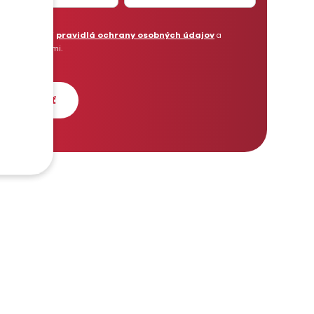
Prečítal som si
pravidlá ochrany osobných údajov
a
súhlasím s nimi.