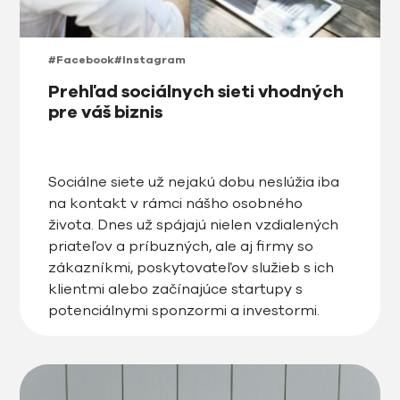
#Facebook
#Instagram
Prehľad sociálnych sieti vhodných
pre váš biznis
Sociálne siete už nejakú dobu neslúžia iba
na kontakt v rámci nášho osobného
života. Dnes už spájajú nielen vzdialených
priateľov a príbuzných, ale aj firmy so
zákazníkmi, poskytovateľov služieb s ich
klientmi alebo začínajúce startupy s
potenciálnymi sponzormi a investormi.
Sociálne siete sú jednoducho pre každý
typ podnikania a pre každé trhové
odvetvie. Pri výbere […]