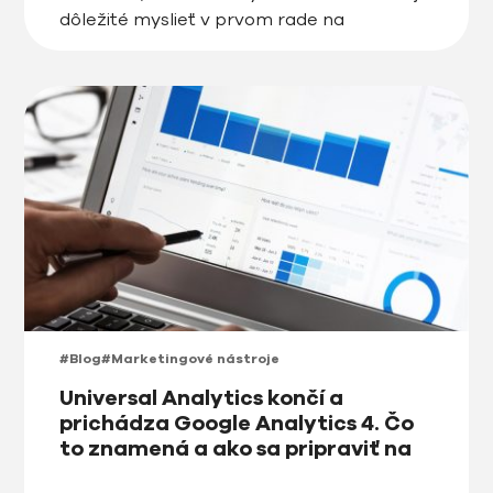
dôležité myslieť v prvom rade na
efektivitu. V našom článku sa dozviete, čo
bude v trende počas roka 2023 na
svetovom, ale aj slovenskom trhu.
#Blog
#Marketingové nástroje
Universal Analytics končí a
prichádza Google Analytics 4. Čo
to znamená a ako sa pripraviť na
zmenu?