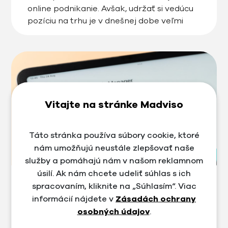
online podnikanie. Avšak, udržať si vedúcu
pozíciu na trhu je v dnešnej dobe veľmi
náročné, najmä v dynamickom svete e-
commerce. Preto sa dnes pozrieme na to,
aké výhody a […]
Vitajte na stránke Madviso
Táto stránka používa súbory cookie, ktoré
nám umožňujú neustále zlepšovať naše
služby a pomáhajú nám v našom reklamnom
úsilí. Ak nám chcete udeliť súhlas s ich
#Facebook
#Meta Ads
spracovaním, kliknite na „Súhlasím“. Viac
Meta Ads Manager ako spravovať
informácií nájdete v
Zásadách ochrany
reklamy na Facebook a Instagram
osobných údajov
.