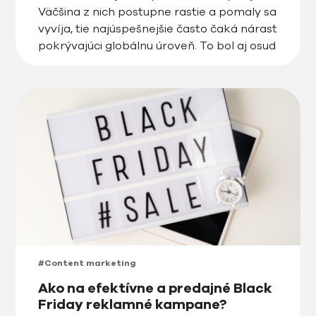
Väčšina z nich postupne rastie a pomaly sa
vyvíja, tie najúspešnejšie často čaká nárast
pokrývajúci globálnu úroveň. To bol aj osud
TikToku, čínskej aplikácie, ktorá priniesla
úplne nový obsahový formát a rýchlo sa
tak vypracovala na […]
#Content marketing
Ako na efektívne a predajné Black
Friday reklamné kampane?