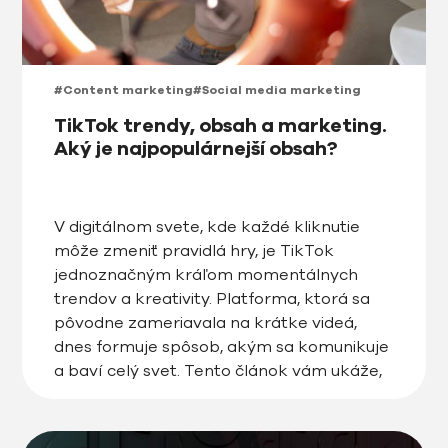
#Content marketing
#Social media marketing
TikTok trendy, obsah a marketing.
Aký je najpopulárnejší obsah?
V digitálnom svete, kde každé kliknutie
môže zmeniť pravidlá hry, je TikTok
jednoznačným kráľom momentálnych
trendov a kreativity. Platforma, ktorá sa
pôvodne zameriavala na krátke videá,
dnes formuje spôsob, akým sa komunikuje
a baví celý svet. Tento článok vám ukáže,
aký obsah dnes najviac zaujíma
používateľov, ktoré trendy udávajú smer a
aké taktiky sú najúspešnejšie […]