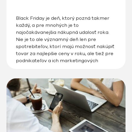
Black Friday je deň, ktorý pozná takmer
každý, a pre mnohých je to
najočakávanejšia nákupná udalosť roka.
Nie je to ale významný deň len pre
spotrebiteľov, ktorí majú možnosť nakúpiť
tovar za najlepšie ceny v roku, ale tiež pre
podnikateľov a ich marketingových
asistentov, ktorí rok čo rok stoja pred
výzvou vymyslieť, pripraviť a vytvoriť […]