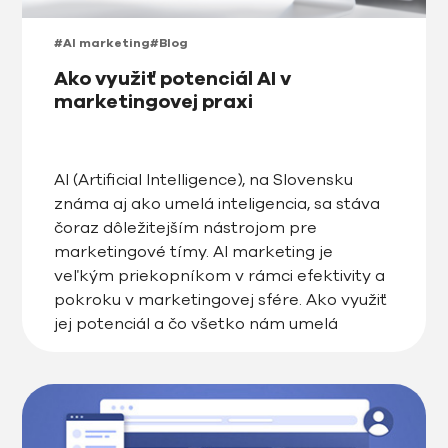
#AI marketing
#Blog
Ako využiť potenciál AI v
marketingovej praxi
AI (Artificial Intelligence), na Slovensku
známa aj ako umelá inteligencia, sa stáva
čoraz dôležitejším nástrojom pre
marketingové tímy. AI marketing je
veľkým priekopníkom v rámci efektivity a
pokroku v marketingovej sfére. Ako využiť
jej potenciál a čo všetko nám umelá
inteligencia v oblasti marketingu prináša si
prečítate v našom článku. AI tu s nami nie
[…]