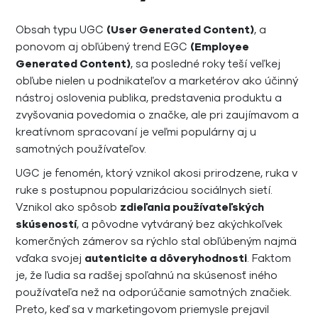
Obsah typu UGC
(User Generated Content)
, a
ponovom aj obľúbený trend EGC
(Employee
Generated Content)
, sa posledné roky teší veľkej
obľube nielen u podnikateľov a marketérov ako účinný
nástroj oslovenia publika, predstavenia produktu a
zvyšovania povedomia o značke, ale pri zaujímavom a
kreatívnom spracovaní je veľmi populárny aj u
samotných používateľov.
UGC je fenomén, ktorý vznikol akosi prirodzene, ruka v
ruke s postupnou popularizáciou sociálnych sietí.
Vznikol ako spôsob
zdieľania používateľských
skúseností
, a pôvodne vytváraný bez akýchkoľvek
komerčných zámerov sa rýchlo stal obľúbeným najmä
vďaka svojej
autenticite a dôveryhodnosti
. Faktom
je, že ľudia sa radšej spoľahnú na skúsenosť iného
používateľa než na odporúčanie samotných značiek.
Preto, keď sa v marketingovom priemysle prejavil