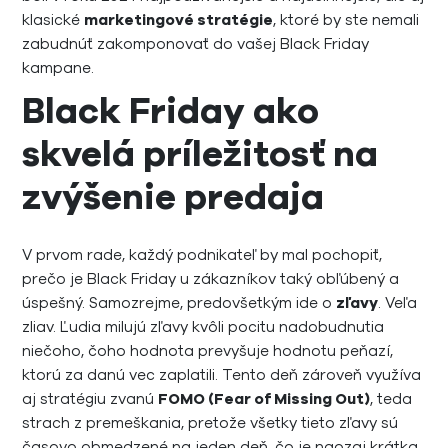
klasické
marketingové stratégie
, ktoré by ste nemali
zabudnúť zakomponovať do vašej Black Friday
kampane.
Black Friday ako
skvelá príležitosť na
zvýšenie predaja
V prvom rade, každý podnikateľ by mal pochopiť,
prečo je Black Friday u zákazníkov taký obľúbený a
úspešný. Samozrejme, predovšetkým ide o
zľavy
. Veľa
zliav. Ľudia milujú zľavy kvôli pocitu nadobudnutia
niečoho, čoho hodnota prevyšuje hodnotu peňazí,
ktorú za danú vec zaplatili. Tento deň zároveň využíva
aj stratégiu zvanú
FOMO (Fear of Missing Out)
, teda
strach z premeškania, pretože všetky tieto zľavy sú
časovo obmedzené na jeden deň, čo je naozaj krátka