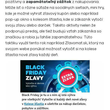
pozitívny a
zapamätateľný zážitok
z nakupovania.
Môže ísť o rôzne súťaže na sociálnych sieťach, mini hry,
kde je možné vyhrať zľavový kupón alebo napríklad
pop-up okno s kolesom šťastia, kde si zákazník vytočí
svoju zľavu alebo darček. Takéto aktivity nielen že
podporujú predaj, ale tiež budujú vzťah zákazníka so
značkou a robia ju ľahšie zapamätateľnou. Túto
taktiku využil tento rok napríklad Zľavomat.sk, ktorý na
svojom webe ponúkal možnosť vytočiť si na kolese
šťastia nové zľavy každý deň.