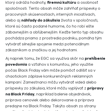
ktorý odráža hodnoty,
firemnú kultúru
a osobnosť
spoločnosti. Tento obsah môže zahŕňať príspevky o
pracovných skúsenostiach, interných iniciatívach,
alebo aj
náhľady do zákulisia
života v spoločnosti,
ktoré sú často podané humorne, čo ho robí ešte
zábavnejším a obľúbenejším. Keďže tento typ obsahu
pochádza priamo z prostredia podniku, pomáha tým
vytvárať silnejšie spojenie medzi potenciálnym
zákazníkom a značkou a jej hodnotami.
Aj napriek tomu, že EGC sa využíva skôr na
prehĺbenie
povedomia
a vzťahov s komunitou, jeho využitie
počas Black Friday vám môže pomôcť odlíšiť sa v
chaotickom záplave konkurenčných reklamných
kampaní. Zamestnanci môžu vytvárať videá alebo
príspevky zo zákulisia, ktoré môžu vyplývať z
prípravy
na Black Friday
, napríklad balenie objednávok,
príprava cenoviek alebo dekorovanie a príprava
predajne na Black Friday. Takýto obsah zo strany