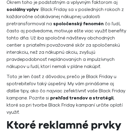
Okrem toho je podstatným a vplyvným faktorom aj
sociálny vplyv
. Black Friday sa v posledných rokoch z
každoročne očakávanej nákupnej udalosti
pretransformoval na
spoločenský fenomén
čo ľudí,
často aj podvedome, motivuje ešte viac využiť benefity
tohto dňa. Už iba spoločné návštevy obchodných
centier s priateľmi považované skôr za spoločenskú
interakciu, než za nákupnú akciu, zvyšujú
pravdepodobnosť neplánovaných a impulzívnych
nákupov u ľudí, ktorí nemali v pláne nakúpiť.
Toto je len časť z dôvodov, prečo je Black Friday u
spotrebiteľov taký úspešný. My vám prinášame aj
ďalšie tipy, ako čo najviac zefektívniť vaše Black Friday
kampane. Pozrite si
prehľad trendov a stratégii
,
ktoré sa pri tvorbe Black Friday kampaní určite oplatí
využiť.
Ktoré reklamné prvky