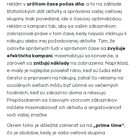
reklám v
určitom čase počas dňa
, a to na základe
štatistických dát aktivity a správania vašej cieľovej
skupiny. Inak povedané, ide o časovú optimalizáciu
reklám a kampaní tak, aby sa vašim zákazníkom
zobrazovali práve v tom čase, kedy najviac inklinujú k
nákupu alebo inej požadovanej aktivite. Tým, že
oslovíte správnych ľudí v správnom čase sa
zvyšuje
efektivita kampaní
, maximalizujú sa konverzie, a
zároveň sa
znižujú náklady
na zobrazenia. Napríklad,
e-maily je najlepšie posielať ráno, keď sú ľudia ešte
čerství a pripravení na nákupy, zatiaľ čo reklamy na
sociálnych sieťach môžu byť účinné vo večerných
hodinách, keď sú zákazníci doma a relaxujú.
Prispôsobením sa časovým vzorcom zákazníkov
môžete maximalizovať ich aktivitu a angažovanosť
voči vašej značke.
Okrem toho je dôležité zamerať sa na
„prime time“
,
čo je obdobie, kedy je vaša cieľová skupina