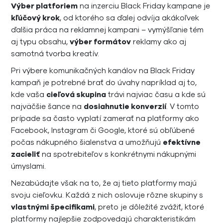
Výber platforiem
na inzerciu Black Friday kampane je
kľúčový krok
, od ktorého sa ďalej odvíja akákoľvek
ďalšia práca na reklamnej kampani – vymýšľanie tém
aj typu obsahu,
výber formátov
reklamy ako aj
samotná tvorba kreatív.
Pri výbere komunikačných kanálov na Black Friday
kampaň je potrebné brať do úvahy napríklad aj to,
kde vaša
cieľová skupina
trávi najviac času a kde sú
najväčšie šance na
dosiahnutie konverzií
. V tomto
prípade sa často vyplatí zamerať na platformy ako
Facebook, Instagram či Google, ktoré sú obľúbené
počas nákupného šialenstva a umožňujú
efektívne
zacieliť
na spotrebiteľov s konkrétnymi nákupnými
úmyslami.
Nezabúdajte však na to, že aj tieto platformy majú
svoju cieľovku. Každá z nich oslovuje rôzne skupiny s
vlastnými špecifikami
, preto je dôležité zvážiť, ktoré
platformy najlepšie zodpovedajú charakteristikám