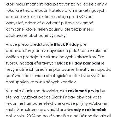
ktorí majú možnosť nakúpiť tovar za najlepšie ceny v
roku, ale tiež pre podnikateľov a ich marketingových
asistentov, ktorí rok čo rok stoja pred výzvou
vymyslieť, pripraviť a vytvoriť pútavé reklamné
kampane, ktoré nielen zaujmú, ale tiež prinesú
očakávané obchodné výsledky.
Práve preto predstavuje
Black Friday
pre
podnikateľov jednu z najväčších príležitosti v roku na
zvýšenie predaja a získanie nových zákazníkov. Pre
tvorbu naozaj efektívnych
Black Friday kampaní
je
nevyhnutné ich precízne plánovanie, kreatívne nápady,
správne zacielenie a strategické a efektívne využitie
dostupných komunikačných kanálov.
V tomto článku sa dozviete, aké
reklamné prvky
by
ste mali využívať počas Black Friday, aby boli vaše
reklamné kampane efektívne a vaše príjmy vďaka nim
rástli. Zhrnuli sme pre vás, ktoré
trendy v reklamách
boli v roku 2024 najpoužívanejšie a najúčinnejšie, ale aj