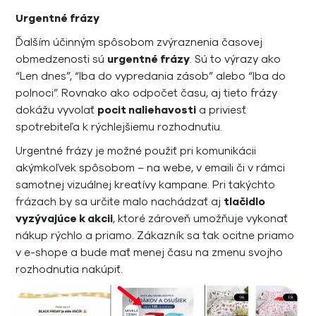
Urgentné frázy
Ďalším účinným spôsobom zvýraznenia časovej
obmedzenosti sú
urgentné frázy
. Sú to výrazy ako
“Len dnes”, “Iba do vypredania zásob” alebo “Iba do
polnoci”. Rovnako ako odpočet času, aj tieto frázy
dokážu vyvolať
pocit naliehavosti
a priviesť
spotrebiteľa k rýchlejšiemu rozhodnutiu.
Urgentné frázy je možné použiť pri komunikácii
akýmkoľvek spôsobom – na webe, v emaili či v rámci
samotnej vizuálnej kreatívy kampane. Pri takýchto
frázach by sa určite malo nachádzať aj
tlačidlo
vyzývajúce k akcii
, ktoré zároveň umožňuje vykonať
nákup rýchlo a priamo. Zákazník sa tak ocitne priamo
v e-shope a bude mať menej času na zmenu svojho
rozhodnutia nakúpiť.