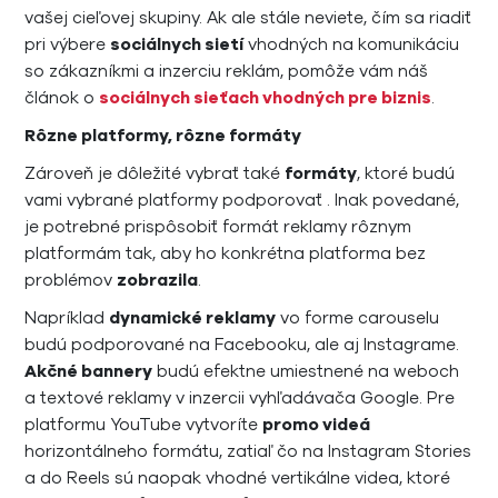
vašej cieľovej skupiny. Ak ale stále neviete, čím sa riadiť
pri výbere
sociálnych sietí
vhodných na komunikáciu
so zákazníkmi a inzerciu reklám, pomôže vám náš
článok o
sociálnych sieťach vhodných pre biznis
.
Rôzne platformy, rôzne formáty
Zároveň je dôležité vybrať také
formáty
, ktoré budú
vami vybrané platformy podporovať . Inak povedané,
je potrebné prispôsobiť formát reklamy rôznym
platformám tak, aby ho konkrétna platforma bez
problémov
zobrazila
.
Napríklad
dynamické reklamy
vo forme carouselu
budú podporované na Facebooku, ale aj Instagrame.
Akčné bannery
budú efektne umiestnené na weboch
a textové reklamy v inzercii vyhľadávača Google. Pre
platformu YouTube vytvoríte
promo videá
horizontálneho formátu, zatiaľ čo na Instagram Stories
a do Reels sú naopak vhodné vertikálne videa, ktoré