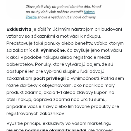
Exkluzivita
je ďalším účinným nástrojom pri budovaní
vzťahov so zákazníkmi a motivácii k nákupu.
Predstavuje také ponuky alebo benefity, vďaka ktorým
sa zákazník cíti
výnimočne
, čo zvyšuje jeho motiváciu
k akcii v podobe nákupu alebo registrácie medzi
odberateľov. Ponuky, ktoré vytvárajú dojem, že sú
dostupné len pre vybranú skupinu ľudí dávajú
zákazníkom
pocit privilégií
a výnimočnosti. Patria sem
rôzne darčeky k objednávkam, ako napríklad malý
produkt zdarma, akcia 1+1 alebo zľavový kupón na
ďalší nákup, doprava zdarma nad určitú sumu,
prípadne väčšie zľavy alebo limitované produkty pre
registrovaných zákazníkov.
Využitie princípu exkluzivity vo vašom marketingu
nielenže
podporuje okamžitý predaj
, ale zároveň