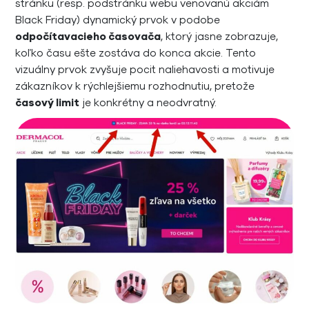
stránku (resp. podstránku webu venovanú akciám
Black Friday) dynamický prvok v podobe
odpočítavacieho časovača
, ktorý jasne zobrazuje,
koľko času ešte zostáva do konca akcie. Tento
vizuálny prvok zvyšuje pocit naliehavosti a motivuje
zákazníkov k rýchlejšiemu rozhodnutiu, pretože
časový limit
je konkrétny a neodvratný.