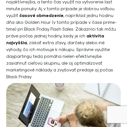
najaktívnejšia, a tento čas využiť na vytvorenie last
minute ponuky. Aj v tomto prípade je dobrou voľbou
využiť
časové obmedzenie
, napríklad jednu hodinu
dňa ako Golden Hour (v tomto prípade v čase prime-
time) pri Black Friday Flash Sales. Zákazníci tak môžu
práve počas jednej hodiny, kedy je ich
aktivita
najvyššia
, získať extra zľavy, darčeky alebo iné
výhody, čo ich motivuje k nákupu. Správne využitie
daypartingu teda pomáha nielen efektívnejšie
zasiahnuť cieľovú skupinu, ale aj optimalizovať
marketingové náklady a zvyšovať predaje aj počas
Black Friday.