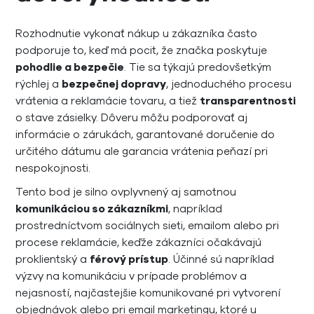
Rozhodnutie vykonať nákup u zákazníka často
podporuje to, keď má pocit, že značka poskytuje
pohodlie a bezpečie
. Tie sa týkajú predovšetkým
rýchlej a
bezpečnej dopravy
, jednoduchého procesu
vrátenia a reklamácie tovaru, a tiež
transparentnosti
o stave zásielky. Dôveru môžu podporovať aj
informácie o zárukách, garantované doručenie do
určitého dátumu ale garancia vrátenia peňazí pri
nespokojnosti.
Tento bod je silno ovplyvnený aj samotnou
komunikáciou so zákazníkmi
, napríklad
prostredníctvom sociálnych sieti, emailom alebo pri
procese reklamácie, keďže zákazníci očakávajú
proklientský a
férový prístup
. Účinné sú napríklad
výzvy na komunikáciu v prípade problémov a
nejasností, najčastejšie komunikované pri vytvorení
objednávok alebo pri email marketingu, ktoré u