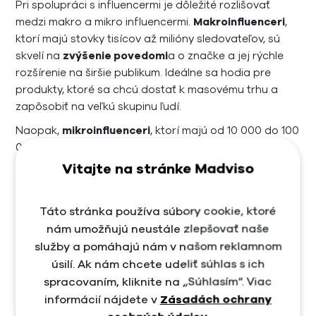
Pri spolupráci s influencermi je dôležité rozlišovať
medzi makro a mikro influencermi.
Makroinfluenceri
,
ktorí majú stovky tisícov až milióny sledovateľov, sú
skvelí na
zvýšenie povedomi
a o značke a jej rýchle
rozšírenie na širšie publikum. Ideálne sa hodia pre
produkty, ktoré sa chcú dostať k masovému trhu a
zapôsobiť na veľkú skupinu ľudí.
Naopak,
mikroinfluenceri
, ktorí majú od 10 000 do 100
000 sledovateľov, ponúkajú výhodu v podobe vyššej
miery angažovanosti a autenticity. Ich odporúčania sú
Vitajte na stránke Madviso
často viac presvedčivé, pretože ich sledovatelia cítia
silnejšie
osobné spojenie
. Títo influenceri sú ideálni
Táto stránka používa súbory cookie, ktoré
pre značky, ktoré chcú cieliť na
konkrétne skupiny
nám umožňujú neustále zlepšovať naše
ľudí
, či už ide o určité záujmy, regióny alebo produkty.
služby a pomáhajú nám v našom reklamnom
Pri výbere influencera je preto dôležité zvážiť nielen
úsilí. Ak nám chcete udeliť súhlas s ich
veľkosť jeho publika, ale aj to, čomu sa venuje.
spracovaním, kliknite na „Súhlasím“. Viac
Influencera by sme mali vybrať podľa toho, či jeho
informácií nájdete v
Zásadách ochrany
záujmy a obsah rezonujú s hodnotami a predmetom