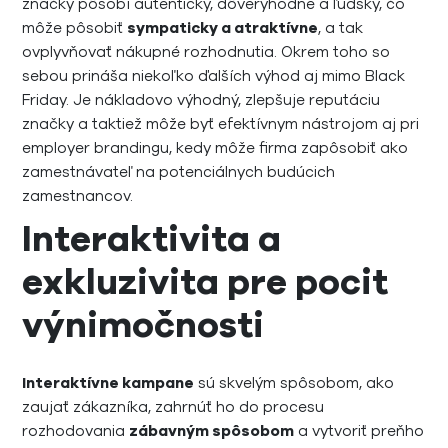
značky pôsobí autenticky, dôveryhodne a ľudsky, čo
môže pôsobiť
sympaticky a atraktívne
, a tak
ovplyvňovať nákupné rozhodnutia. Okrem toho so
sebou prináša niekoľko ďalších výhod aj mimo Black
Friday. Je nákladovo výhodný, zlepšuje reputáciu
značky a taktiež môže byť efektívnym nástrojom aj pri
employer brandingu, kedy môže firma zapôsobiť ako
zamestnávateľ na potenciálnych budúcich
zamestnancov.
Interaktivita a
exkluzivita pre pocit
výnimočnosti
Interaktívne kampane
sú skvelým spôsobom, ako
zaujať zákazníka, zahrnúť ho do procesu
rozhodovania
zábavným spôsobom
a vytvoriť preňho