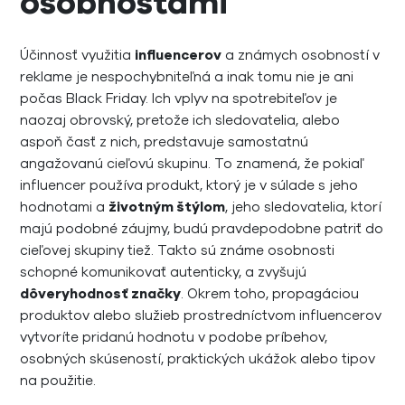
osobnosťami
Účinnosť využitia
influencerov
a známych osobností v
reklame je nespochybniteľná a inak tomu nie je ani
počas Black Friday. Ich vplyv na spotrebiteľov je
naozaj obrovský, pretože ich sledovatelia, alebo
aspoň časť z nich, predstavuje samostatnú
angažovanú cieľovú skupinu. To znamená, že pokiaľ
influencer používa produkt, ktorý je v súlade s jeho
hodnotami a
životným štýlom
, jeho sledovatelia, ktorí
majú podobné záujmy, budú pravdepodobne patriť do
cieľovej skupiny tiež. Takto sú známe osobnosti
schopné komunikovať autenticky, a zvyšujú
dôveryhodnosť značky
. Okrem toho, propagáciou
produktov alebo služieb prostredníctvom influencerov
vytvoríte pridanú hodnotu v podobe príbehov,
osobných skúseností, praktických ukážok alebo tipov
na použitie.