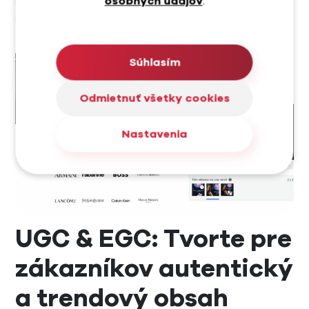
osobných údajov
.
podnikania značky, aby bol výber čo najrelevantnejší
pre cieľovú skupinu.
Súhlasím
Odmietnuť všetky cookies
Nastavenia
UGC & EGC: Tvorte pre
zákazníkov autentický
a trendový obsah