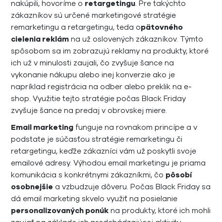
nakúpili, hovoríme o
retargetingu
. Pre takýchto
zákazníkov sú určené marketingové stratégie
remarketingu a retargetingu, teda o
pätovného
cielenia reklám
na už oslovených zákazníkov. Týmto
spôsobom sa im zobrazujú reklamy na produkty, ktoré
ich už v minulosti zaujali, čo zvyšuje šance na
vykonanie nákupu alebo inej konverzie ako je
napríklad registrácia na odber alebo preklik na e-
shop. Využitie tejto stratégie počas Black Friday
zvyšuje šance na predaj v obrovskej miere.
Email marketing
funguje na rovnakom princípe a v
podstate je súčasťou stratégie remarketingu či
retargetingu, keďže zákazníci vám už poskytli svoje
emailové adresy. Výhodou email marketingu je priama
komunikácia s konkrétnymi zákazníkmi, čo
pôsobí
osobnejšie
a vzbudzuje dôveru. Počas Black Friday sa
dá email marketing skvelo využiť na posielanie
personalizovaných ponúk
na produkty, ktoré ich mohli