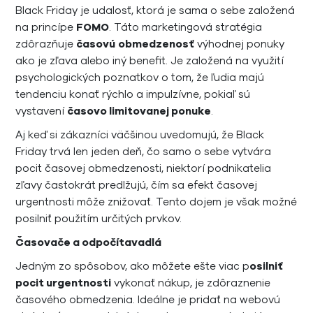
Black Friday je udalosť, ktorá je sama o sebe založená
na princípe
FOMO
. Táto marketingová stratégia
zdôrazňuje
časovú
obmedzenosť
výhodnej ponuky
ako je zľava alebo iný benefit. Je založená na využití
psychologických poznatkov o tom, že ľudia majú
tendenciu konať rýchlo a impulzívne, pokiaľ sú
vystavení
časovo limitovanej ponuke
.
Aj keď si zákazníci väčšinou uvedomujú, že Black
Friday trvá len jeden deň, čo samo o sebe vytvára
pocit časovej obmedzenosti, niektorí podnikatelia
zľavy častokrát predlžujú, čím sa efekt časovej
urgentnosti môže znižovať. Tento dojem je však možné
posilniť použitím určitých prvkov.
Časovače a odpočítavadlá
Jedným zo spôsobov, ako môžete ešte viac p
osilniť
pocit urgentnosti
vykonať nákup, je zdôraznenie
časového obmedzenia. Ideálne je pridať na webovú