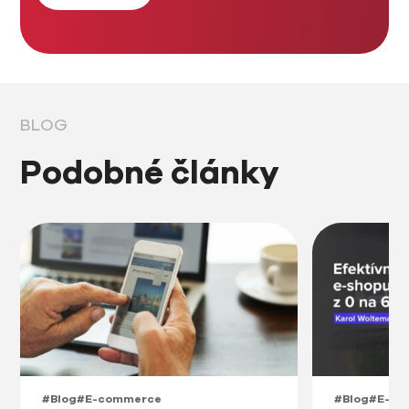
BLOG
Podobné články
#Blog
#E-commerce
#Blog
#E-co