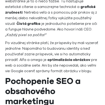
webstránke je to o niečo ťažšie. Tu nastupuje
estetické cítenie a samozrejme technické a
grafické
zručnosti
. Netreba veľa a s pomocou pár prvkov aj z
menšej alebo nekvalitnej fotky vykúzlite použiteľný
vizuál.
Čistá grafika
je jednoducho potešenie pre oči
a funguje hlavne podvedome. Ako hovorí náš CEO:
„Každý pixel sa počíta!”
Po vizuálnej stránke platí, že príspevky by mali vyzerať
jednotne. Napomáha to budovaniu identity a keď
používateľ zazrie príspevok, vie si ho automaticky
priradiť. Alfa a omega je
optimalizácia obrázkov
pre
web a sociálne siete. Ani by ste nepovedali, ako veľmi
vie Google oceniť správny formát obrázku v blogu.
Pochopenie SEO a
obsahového
marketingu