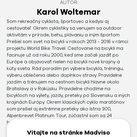
AUTOR
Karol Woltemar
Som rekreačný cyklista, športovec a kedysi aj
cestovateľ. Okrem cyklistiky sa venujem sa outdoor
aktivitám v prírode, behu, plávaniu a iným športom.
Prešiel som svet na bicykli v rokoch 2013 - 2016 v rámci
projektu World Bike Travel. Cestovanie na bicykli ma
facinuje už od roku 2000, keď sme začali jazdiť po
Európe a objavovať nielen na bicykli nové krajiny a
kúty sveta. Rád poradím pri výbere bicykla, tréningu,
výberu oblečenia alebo doplnkov stravy. Pravidelne
jazdím a trénujem na cestnom bicykli hlavne okolo
Bratislavy a v Rakúsku. Pravidelne chodíme na
bicykloch na výlety, jazdy, preteky po Slovensku a iných
krajinách Európy. Okrem klasických cyklo maratónov
som prešiel aj extrémne preteky ako Istria 300,
Alpenbrevet Platinum Tour, zúčastnil som sa 24
hodinovej jazdy z KE do BA, pravidelne chodím
cyklomaratón Jasná alebo Trnava Rysy. Ročne
Vitajte na stránke Madviso
najazdím od 6000 do 25000 km. Naše firmy poskytujú