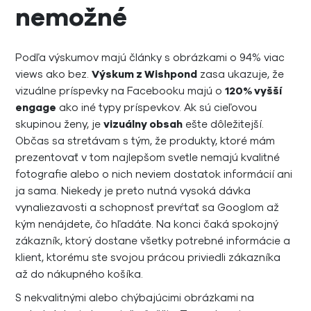
nemožné
Podľa výskumov majú články s obrázkami o 94% viac
views ako bez.
Výskum z Wishpond
zasa ukazuje, že
vizuálne príspevky na Facebooku majú o
120% vyšší
engage
ako iné typy príspevkov. Ak sú cieľovou
skupinou ženy, je
vizuálny obsah
ešte dôležitejší.
Občas sa stretávam s tým, že produkty, ktoré mám
prezentovať v tom najlepšom svetle nemajú kvalitné
fotografie alebo o nich neviem dostatok informácií ani
ja sama. Niekedy je preto nutná vysoká dávka
vynaliezavosti a schopnosť prevŕtať sa Googlom až
kým nenájdete, čo hľadáte. Na konci čaká spokojný
zákazník, ktorý dostane všetky potrebné informácie a
klient, ktorému ste svojou prácou priviedli zákazníka
až do nákupného košíka.
S nekvalitnými alebo chýbajúcimi obrázkami na