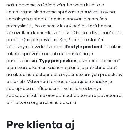
naštudovanie každého zákutia webu klienta a
samozrejme sledovanie správania používateľov na
sociálnych sieťach. Počas plánovania mám čas
premyslieť si, čo chcem v ktorý deň a ktorú hodinu
zákazníkom komunikovať a snažím sa citlivo narábať s
predajnými príspevkami tým, že ich prekladám
zábavnými a vzdelávacími
lifestyle postami
. Publikum
takéto správanie ocení a komunikácia je
prirodzenejšia.
Typy príspevkov
je vhodné obmieňať
a pri tvorbe komunikačného plánu je potrebné dbať
na aktuálnu dostupnosť a výber sezónnych produktov
a služieb. Výbornou formou propagácie značky je
spolupráca s influencermi. Veľmi prirodzeným
spôsobom tak môžete pomôcť budovaniu povedomia
o značke a organickému dosahu.
Pre klienta aj