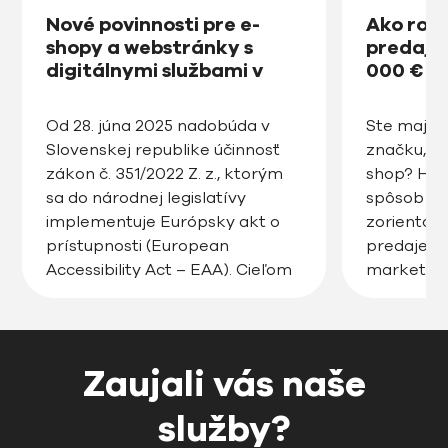
Nové povinnosti pre e-
Ako roz
shopy a webstránky s
predajňu
digitálnymi službami v
000 € v
prístupnosti na Slovensku
od roku 2025
Od 28. júna 2025 nadobúda v
Ste majite
Slovenskej republike účinnosť
značku, ro
zákon č. 351/2022 Z. z., ktorým
shop? Hľa
sa do národnej legislatívy
spôsob ak
implementuje Európsky akt o
zorientov
prístupnosti (European
predaje, zv
Accessibility Act – EAA). Cieľom
marketin
tejto právnej úpravy je
posunúť v
zabezpečiť, aby digitálne
úroveň? 
produkty a služby, vrátane
Pozrite si
webstránok, e-shopov či
tento článo
Zaujali vás naše
mobilných aplikácií, boli
Prečo je d
prístupné pre všetkých
rozumom a
služby?
používateľov, vrátane osôb so
shop […]