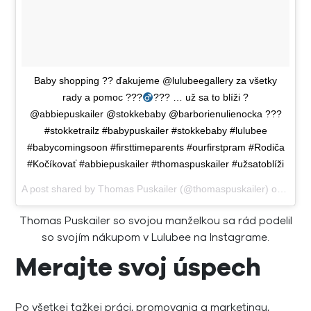
Baby shopping ?? ďakujeme @lulubeegallery za všetky
rady a pomoc ???‍
??? … už sa to blíži ?
@abbiepuskailer @stokkebaby @barborienulienocka ???
#stokketrailz #babypuskailer #stokkebaby #lulubee
#babycomingsoon #firsttimeparents #ourfirstpram #Rodiča
#Kočíkovať #abbiepuskailer #thomaspuskailer #užsatoblíži
A post shared by
Thomas Puskailer
(@thomaspuskailer) on
Nov 1
Thomas Puskailer so svojou manželkou sa rád podelil
so svojím nákupom v Lulubee na Instagrame.
Merajte svoj úspech
Po všetkej ťažkej práci, promovania a marketingu,