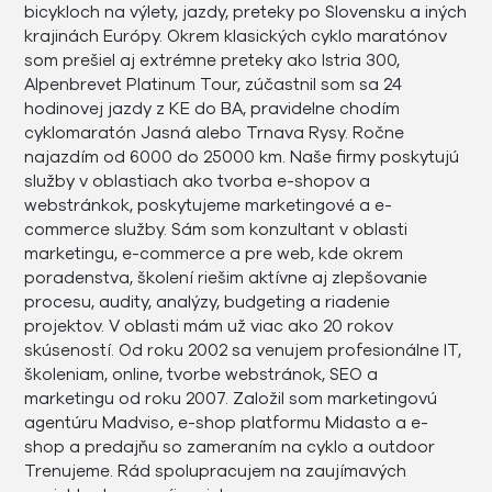
bicykloch na výlety, jazdy, preteky po Slovensku a iných
krajinách Európy. Okrem klasických cyklo maratónov
som prešiel aj extrémne preteky ako Istria 300,
Alpenbrevet Platinum Tour, zúčastnil som sa 24
hodinovej jazdy z KE do BA, pravidelne chodím
cyklomaratón Jasná alebo Trnava Rysy. Ročne
najazdím od 6000 do 25000 km. Naše firmy poskytujú
služby v oblastiach ako tvorba e-shopov a
webstránkok, poskytujeme marketingové a e-
commerce služby. Sám som konzultant v oblasti
marketingu, e-commerce a pre web, kde okrem
poradenstva, školení riešim aktívne aj zlepšovanie
procesu, audity, analýzy, budgeting a riadenie
projektov. V oblasti mám už viac ako 20 rokov
skúseností. Od roku 2002 sa venujem profesionálne IT,
školeniam, online, tvorbe webstránok, SEO a
marketingu od roku 2007. Založil som marketingovú
agentúru Madviso, e-shop platformu Midasto a e-
shop a predajňu so zameraním na cyklo a outdoor
Trenujeme. Rád spolupracujem na zaujímavých