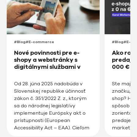
#Blog
#E-commerce
#Blog
#E-co
Nové povinnosti pre e-
Ako roz
shopy a webstránky s
predajňu
digitálnymi službami v
000 € v
prístupnosti na Slovensku
od roku 2025
Od 28. júna 2025 nadobúda v
Ste majite
Slovenskej republike účinnosť
značku, ro
zákon č. 351/2022 Z. z., ktorým
shop? Hľa
sa do národnej legislatívy
spôsob ak
implementuje Európsky akt o
zorientov
prístupnosti (European
predaje, zv
Accessibility Act – EAA). Cieľom
marketin
tejto právnej úpravy je
posunúť v