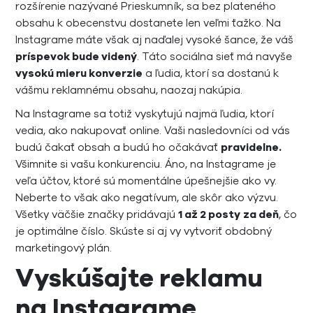
rozšírenie nazývané Prieskumník, sa bez plateného
obsahu k obecenstvu dostanete len veľmi ťažko. Na
Instagrame máte však aj naďalej vysoké šance, že váš
príspevok bude videný
. Táto sociálna sieť má navyše
vysokú mieru konverzie
a ľudia, ktorí sa dostanú k
vášmu reklamnému obsahu, naozaj nakúpia.
Na Instagrame sa totiž vyskytujú najmä ľudia, ktorí
vedia, ako nakupovať online. Vaši nasledovníci od vás
budú čakať obsah a budú ho očakávať
pravidelne.
Všimnite si vašu konkurenciu. Áno, na Instagrame je
veľa účtov, ktoré sú momentálne úpešnejšie ako vy.
Neberte to však ako negatívum, ale skôr ako výzvu.
Všetky väčšie značky pridávajú
1 až 2 posty
za deň
, čo
je optimálne číslo. Skúste si aj vy vytvoriť obdobný
marketingový plán.
Vyskúšajte reklamu
na Instagrame