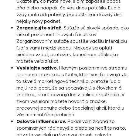
Ukážte im, čo máte nové, s čím zápasíte počas
dňa alebo naopak, čo vás dnes potešilo. Ľudia
vždy mali radi príbehy, predostrite im každý deň
nejaký nový podnet.
Zorganizujte súťaž.
Súťaže sú skvelý spôsob, ako
získať pozornosť i nových fanúšikov.
Zorganizovaním súťaže spustíte väčšiu interakciu
ľudí s vami i medzi sebou. Niekedy sa oplatí
niečoho vzdať, pretože v konečnom dôsledku
môžete veľa získať.
Vysielajte naživo.
Hlavným poslaním live streamu
je priama interakciu s ľuďmi, ktorí vás followujú. Je
to skvelá marketingová technika, pretože ľudia
majú radi pocit, že sa spoznávajú s človekom či
značkou, ktorú poznajú len z online prostredia. V
živom vysielaní môžete hovoriť o značke,
pracovnej ponuke alebo špeciálnej akcii, ktorá u
vás momentálne prebieha.
Oslovte influencerov.
Pokiaľ vám žiadna zo
spomínaných rád nevyšla alebo sa necítite na to,
aby ste vysielali naživo svoj obsah, oslovte