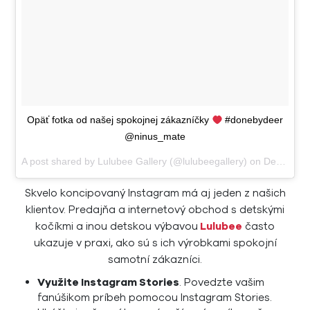
Opäť fotka od našej spokojnej zákazníčky
#donebydeer
@ninus_mate
A post shared by
Lulubee Gallery
(@lulubeegallery) on
Dec 15, 2017 at 11:07am PST
Skvelo koncipovaný Instagram má aj jeden z našich
klientov. Predajňa a internetový obchod s detskými
kočíkmi a inou detskou výbavou
Lulubee
často
ukazuje v praxi, ako sú s ich výrobkami spokojní
samotní zákazníci.
Využite Instagram Stories
. Povedzte vašim
fanúšikom príbeh pomocou Instagram Stories.