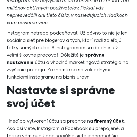
Instagram má najvyššiu mieru konverzie a zhruba 700
miliónov aktívnych používateľov. Pokiaľ vás
nepresvedčili ani tieto čísla, v nasledujúcich riadkoch
vám povieme viac.
Instagram netreba podceňovať. Už dávno to nie je len
sociálna sieť pre blogerov a tých, ktorí radi zdieľajú
fotky samých seba. S Instagramom sa dá dnes už
veľmi šikovne pracovať. Dôležité je
správne
nastavenie
účtu a vhodná marketingová stratégia na
zvýšenie predaja. Zoznamte sa so zakladnymi
funkciami Instagramu na biznis urovni.
Nastavte si správne
svoj účet
Hneď po vytvorení účtu sa prepnite na
firemný účet
.
Ako asi viete, Instagram a Facebook sú prepojené, a
tak sa vám budú obe sociálne siete jednoduchšie