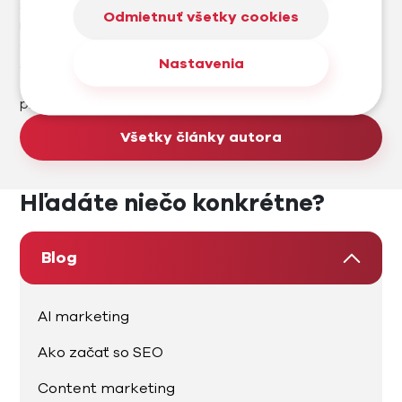
školeniam, online, tvorbe webstránok, SEO a
Odmietnuť všetky cookies
marketingu od roku 2007. Založil som marketingovú
agentúru Madviso, e-shop platformu Midasto a e-
Nastavenia
shop a predajňu so zameraním na cyklo a outdoor
Trenujeme. Rád spolupracujem na zaujímavých
projektoch a rozvíjam ich.
Všetky články autora
Hľadáte niečo konkrétne?
Blog
AI marketing
Ako začať so SEO
Content marketing