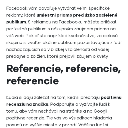
Facebook vám dovoľuje vytvárať veľmi špecifické
reklamy, ktoré
umiestni priamo pred úzko zacielené
publikum
. S reklamou na Facebooku môžete prilákať
perfektné publikum s nákupným záujmom priamo na
váš web. Pokiaľ ste napríklad kvetinárstvo, za cieľovú
skupinu si zvoľte lokálne publikum pozostávajúce z ľudí
nachádzajúcich sa v blízkej vzdialenosti od vašej
predajne a zo žien, ktoré prejavili záujem o kvety.
Referencie, referencie,
referencie
Ľudia si dajú záležať na tom, keď si prečítajú
pozitívnu
recenziu na značku
. Podporujte a vyzívajte ľudí k
tomu, aby vám nechávali na stránke a na Googli
pozitívne recenzie. Tie vás vo výsledkoch hľadania
posunú na vyššie miesto v poradí. Väčšina ľudí si