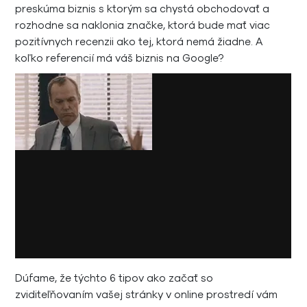
preskúma biznis s ktorým sa chystá obchodovať a
rozhodne sa naklonia značke, ktorá bude mať viac
pozitívnych recenzii ako tej, ktorá nemá žiadne. A
koľko referencií má váš biznis na Google?
Dúfame, že týchto 6 tipov ako začať so
zviditeľňovaním vašej stránky v online prostredí vám