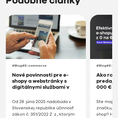
Podobné články
#Blog
#E-commerce
#Blog
#E-co
Nové povinnosti pre e-
Ako roz
shopy a webstránky s
predajňu
digitálnymi službami v
000 € v
prístupnosti na Slovensku
od roku 2025
Od 28. júna 2025 nadobúda v
Ste majite
Slovenskej republike účinnosť
značku, ro
zákon č. 351/2022 Z. z., ktorým
shop? Hľa