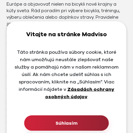
Európe a objavovať nielen na bicykli nové krajiny a
kúty sveta. Rád poradím pri výbere bicykla, tréningu,
výberu oblečenia alebo doplnkov stravy. Pravidelne
jazdím a trénujem na cestnom bicykli hlavne okolo
Bratislavy a v Rakúsku. Pravidelne chodíme na
Vitajte na stránke Madviso
bicykloch na výlety, jazdy, preteky po Slovensku a iných
krajinách Európy. Okrem klasických cyklo maratónov
som prešiel aj extrémne preteky ako Istria 300,
Táto stránka používa súbory cookie, ktoré
Alpenbrevet Platinum Tour, zúčastnil som sa 24
nám umožňujú neustále zlepšovať naše
hodinovej jazdy z KE do BA, pravidelne chodím
služby a pomáhajú nám v našom reklamnom
cyklomaratón Jasná alebo Trnava Rysy. Ročne
úsilí. Ak nám chcete udeliť súhlas s ich
najazdím od 6000 do 25000 km. Naše firmy poskytujú
spracovaním, kliknite na „Súhlasím“. Viac
služby v oblastiach ako tvorba e-shopov a
informácií nájdete v
Zásadách ochrany
webstránkok, poskytujeme marketingové a e-
commerce služby. Sám som konzultant v oblasti
osobných údajov
.
marketingu, e-commerce a pre web, kde okrem
poradenstva, školení riešim aktívne aj zlepšovanie
procesu, audity, analýzy, budgeting a riadenie
projektov. V oblasti mám už viac ako 20 rokov
Súhlasím
skúseností. Od roku 2002 sa venujem profesionálne IT,