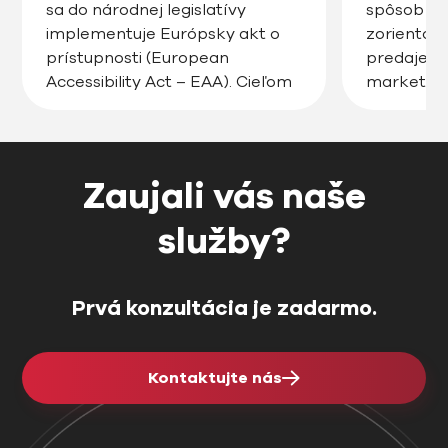
sa do národnej legislatívy
spôsob ak
implementuje Európsky akt o
zorientov
prístupnosti (European
predaje, zv
Accessibility Act – EAA). Cieľom
marketin
tejto právnej úpravy je
posunúť v
zabezpečiť, aby digitálne
úroveň? 
produkty a služby, vrátane
Pozrite si
webstránok, e-shopov či
tento článo
Zaujali vás naše
mobilných aplikácií, boli
Prečo je d
prístupné pre všetkých
rozumom a
služby?
používateľov, vrátane osôb so
shop […]
zdravotným […]
Prvá konzultácia je zadarmo.
Kontaktujte nás