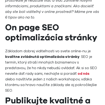
prostredie je neustále viac a viac zahltené novými
informáciami, produktami a značkami. Ako docieliť
aby ste boli viditeľný v online prostredí? Máme pre vás
6 tipov ako na to.
On page SEO
optimalizácia stránky
Základom dobrej viditeľnosti vo svete online-nu je
kvalitne zvládnutá optimalizácia stránky
. SEO je
termín, ktorý straší mnohých biznismenov s
predstavou, že ho nikdy nebudú ovládať. Ak si so SEO
neviete dať rady sami, nechajte si poradiť
od nás
alebo navštívte jeden z našich workshopov, vďaka
ktorému sa hravo naučíte základy ale aj pokročilejšie
SEO.
Publikujte kvalitné a