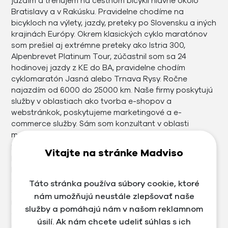
jazdím a trénujem na cestnom bicykli hlavne okolo
Bratislavy a v Rakúsku. Pravidelne chodíme na
bicykloch na výlety, jazdy, preteky po Slovensku a iných
krajinách Európy. Okrem klasických cyklo maratónov
som prešiel aj extrémne preteky ako Istria 300,
Alpenbrevet Platinum Tour, zúčastnil som sa 24
hodinovej jazdy z KE do BA, pravidelne chodím
cyklomaratón Jasná alebo Trnava Rysy. Ročne
najazdím od 6000 do 25000 km. Naše firmy poskytujú
služby v oblastiach ako tvorba e-shopov a
webstránkok, poskytujeme marketingové a e-
commerce služby. Sám som konzultant v oblasti
marketingu, e-commerce a pre web, kde okrem
poradenstva, školení riešim aktívne aj zlepšovanie
Vitajte na stránke Madviso
procesu, audity, analýzy, budgeting a riadenie
projektov. V oblasti mám už viac ako 20 rokov
skúseností. Od roku 2002 sa venujem profesionálne IT,
Táto stránka používa súbory cookie, ktoré
školeniam, online, tvorbe webstránok, SEO a
nám umožňujú neustále zlepšovať naše
marketingu od roku 2007. Založil som marketingovú
služby a pomáhajú nám v našom reklamnom
agentúru Madviso, e-shop platformu Midasto a e-
úsilí. Ak nám chcete udeliť súhlas s ich
shop a predajňu so zameraním na cyklo a outdoor