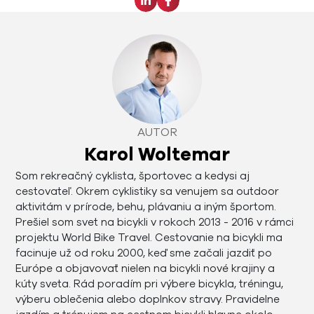
AUTOR
Karol Woltemar
Som rekreačný cyklista, športovec a kedysi aj
cestovateľ. Okrem cyklistiky sa venujem sa outdoor
aktivitám v prírode, behu, plávaniu a iným športom.
Prešiel som svet na bicykli v rokoch 2013 - 2016 v rámci
projektu World Bike Travel. Cestovanie na bicykli ma
facinuje už od roku 2000, keď sme začali jazdiť po
Európe a objavovať nielen na bicykli nové krajiny a
kúty sveta. Rád poradím pri výbere bicykla, tréningu,
výberu oblečenia alebo doplnkov stravy. Pravidelne