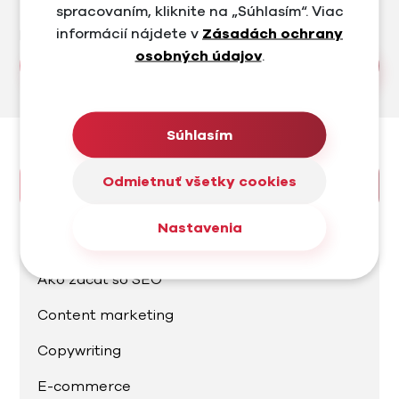
spracovaním, kliknite na „Súhlasím“. Viac
Trenujeme. Rád spolupracujem na zaujímavých
informácií nájdete v
Zásadách ochrany
projektoch a rozvíjam ich.
osobných údajov
.
Všetky články autora
Hľadáte niečo konkrétne?
Súhlasím
Odmietnuť všetky cookies
Blog
Nastavenia
AI marketing
Ako začať so SEO
Content marketing
Copywriting
E-commerce