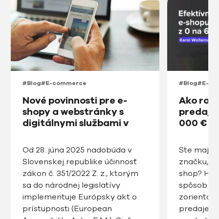
#Blog
#E-commerce
#Blog
#E-co
Nové povinnosti pre e-
Ako roz
shopy a webstránky s
predajňu
digitálnymi službami v
000 € v
prístupnosti na Slovensku
od roku 2025
Od 28. júna 2025 nadobúda v
Ste majite
Slovenskej republike účinnosť
značku, ro
zákon č. 351/2022 Z. z., ktorým
shop? Hľa
sa do národnej legislatívy
spôsob ak
implementuje Európsky akt o
zorientov
prístupnosti (European
predaje, zv