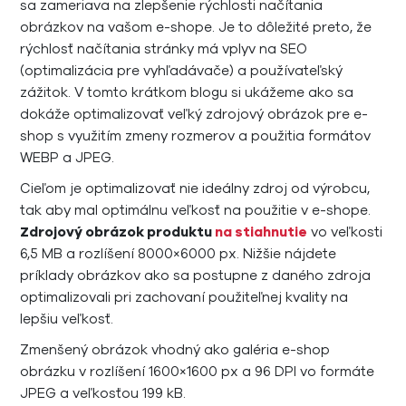
sa zameriava na zlepšenie rýchlosti načítania
obrázkov na vašom e-shope. Je to dôležité preto, že
rýchlosť načítania stránky má vplyv na SEO
(optimalizácia pre vyhľadávače) a používateľský
zážitok. V tomto krátkom blogu si ukážeme ako sa
dokáže optimalizovať veľký zdrojový obrázok pre e-
shop s využitím zmeny rozmerov a použitia formátov
WEBP a JPEG.
Cieľom je optimalizovať nie ideálny zdroj od výrobcu,
tak aby mal optimálnu veľkosť na použitie v e-shope.
Zdrojový obrázok produktu
na stiahnutie
vo veľkosti
6,5 MB a rozlíšení 8000×6000 px. Nižšie nájdete
príklady obrázkov ako sa postupne z daného zdroja
optimalizovali pri zachovaní použiteľnej kvality na
lepšiu veľkosť.
Zmenšený obrázok vhodný ako galéria e-shop
obrázku v rozlíšení 1600×1600 px a 96 DPI vo formáte
JPEG a veľkosťou 199 kB.