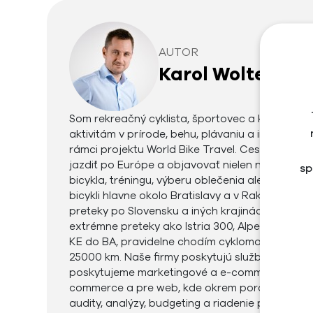
AUTOR
Karol Woltemar
Som rekreačný cyklista, športovec a kedysi aj 
aktivitám v prírode, behu, plávaniu a iným šport
rámci projektu World Bike Travel. Cestovanie na
jazdiť po Európe a objavovať nielen na bicykli 
sp
bicykla, tréningu, výberu oblečenia alebo dopl
bicykli hlavne okolo Bratislavy a v Rakúsku. Pra
preteky po Slovensku a iných krajinách Európy.
extrémne preteky ako Istria 300, Alpenbrevet Pl
KE do BA, pravidelne chodím cyklomaratón Ja
25000 km. Naše firmy poskytujú služby v oblas
poskytujeme marketingové a e-commerce služby
commerce a pre web, kde okrem poradenstva, šk
audity, analýzy, budgeting a riadenie projektov