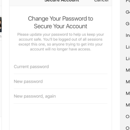
F
G
G
I
L
L
M
M
M
M
O
O