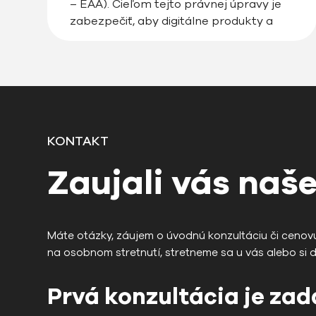
– EAA). Cieľom tejto právnej úpravy je
zabezpečiť, aby digitálne produkty a
služby, vrátane webstránok, e-shopov či
mobilných aplikácií, boli prístupné pre
všetkých používateľov, vrátane osôb so
zdravotným […]
KONTAKT
Zaujali vás naše
Máte otázky, záujem o úvodnú konzultáciu či cenov
na osobnom stretnutí, stretneme sa u vás alebo si 
Prvá konzultácia je za