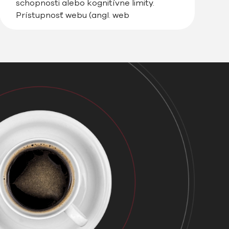
schopnosti alebo kognitívne limity.
Prístupnosť webu (angl. web
accessibility) je o tom, ako navrhovať,
vyvíjať a testovať web tak, aby ho mohli
pohodlne používať aj ľudia so
zdravotným […]