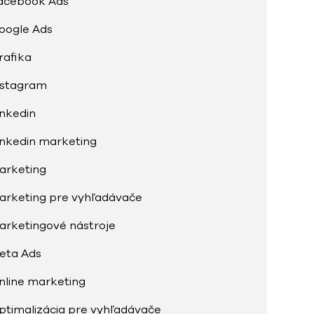
acebook Ads
oogle Ads
rafika
nstagram
inkedin
inkedin marketing
arketing
arketing pre vyhľadávače
arketingové nástroje
eta Ads
nline marketing
ptimalizácia pre vyhľadávače