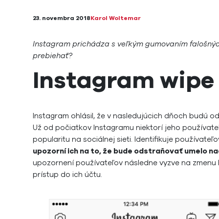
23. novembra 2018
Karol Woltemar
Instagram prichádza s veľkým gumovaním falošných 
prebiehať?
Instagram wipe
Instagram ohlásil, že v nasledujúcich dňoch budú odst
Už od počiatkov Instagramu niektorí jeho používatelia
popularitu na sociálnej sieti. Identifikuje používateľov
upozorní ich na to, že bude odstraňovať umelo n
upozornení používateľov následne vyzve na zmenu he
prístup do ich účtu.