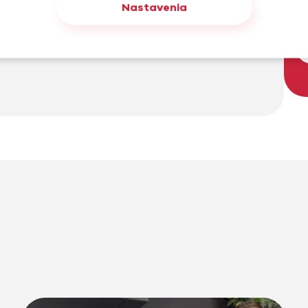
am, online, tvorbe webstránok, SEO a marketingu od
Nastavenia
Madviso, e-shop platformu Midasto a e-shop a
enujeme. Rád spolupracujem na zaujímavých