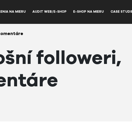
ENIA NA MIERU
AUDIT WEB/E-SHOP
E-SHOP NA MIERU
CASE STUDI
a komentáre
ní followeri,
entáre