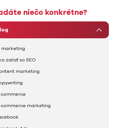
adáte niečo konkrétne?
log
I marketing
ko začať so SEO
ontent marketing
opywriting
-commerce
-commerce marketing
acebook