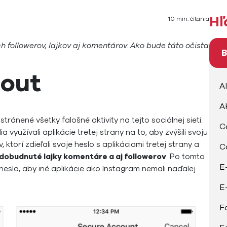
Hľ
10 min. čítania
followerov, lajkov aj komentárov. Ako bude táto očista
B
 out
A
A
ránené všetky falošné aktivity na tejto sociálnej sieti.
C
 využívali aplikácie tretej strany na to, aby zvýšili svoju
, ktorí zdieľali svoje heslo s aplikáciami tretej strany a
C
adobudnuté lajky komentáre a aj followerov
. Po tomto
E
sla, aby iné aplikácie ako Instagram nemali naďalej
E
F