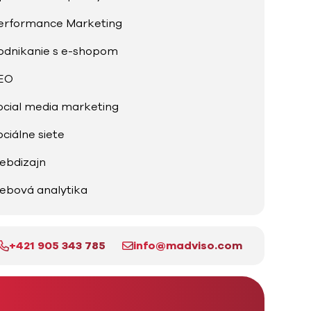
erformance Marketing
odnikanie s e-shopom
EO
ocial media marketing
ociálne siete
ebdizajn
ebová analytika
+421 905 343 785
info@madviso.com