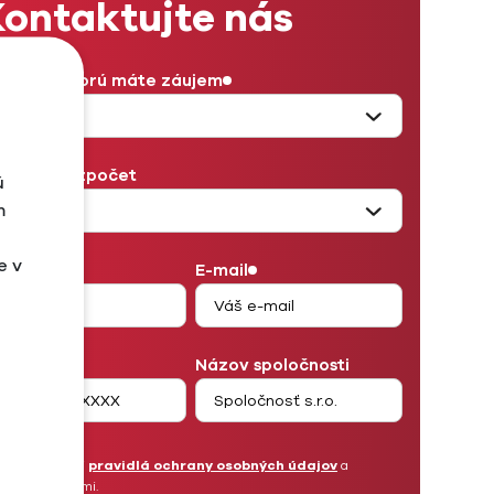
ontaktujte nás
užba, o ktorú máte záujem
sačný rozpočet
ú
m
e v
eno
E-mail
lefón
Názov spoločnosti
Prečítal som si
pravidlá ochrany osobných údajov
a
súhlasím s nimi.