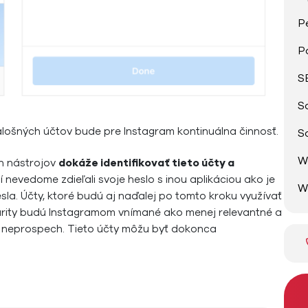
P
P
S
S
alošných účtov bude pre Instagram kontinuálna činnosť.
S
W
ch nástrojov
dokáže identifikovať tieto účty a
rí nevedome zdieľali svoje heslo s inou aplikáciou ako je
W
la. Účty, ktoré budú aj naďalej po tomto kroku využívať
larity budú Instagramom vnímané ako menej relevantné a
ch neprospech. Tieto účty môžu byť dokonca