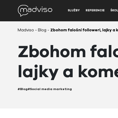
SLUŽBY
REFERENCIE
ŠKOL
Madviso
-
Blog
-
Zbohom falošní followeri, lajky 
Zbohom faloš
lajky a kom
#Blog
#Social media marketing