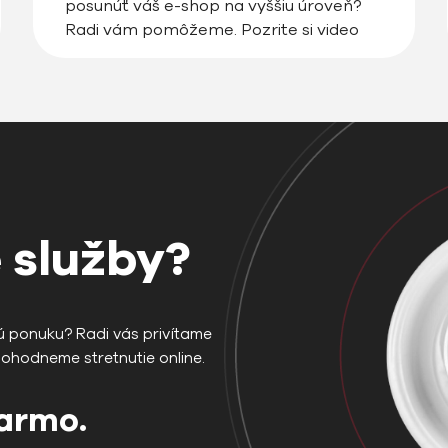
posunúť váš e-shop na vyššiu úroveň?
Radi vám pomôžeme. Pozrite si video
alebo prečítajte tento článok s našimi
tipmi. | Prečo je dôležité začať e-shop s
rozumom a plánom Založiť e-shop […]
 služby?
ú ponuku? Radi vás privítame
dohodneme stretnutie online.
darmo.