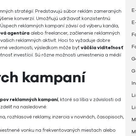
E
mných stratégií. Predstavujú súbor reklám zameraných
výšenie konverzií. Umožňujú udržiavať konzistentnú
E
. Úspech reklamných kampaní závisí od výberu kanála,
vá agentúra
alebo freelancer, začlenenie reklamných
F
ašich reklamných aktivít. Hoci to vyžaduje dobre
F
borné vedomosti, výsledkom môže byť
väčšia viditeľnosť
tnosť investícií. Sú rôzne možnosti umiestnenia a médií
G
ých kampaní
G
I
L
ypov reklamných kampaní
, ktoré sa líšia v závislosti od
ozdeliť na nasledovné:
L
ma, rozhlasové reklamy, inzercia v novinách, časopisoch,
M
umiestnené vonku na frekventovaných miestach alebo
M