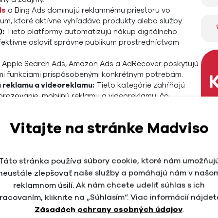
ds
a Bing Ads dominujú reklamnému priestoru vo
um, ktoré aktívne vyhľadáva produkty alebo služby.
):
Tieto platformy automatizujú nákup digitálneho
ektívne osloviť správne publikum prostredníctvom
, Apple Search Ads, Amazon Ads a AdRecover poskytujú
ými funkciami prispôsobenými konkrétnym potrebám.
K
 reklamu a videoreklamu:
Tieto kategórie zahŕňajú
obrazovanie, mobilnú reklamu a videoreklamu, čo
 oslovenie cieľového publika.
Sl
aň v rámci
Vitajte na stránke Madviso
marketingu a
Me
Táto stránka používa súbory cookie, ktoré nám umožňuj
neustále zlepšovať naše služby a pomáhajú nám v našo
mpaní
reklamnom úsilí. Ak nám chcete udeliť súhlas s ich
M
racovaním, kliknite na „Súhlasím“. Viac informácií nájdet
Zásadách ochrany osobných údajov
.