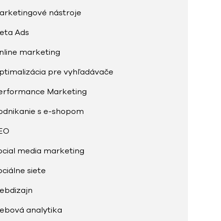
arketingové nástroje
eta Ads
nline marketing
ptimalizácia pre vyhľadávače
erformance Marketing
odnikanie s e-shopom
EO
ocial media marketing
ociálne siete
ebdizajn
ebová analytika