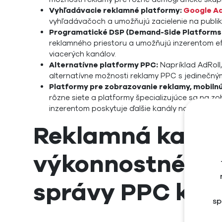
Vyhľadávacie reklamné platformy:
Google A
vyhľadávačoch a umožňujú zacielenie na publik
Programatické DSP (Demand-Side Platforms
reklamného priestoru a umožňujú inzerentom ef
viacerých kanálov.
Alternatívne platformy PPC:
Napríklad AdRoll
alternatívne možnosti reklamy PPC s jedinečn
Platformy pre zobrazovanie reklamy, mobilnú
rôzne siete a platformy špecializujúce sa na z
inzerentom poskytuje ďalšie kanály na efektívne
Reklamná kamp
výkonnostného 
správy PPC ka
sp