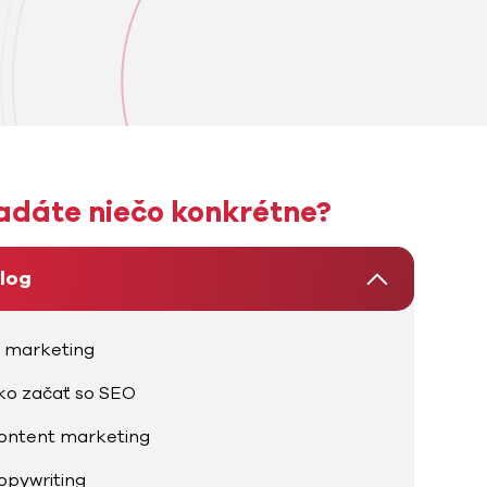
adáte niečo konkrétne?
log
I marketing
ko začať so SEO
ontent marketing
opywriting