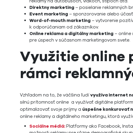
reklamy na autobusoch, vlakoch, stĺpoch atď.
Direktny marketing
– posielanie reklamných br
Event marketing
– sponzorovanie alebo účasť
Word-of-mouth marketing
– vytvorenie pozití
k odporúčaniam od zákazníkov.
Online reklama a digitálny marketing
– online 
pre úspech v súčasnom marketingovom svete.
Využitie online 
rámci reklamn
Vzhľadom na to, že väčšina ľudí
využíva internet n
silnú prítomnosť online a využívať digitálne platfor
optimalizovať svoje príjmy a
úspešne konkurovať n
online reklamy a digitálneho marketingu, ktorá využí
Sociálne médiá:
Platformy ako Facebook, Insta
možnosti reklamy pre rôzne demografické skupi