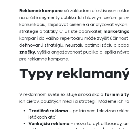
Reklamné kampane
sú základom efektívnych rekla
na určité segmenty publika. Ich hlavným cieľom je z
komunikáciu, zlepšovať cielenie a analyzovať výkon
stratégie a taktiky. Či už ste podnikateľ,
marketingo
kampaní do vášho repertoáru môže zvýšiť účinnosť v
definovanú stratégiu, neustálu optimalizáciu a od
značky
, vyššia angažovanosť publika a lepšia návra
pre reklamné kampane.
Typy reklaman
V reklamnom svete existuje široká škála
foriem a t
ich cieľov, použitých médií a stratégií. Môžeme ich r
Tradičná reklama
– patria sem televízna rekla
letákoch atď.
Vonkajšia reklama
– môžu to byť billboardy, 