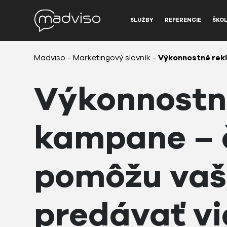
SLUŽBY
REFERENCIE
ŠKOL
Madviso
-
Marketingový slovník
-
Výkonnostné rekl
Výkonnostn
kampane – č
pomôžu vaše
predávať vi