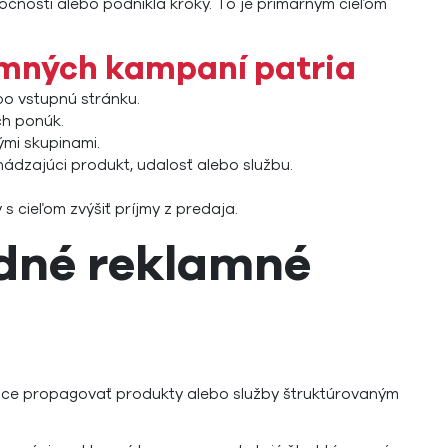
očnosti alebo podnikla kroky. To je primárnym cieľom
lamných kampaní patria
bo vstupnú stránku.
ch ponúk.
ými skupinami.
ádzajúci produkt, udalosť alebo službu.
s cieľom zvýšiť príjmy z predaja.
odné reklamné
hce propagovať produkty alebo služby štruktúrovaným