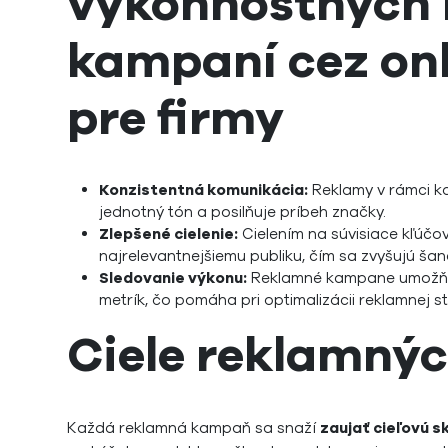
výkonnostných
kampaní cez onl
pre firmy
Konzistentná komunikácia:
Reklamy v rámci k
jednotný tón a posilňuje príbeh značky.
Zlepšené cielenie:
Cielením na súvisiace kľúčo
najrelevantnejšiemu publiku, čím sa zvyšujú šan
Sledovanie výkonu:
Reklamné kampane umožňuj
metrík, čo pomáha pri optimalizácii reklamnej st
Ciele reklamný
Každá reklamná kampaň sa snaží
zaujať cieľovú s