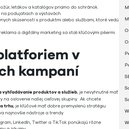
ožúr, letákov a katalógov priamo do schránok.
M
 na podujatiach a výstavách.
M
vnych skúseností s produktmi alebo službami, ktoré vedú
O
reklama a digitálny marketing sa stali kľúčovými piliermi
O
platforiem v
P
ých kampaní
P
S
S
a vyhľadávanie produktov a služieb
, je nevyhnutné mať
my na oslovenie našej cieľovej skupiny. Ak chcete
S
a trhu
, je kľúčové mať dobre premyslenú stratégiu
W
va najnovšie nástroje a trendy.
gram, LinkedIn, Twitter a TikTok ponúkajú rôzne
W
ny a záujmy.