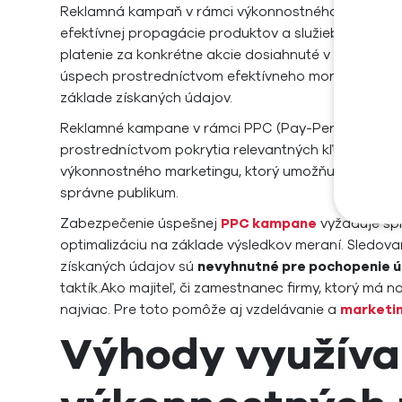
Reklamná kampaň v rámci výkonnostného marketi
efektívnej propagácie produktov a služieb.
Výkonno
platenie za konkrétne akcie dosiahnuté v marketin
úspech prostredníctvom efektívneho monitorovania
základe získaných údajov.
Reklamné kampane v rámci PPC (Pay-Per-Click) pred
prostredníctvom pokrytia relevantných kľúčových s
výkonnostného marketingu, ktorý umožňuje lepšiu org
správne publikum.
Zabezpečenie úspešnej
PPC kampane
vyžaduje spr
optimalizáciu na základe výsledkov meraní. Sledova
získaných údajov sú
nevyhnutné pre pochopenie 
taktík.Ako majiteľ, či zamestnanec firmy, ktorý má 
najviac. Pre toto pomôže aj vzdelávanie a
marketin
Výhody využíva