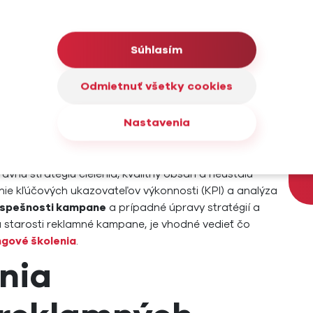
ngu a
správa PPC kampaní
je neoddeliteľnou súčasťou
Te
stný marketing
sa zameriava na merateľné výsledky a
gových kampaniách. Jeho hlavným cieľom je dosiahnuť
Súhlasím
 výkonnosti a následnej optimalizácie kampaní na
Odmietnuť všetky cookies
stavujú účinný spôsob cielenia na relevantné publikum
lov. Tieto kampane sú kľúčovou súčasťou
Nastavenia
anizáciu reklamných aktivít a efektívne cielenie na
ávnu stratégiu cielenia, kvalitný obsah a neustálu
nie kľúčových ukazovateľov výkonnosti (KPI) a analýza
úspešnosti kampane
a prípadné úpravy stratégií a
na starosti reklamné kampane, je vhodné vedieť čo
gové školenia
.
nia