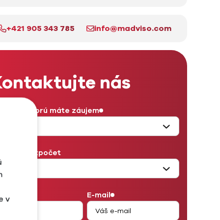
+421 905 343 785
info@madviso.com
ontaktujte nás
užba, o ktorú máte záujem
sačný rozpočet
ú
m
eno
E-mail
e v