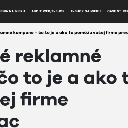
ENIA NA MIERU
AUDIT WEB/E-SHOP
E-SHOP NA MIERU
CASE STUDI
amné kampane – čo to je a ako to pomôžu vašej firme pre
é reklamné
o to je a ako 
j firme
ac