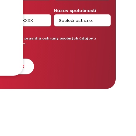
lefón
Názov spoločnosti
Prečítal som si
pravidlá ochrany osobných údajov
a
súhlasím s nimi.